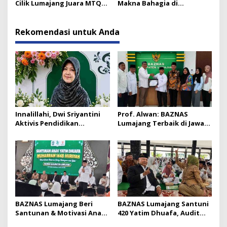
Cilik Lumajang Juara MTQ
Makna Bahagia di
Golongan Anak
Pengajian Ahad Pagi
Yosowilangun
Rekomendasi untuk Anda
Innalillahi, Dwi Sriyantini
Prof. Alwan: BAZNAS
Aktivis Pendidikan
Lumajang Terbaik di Jawa
Lumajang Berpulang
Timur
BAZNAS Lumajang Beri
BAZNAS Lumajang Santuni
Santunan & Motivasi Anak
420 Yatim Dhuafa, Audit
Yatim
Raih Predikat WTP