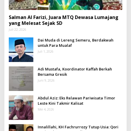
Salman Al Farizi, Juara MTQ Dewasa Lumajang
yang Melesat Sejak SD
Juli 22, 2026
Dai Muda di Lereng Semeru, Berdakwah
untuk Para Mualaf
Juli 1, 2026
Adi Mustafa, Koordinator Kaffah Berkah
Bersama Gresik
Juni 9, 2026
Abdul Aziz: Eks Relawan Pariwisata Timor
Leste Kini Takmir Kalisat
Mei 4, 2026
Innalillahi, KH Fachrurrozy Tutup Usia: Qori