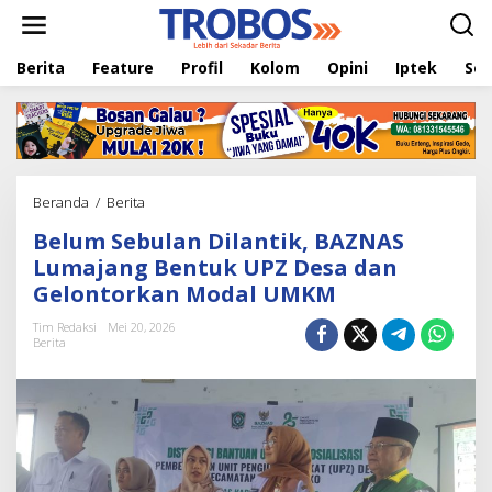
L
e
w
Berita
Feature
Profil
Kolom
Opini
Iptek
Sej
a
t
i
k
e
k
o
Beranda
/
Berita
B
n
e
t
Belum Sebulan Dilantik, BAZNAS
l
e
u
Lumajang Bentuk UPZ Desa dan
n
m
Gelontorkan Modal UMKM
S
e
Tim Redaksi
Mei 20, 2026
b
Berita
u
l
a
n
D
i
l