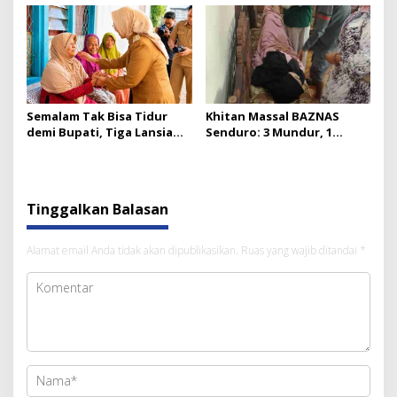
Semalam Tak Bisa Tidur
Khitan Massal BAZNAS
demi Bupati, Tiga Lansia
Senduro: 3 Mundur, 1
Kakak Beradik di
Pingsan karena Sayang
Tompokersan Akhirnya
Disapa Bunda Indah
Tinggalkan Balasan
Alamat email Anda tidak akan dipublikasikan.
Ruas yang wajib ditandai
*