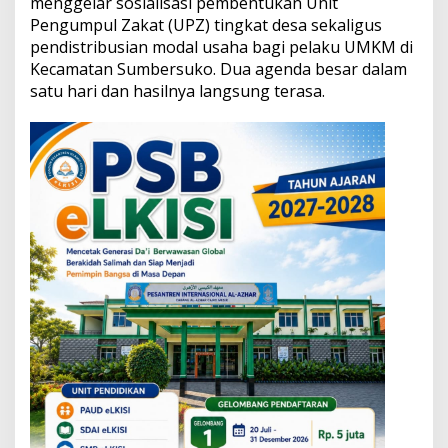
menggelar sosialisasi pembentukan Unit
k
Pengumpul Zakat (UPZ) tingkat desa sekaligus
U
P
pendistribusian modal usaha bagi pelaku UMKM di
Z
Kecamatan Sumbersuko. Dua agenda besar dalam
D
satu hari dan hasilnya langsung terasa.
e
s
a
d
a
n
G
e
l
o
n
t
o
r
k
a
n
M
o
d