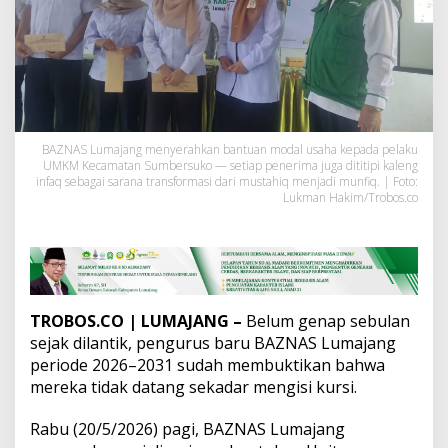
a
n
t
i
k
,
B
A
Z
BAZNAS Lumajang menyerahkan bantuan modal usaha kepada pelaku
UMKM Kecamatan Sumbersuko — setiap penerima juga dititipi kaleng
N
infaq sebagai sarana transformasi dari mustahiq menjadi munfiq. | Foto:
A
Lukman Hakim/Trobos.co
S
L
u
m
a
j
a
TROBOS.CO | LUMAJANG –
Belum genap sebulan
n
sejak dilantik, pengurus baru BAZNAS Lumajang
g
periode 2026–2031 sudah membuktikan bahwa
B
e
mereka tidak datang sekadar mengisi kursi.
n
t
Rabu (20/5/2026) pagi, BAZNAS Lumajang
u