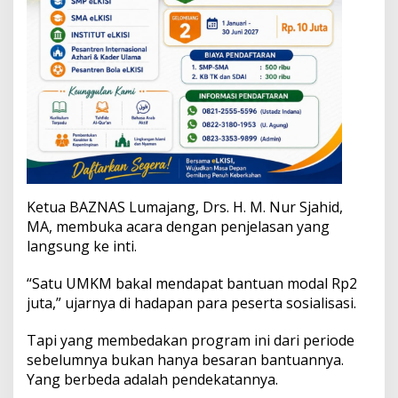
a
l
U
M
K
M
Ketua BAZNAS Lumajang, Drs. H. M. Nur Sjahid,
MA, membuka acara dengan penjelasan yang
langsung ke inti.
“Satu UMKM bakal mendapat bantuan modal Rp2
juta,” ujarnya di hadapan para peserta sosialisasi.
Tapi yang membedakan program ini dari periode
sebelumnya bukan hanya besaran bantuannya.
Yang berbeda adalah pendekatannya.