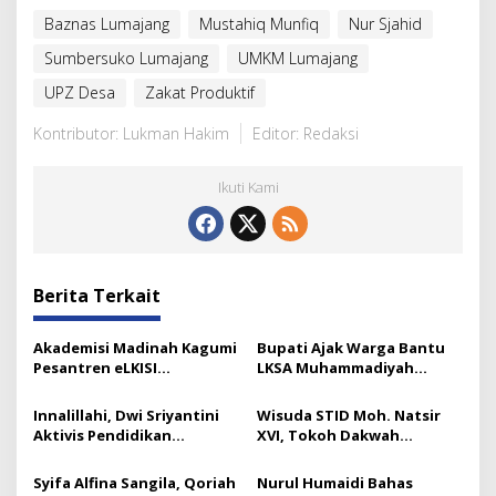
Baznas Lumajang
Mustahiq Munfiq
Nur Sjahid
Sumbersuko Lumajang
UMKM Lumajang
UPZ Desa
Zakat Produktif
Kontributor: Lukman Hakim
Editor: Redaksi
Ikuti Kami
Berita Terkait
Akademisi Madinah Kagumi
Bupati Ajak Warga Bantu
Pesantren eLKISI
LKSA Muhammadiyah
Mojokerto
Pasirian
Innalillahi, Dwi Sriyantini
Wisuda STID Moh. Natsir
Aktivis Pendidikan
XVI, Tokoh Dakwah
Lumajang Berpulang
Tekankan Pentingnya
Kaderisasi
Syifa Alfina Sangila, Qoriah
Nurul Humaidi Bahas