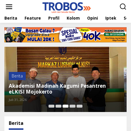
L
e
w
Berita
Feature
Profil
Kolom
Opini
Iptek
Sej
a
t
i
k
e
k
o
n
t
e
n
Berita
Akademisi Madinah Kagumi Pesantren
eLKISI Mojokerto
Juli 31, 2026
Berita