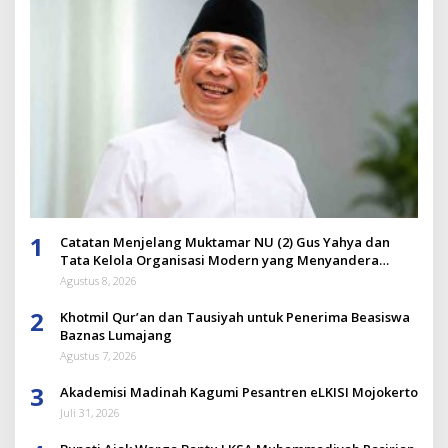
1
Catatan Menjelang Muktamar NU (2) Gus Yahya dan
Tata Kelola Organisasi Modern yang Menyandera
Dirinya
Agustus 8, 2026
2
Khotmil Qur’an dan Tausiyah untuk Penerima Beasiswa
Baznas Lumajang
Agustus 7, 2026
3
Akademisi Madinah Kagumi Pesantren eLKISI Mojokerto
Juli 31, 2026