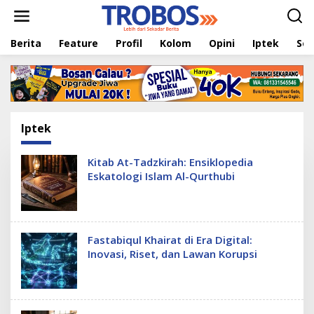
L
e
w
Berita
Feature
Profil
Kolom
Opini
Iptek
Sej
a
t
i
k
e
k
o
Iptek
n
t
e
Kitab At-Tadzkirah: Ensiklopedia
n
Eskatologi Islam Al-Qurthubi
Fastabiqul Khairat di Era Digital:
Inovasi, Riset, dan Lawan Korupsi