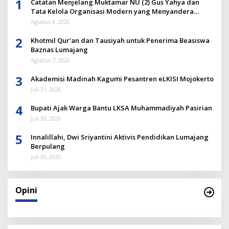
1
Catatan Menjelang Muktamar NU (2) Gus Yahya dan
Tata Kelola Organisasi Modern yang Menyandera
Dirinya
Agustus 8, 2026
2
Khotmil Qur’an dan Tausiyah untuk Penerima Beasiswa
Baznas Lumajang
Agustus 7, 2026
3
Akademisi Madinah Kagumi Pesantren eLKISI Mojokerto
Juli 31, 2026
4
Bupati Ajak Warga Bantu LKSA Muhammadiyah Pasirian
Juli 30, 2026
5
Innalillahi, Dwi Sriyantini Aktivis Pendidikan Lumajang
Berpulang
Juli 30, 2026
Opini