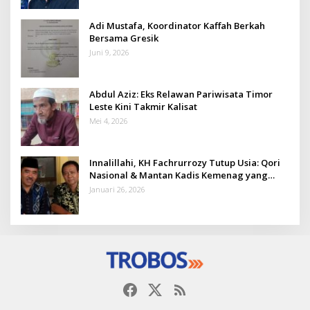
Adi Mustafa, Koordinator Kaffah Berkah
Bersama Gresik
Juni 9, 2026
Abdul Aziz: Eks Relawan Pariwisata Timor
Leste Kini Takmir Kalisat
Mei 4, 2026
Innalillahi, KH Fachrurrozy Tutup Usia: Qori
Nasional & Mantan Kadis Kemenag yang
Penuh Teladan
Januari 26, 2026