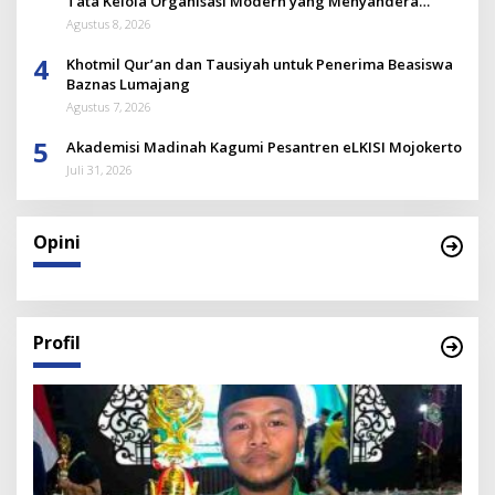
Tata Kelola Organisasi Modern yang Menyandera
Dirinya
Agustus 8, 2026
4
Khotmil Qur’an dan Tausiyah untuk Penerima Beasiswa
Baznas Lumajang
Agustus 7, 2026
5
Akademisi Madinah Kagumi Pesantren eLKISI Mojokerto
Juli 31, 2026
Opini
Profil