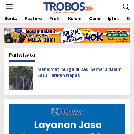
L
e
w
Berita
Feature
Profil
Kolom
Opini
Iptek
Sej
a
t
i
k
e
k
o
Pariwisata
n
t
e
Menikmati Surga di Kaki Semeru dalam
n
Satu Tarikan Napas