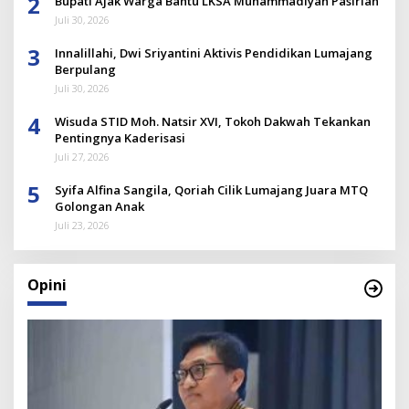
2
Bupati Ajak Warga Bantu LKSA Muhammadiyah Pasirian
Juli 30, 2026
3
Innalillahi, Dwi Sriyantini Aktivis Pendidikan Lumajang
Berpulang
Juli 30, 2026
4
Wisuda STID Moh. Natsir XVI, Tokoh Dakwah Tekankan
Pentingnya Kaderisasi
Juli 27, 2026
5
Syifa Alfina Sangila, Qoriah Cilik Lumajang Juara MTQ
Golongan Anak
Juli 23, 2026
Opini