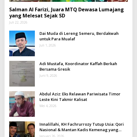
Salman Al Farizi, Juara MTQ Dewasa Lumajang
yang Melesat Sejak SD
Juli 22, 2026
Dai Muda di Lereng Semeru, Berdakwah
untuk Para Mualaf
Juli 1, 2026
Adi Mustafa, Koordinator Kaffah Berkah
Bersama Gresik
Juni 9, 2026
Abdul Aziz: Eks Relawan Pariwisata Timor
Leste Kini Takmir Kalisat
Mei 4, 2026
Innalillahi, KH Fachrurrozy Tutup Usia: Qori
Nasional & Mantan Kadis Kemenag yang
Penuh Teladan
Januari 26, 2026