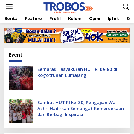
L
e
w
Berita
Feature
Profil
Kolom
Opini
Iptek
Sej
a
t
i
k
e
k
o
Event
n
t
e
Semarak Tasyakuran HUT RI ke-80 di
n
Rogotrunan Lumajang
Sambut HUT RI ke-80, Pengajian Wal
Ashri Hadirkan Semangat Kemerdekaan
dan Berbagi Inspirasi