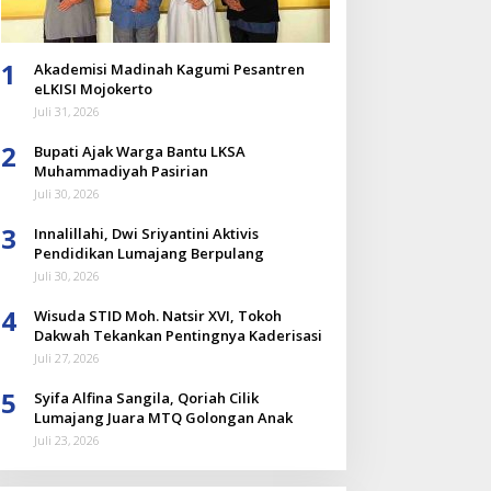
1
Akademisi Madinah Kagumi Pesantren
eLKISI Mojokerto
Juli 31, 2026
2
Bupati Ajak Warga Bantu LKSA
Muhammadiyah Pasirian
Juli 30, 2026
3
Innalillahi, Dwi Sriyantini Aktivis
Pendidikan Lumajang Berpulang
Juli 30, 2026
4
Wisuda STID Moh. Natsir XVI, Tokoh
Dakwah Tekankan Pentingnya Kaderisasi
Juli 27, 2026
5
Syifa Alfina Sangila, Qoriah Cilik
Lumajang Juara MTQ Golongan Anak
Juli 23, 2026