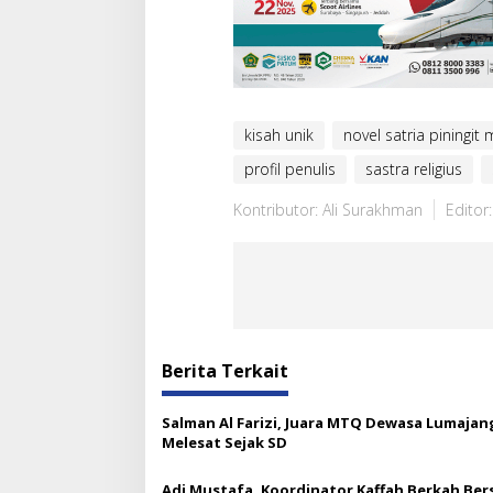
kisah unik
novel satria piningit 
profil penulis
sastra religius
Kontributor: Ali Surakhman
Editor
Berita Terkait
Salman Al Farizi, Juara MTQ Dewasa Lumajan
Melesat Sejak SD
Adi Mustafa, Koordinator Kaffah Berkah Be