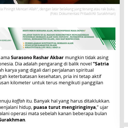
a Piningit Mencari Allah", dengan latar belakang yang tenang atau rak buku.
(Foto: Dokumentasi Pribadi/Ali Surakhman)
Nama
Surasono Rashar Akbar
mungkin tidak asing
donesia. Dia adalah pengarang di balik novel
“Satria
h karya yang digali dari perjalanan spiritual
gah keterbatasan kesehatan, pria ini tetap aktif
usan kilometer untuk terus mengikuti panggilan
menuju
kaffah
itu. Banyak hal yang harus ditaklukkan.
enjalani hidup,
puasa turut mengiringinya
,” ujar
alani operasi mata sebelah kanan beberapa bulan
 Surakhman
.