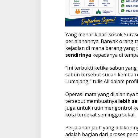
j
a
l
a
n
a
n
Yang menarik dari sosok Sura
S
perjalanannya. Banyak orang t
p
kejadian di mana barang yang t
i
sendirinya
kepadanya di tempa
r
i
t
“Ini terbukti ketika sabun yang
u
sabun tersebut sudah kembali d
a
Lumajang,” tulis Ali dalam profi
l
n
Operasi mata yang dijalaninya 
y
a
tersebut membuatnya
lebih s
juga untuk rutin mengontrol k
kota terdekat seminggu sekali.
Perjalanan jauh yang dilakoni
adalah bagian dari proses pen