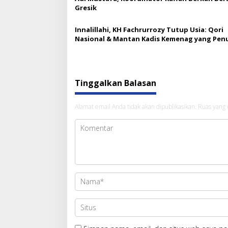
Gresik
Innalillahi, KH Fachrurrozy Tutup Usia: Qori
Nasional & Mantan Kadis Kemenag yang Pen
Teladan
Tinggalkan Balasan
Alamat email Anda tidak akan dipublikasikan.
Ruas yang 