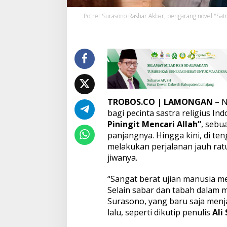
a
Potret Surasono Rashar Akbar, pengarang novel "Satri
r
a
n
g
N
o
v
e
l
'
TROBOS.CO
| LAMONGAN
– 
S
bagi pecinta sastra religius In
a
Piningit Mencari Allah”
, sebua
t
panjangnya. Hingga kini, di ten
r
i
melakukan perjalanan jauh rat
a
jiwanya.
P
i
“Sangat berat ujian manusia 
n
Selain sabar dan tabah dalam m
i
n
Surasono, yang baru saja menj
g
lalu, seperti dikutip penulis
Ali
i
t