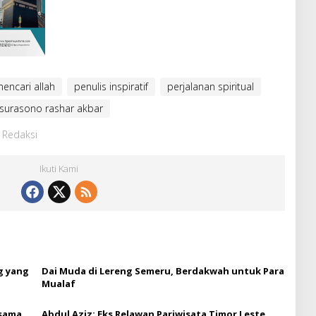
mencari allah
penulis inspiratif
perjalanan spiritual
surasono rashar akbar
: Redaksi
Ikuti Kami
g yang
Dai Muda di Lereng Semeru, Berdakwah untuk Para
Mualaf
rsama
Abdul Aziz: Eks Relawan Pariwisata Timor Leste