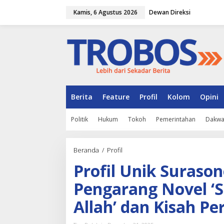
L
Kamis, 6 Agustus 2026
Dewan Direksi
e
w
a
t
i
k
e
k
o
n
Berita
Feature
Profil
Kolom
Opini
t
e
Politik
Hukum
Tokoh
Pemerintahan
Dakw
n
Beranda
/
Profil
P
r
Profil Unik Suraso
o
f
Pengarang Novel ‘S
i
l
Allah’ dan Kisah Pe
U
n
i