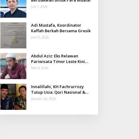
Juli 1, 2026
Adi Mustafa, Koordinator
Kaffah Berkah Bersama Gresik
Juni 9, 2026
Abdul Aziz: Eks Relawan
Pariwisata Timor Leste Kini
Takmir Kalisat
Mei 4, 2026
Innalillahi, KH Fachrurrozy
Tutup Usia: Qori Nasional &
Mantan Kadis Kemenag yang
Januari 26, 2026
Penuh Teladan