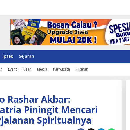
Iptek
Sejarah
ah
Event
Kisah
Media
Pariwisata
Hikmah
no Rashar Akbar:
atria Piningit Mencari
rjalanan Spiritualnya