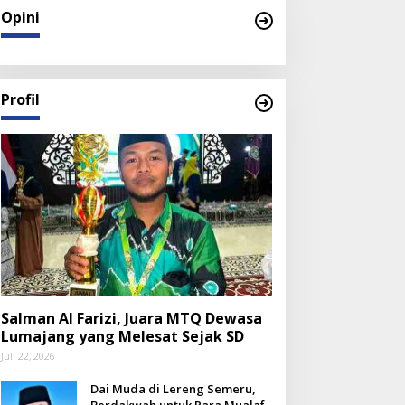
Opini
Profil
Salman Al Farizi, Juara MTQ Dewasa
Lumajang yang Melesat Sejak SD
Juli 22, 2026
Dai Muda di Lereng Semeru,
Berdakwah untuk Para Mualaf