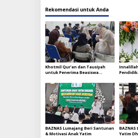
Rekomendasi untuk Anda
Khotmil Qur’an dan Tausiyah
Innalilla
untuk Penerima Beasiswa
Pendidik
Baznas Lumajang
BAZNAS Lumajang Beri Santunan
BAZNAS L
& Motivasi Anak Yatim
Yatim Dh