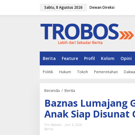
L
Sabtu, 8 Agustus 2026
Dewan Direksi
e
w
a
t
i
k
e
k
o
n
Berita
Feature
Profil
Kolom
Opini
t
e
Politik
Hukum
Tokoh
Pemerintahan
Dakw
n
Beranda
/
Berita
B
a
Baznas Lumajang G
z
n
Anak Siap Disunat 
a
s
L
Tim Redaksi
Juni 4, 2026
u
Berita
m