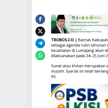
2
0
0
A
n
a
k
S
i
TROBOS.CO
|
Baznas Kabupat
a
sebagai agenda rutin tahunan 
p
kecamatan di Lumajang akan di
D
dilaksanakan pada 24–25 Juni 2
i
s
u
Sunat atau khitan merupakan sy
n
muslim. Syariat ini telah berl
a
AS.
t
G
r
a
t
i
s