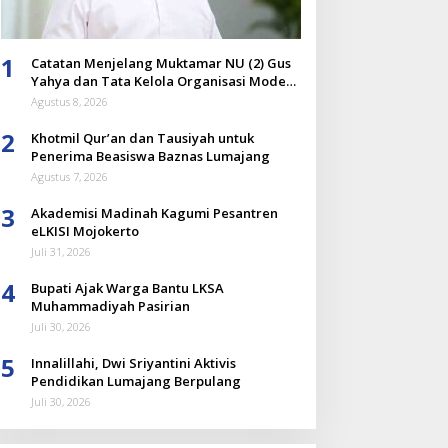
1
Catatan Menjelang Muktamar NU (2) Gus
Yahya dan Tata Kelola Organisasi Modern
yang Menyandera Dirinya
Agustus 8, 2026
2
Khotmil Qur’an dan Tausiyah untuk
Penerima Beasiswa Baznas Lumajang
Agustus 7, 2026
3
Akademisi Madinah Kagumi Pesantren
eLKISI Mojokerto
Juli 31, 2026
4
Bupati Ajak Warga Bantu LKSA
Muhammadiyah Pasirian
Juli 30, 2026
5
Innalillahi, Dwi Sriyantini Aktivis
Pendidikan Lumajang Berpulang
Juli 30, 2026