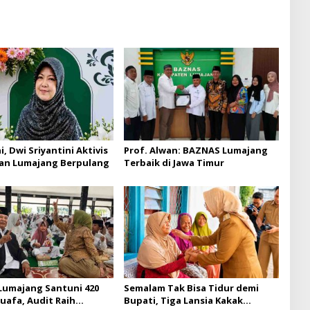
hi, Dwi Sriyantini Aktivis
Prof. Alwan: BAZNAS Lumajang
an Lumajang Berpulang
Terbaik di Jawa Timur
umajang Santuni 420
Semalam Tak Bisa Tidur demi
uafa, Audit Raih
Bupati, Tiga Lansia Kakak