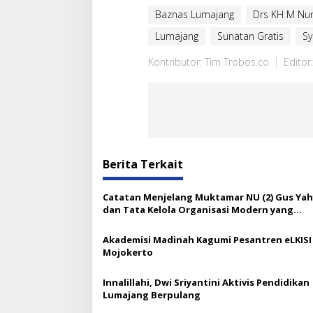
Baznas Lumajang
Drs KH M Nur
Lumajang
Sunatan Gratis
Sy
Kontributor: Tim Trobos.co
Editor
Berita Terkait
Catatan Menjelang Muktamar NU (2) Gus Ya
dan Tata Kelola Organisasi Modern yang
Menyandera Dirinya
Akademisi Madinah Kagumi Pesantren eLKISI
Mojokerto
Innalillahi, Dwi Sriyantini Aktivis Pendidikan
Lumajang Berpulang