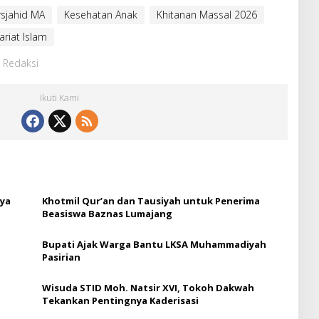
sjahid MA
Kesehatan Anak
Khitanan Massal 2026
ariat Islam
: Redaksi
Ikuti Kami
hya
Khotmil Qur’an dan Tausiyah untuk Penerima
Beasiswa Baznas Lumajang
Bupati Ajak Warga Bantu LKSA Muhammadiyah
Pasirian
Wisuda STID Moh. Natsir XVI, Tokoh Dakwah
Tekankan Pentingnya Kaderisasi