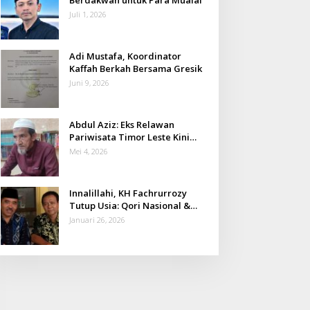
Juli 1, 2026
Adi Mustafa, Koordinator
Kaffah Berkah Bersama Gresik
Juni 9, 2026
Abdul Aziz: Eks Relawan
Pariwisata Timor Leste Kini
Takmir Kalisat
Mei 4, 2026
Innalillahi, KH Fachrurrozy
Tutup Usia: Qori Nasional &
Mantan Kadis Kemenag yang
Januari 26, 2026
Penuh Teladan