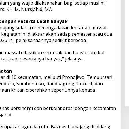
slam yang wajib dilaksanakan bagi setiap muslim,”
s. KH. M. Nursjahid, MA.
 dengan Peserta Lebih Banyak
ajang selalu rutin mengadakan khitanan massal.
kegiatan ini dilaksanakan setiap semester atau dua
026 ini, pelaksanaannya sedikit berbeda.
n massal dilakukan serentak dan hanya satu kali
li, tapi pesertanya banyak,” jelasnya.
matan
ar di 10 kecamatan, meliputi Pronojiwo, Tempursari,
Senduro, Sumbersuko, Randuagung, Gucialit, dan
naan khitan diserahkan sepenuhnya kepada
Baznas bersinergi dan berkolaborasi dengan kecamatan
jahid.
merupakan agenda rutin Baznas Lumajang di bidang