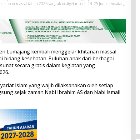
khitanan massal tahun 2026 yang akan digelar pada 24–25 Juni mendatang.
en Lumajang kembali menggelar khitanan massal
di bidang kesehatan. Puluhan anak dari berbagai
sunat secara gratis dalam kegiatan yang
026.
ariat Islam yang wajib dilaksanakan oleh setiap
angsung sejak zaman Nabi Ibrahim AS dan Nabi Ismail