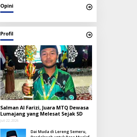
Opini
Profil
Salman Al Farizi, Juara MTQ Dewasa
Lumajang yang Melesat Sejak SD
Juli 22, 2026
Dai Muda di Lereng Semeru,
Berdakwah untuk Para Mualaf