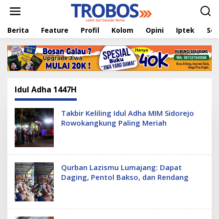
L
e
w
Berita
Feature
Profil
Kolom
Opini
Iptek
Sej
a
t
i
k
e
k
o
Idul Adha 1447H
n
t
e
Takbir Keliling Idul Adha MIM Sidorejo
n
Rowokangkung Paling Meriah
Qurban Lazismu Lumajang: Dapat
Daging, Pentol Bakso, dan Rendang