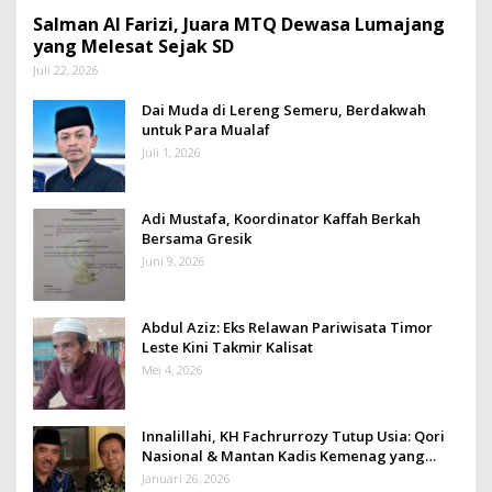
Salman Al Farizi, Juara MTQ Dewasa Lumajang
yang Melesat Sejak SD
Juli 22, 2026
Dai Muda di Lereng Semeru, Berdakwah
untuk Para Mualaf
Juli 1, 2026
Adi Mustafa, Koordinator Kaffah Berkah
Bersama Gresik
Juni 9, 2026
Abdul Aziz: Eks Relawan Pariwisata Timor
Leste Kini Takmir Kalisat
Mei 4, 2026
Innalillahi, KH Fachrurrozy Tutup Usia: Qori
Nasional & Mantan Kadis Kemenag yang
Penuh Teladan
Januari 26, 2026