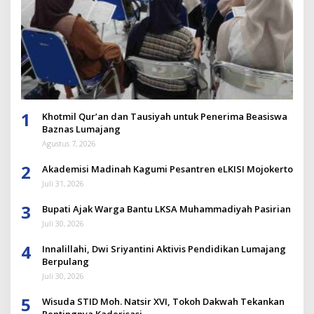
1
Khotmil Qur’an dan Tausiyah untuk Penerima Beasiswa
Baznas Lumajang
Agustus 7, 2026
2
Akademisi Madinah Kagumi Pesantren eLKISI Mojokerto
Juli 31, 2026
3
Bupati Ajak Warga Bantu LKSA Muhammadiyah Pasirian
Juli 30, 2026
4
Innalillahi, Dwi Sriyantini Aktivis Pendidikan Lumajang
Berpulang
Juli 30, 2026
5
Wisuda STID Moh. Natsir XVI, Tokoh Dakwah Tekankan