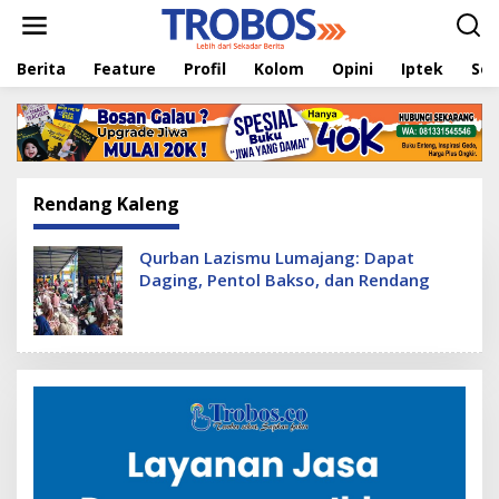
L
e
w
Berita
Feature
Profil
Kolom
Opini
Iptek
Sej
a
t
i
k
e
k
o
Rendang Kaleng
n
t
e
Qurban Lazismu Lumajang: Dapat
n
Daging, Pentol Bakso, dan Rendang