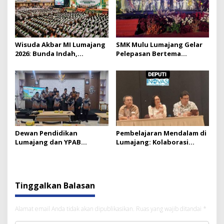
Wisuda Akbar MI Lumajang
SMK Mulu Lumajang Gelar
2026: Bunda Indah,
Pelepasan Bertema
Pendidikan, dan Harapan
Bollywood Night 2026
yang Disemai dari
Madrasah
Dewan Pendidikan
Pembelajaran Mendalam di
Lumajang dan YPAB
Lumajang: Kolaborasi
Kunjungi Banyuwangi:
Dindikbud dan INOVASI
Belajar Turunkan Angka
Putus Sekolah
Tinggalkan Balasan
Alamat email Anda tidak akan dipublikasikan.
Ruas yang wajib ditandai
*