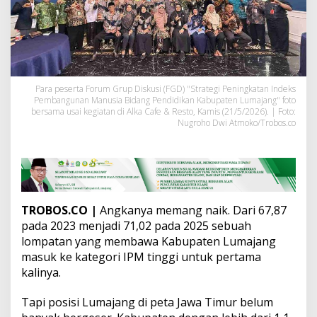
j
a
r
a
n
T
e
Para peserta Forum Grup Diskusi (FGD) "Strategi Peningkatan Indeks
r
Pembangunan Manusia Bidang Pendidikan Kabupaten Lumajang" foto
b
bersama usai kegiatan di Alka Cafe & Resto, Kamis (21/5/2026). | Foto:
a
Nugroho Dwi Atmoko/Trobos.co
w
a
h
J
a
t
i
TROBOS.CO |
Angkanya memang naik. Dari 67,87
m
pada 2023 menjadi 71,02 pada 2025 sebuah
,
lompatan yang membawa Kabupaten Lumajang
D
masuk ke kategori IPM tinggi untuk pertama
e
kalinya.
w
a
n
Tapi posisi Lumajang di peta Jawa Timur belum
P