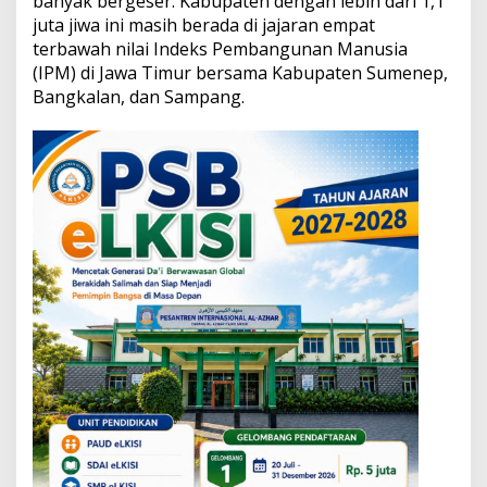
banyak bergeser. Kabupaten dengan lebih dari 1,1
e
juta jiwa ini masih berada di jajaran empat
n
terbawah nilai Indeks Pembangunan Manusia
d
i
(IPM) di Jawa Timur bersama Kabupaten Sumenep,
d
Bangkalan, dan Sampang.
i
k
a
n
C
a
r
i
S
o
l
u
s
i