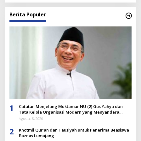
Berita Populer
1
Catatan Menjelang Muktamar NU (2) Gus Yahya dan
Tata Kelola Organisasi Modern yang Menyandera
Dirinya
Agustus 8, 2026
2
Khotmil Qur’an dan Tausiyah untuk Penerima Beasiswa
Baznas Lumajang