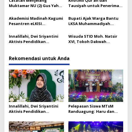
Catatan Menjelang
Khotmil Qur’an dan
Muktamar NU (2) Gus Yahya
Tausiyah untuk Penerima
dan Tata Kelola Organisasi
Beasiswa Baznas Lumajang
Modern yang Menyandera
Akademisi Madinah Kagumi
Bupati Ajak Warga Bantu
Dirinya
Pesantren eLKISI
LKSA Muhammadiyah
Mojokerto
Pasirian
Innalillahi, Dwi Sriyantini
Wisuda STID Moh. Natsir
Aktivis Pendidikan
XVI, Tokoh Dakwah
Lumajang Berpulang
Tekankan Pentingnya
Kaderisasi
Rekomendasi untuk Anda
Innalillahi, Dwi Sriyantini
Pelepasan Siswa MTsM
Aktivis Pendidikan
Randuagung: Haru dan
Lumajang Berpulang
Prestasi