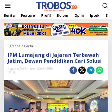
L
e
w
Berita
Feature
Profil
Kolom
Opini
Iptek
Sej
a
t
i
k
e
k
o
Beranda
/
Berita
I
n
P
t
IPM Lumajang di Jajaran Terbawah
M
e
L
Jatim, Dewan Pendidikan Cari Solusi
n
u
m
Nugroho Dwi Atmoko
Mei 24, 2026
Berita
a
j
a
n
g
d
i
J
a