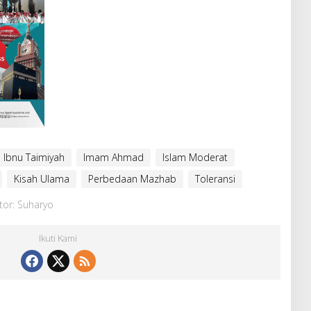
Ibnu Taimiyah
Imam Ahmad
Islam Moderat
Kisah Ulama
Perbedaan Mazhab
Toleransi
tor: Suharyo
Ikuti Kami