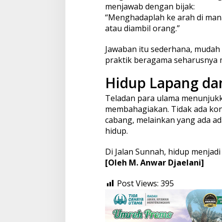
menjawab dengan bijak:
“Menghadaplah ke arah di man
atau diambil orang.”
Jawaban itu sederhana, mudah 
praktik beragama seharusnya
Hidup Lapang da
Teladan para ulama menunjukka
membahagiakan. Tidak ada konf
cabang, melainkan yang ada ad
hidup.
Di Jalan Sunnah, hidup menjadi
[Oleh M. Anwar Djaelani]
Post Views:
395