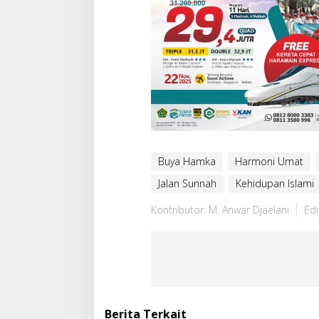
Buya Hamka
Harmoni Umat
Jalan Sunnah
Kehidupan Islami
Kontributor: M. Anwar Djaelani
Edi
Berita Terkait