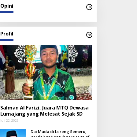
Opini
Profil
Salman Al Farizi, Juara MTQ Dewasa
Lumajang yang Melesat Sejak SD
Juli 22, 2026
Dai Muda di Lereng Semeru,
Berdakwah untuk Para Mualaf