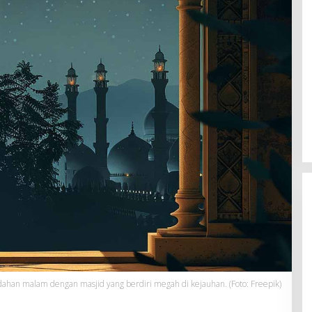
han malam dengan masjid yang berdiri megah di kejauhan. (Foto: Freepik)