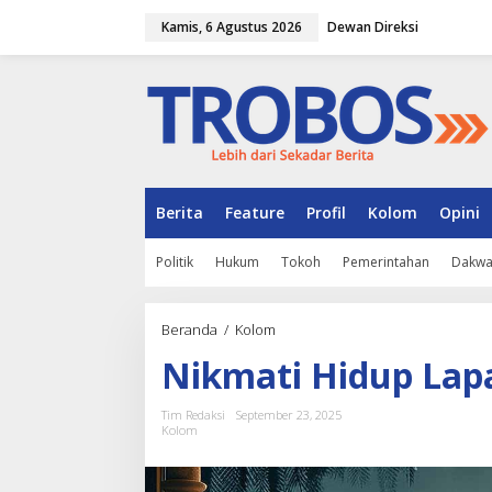
L
Kamis, 6 Agustus 2026
Dewan Direksi
e
w
a
t
i
k
e
k
o
n
Berita
Feature
Profil
Kolom
Opini
t
e
Politik
Hukum
Tokoh
Pemerintahan
Dakw
n
Beranda
/
Kolom
N
i
Nikmati Hidup Lap
k
m
a
Tim Redaksi
September 23, 2025
t
Kolom
i
H
i