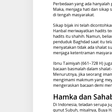
Perbedaan yang ada hanyalah p
Maka, menjaga hati dan sikap 
di tengah masyarakat.
Sikap bijak ini telah dicontoh
Hanbal meriwayatkan hadits te
hadits itu shahih. Namun, bel
penduduk Baghdad saat itu tel
menyatakan tidak ada shalat 
menjaga ketentraman masyarak
Ibnu Taimiyah (661–728 H) jug
bacaan basmalah dalam shalat—
Menurutnya, jika seorang imam 
mengimami makmum yang meyaki
mengeraskan bacaan demi men
Hamka dan Saha
Di Indonesia, teladan serupa j
qunut Subuh, misalnya, Buya 