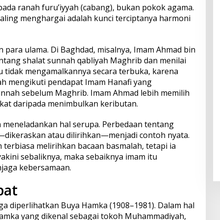
ada ranah furu’iyyah (cabang), bukan pokok agama.
saling menghargai adalah kunci terciptanya harmoni
kan para ulama. Di Baghdad, misalnya, Imam Ahmad bin
ntang shalat sunnah qabliyah Maghrib dan menilai
iau tidak mengamalkannya secara terbuka, karena
ah mengikuti pendapat Imam Hanafi yang
sunnah sebelum Maghrib. Imam Ahmad lebih memilih
at daripada menimbulkan keributan.
a meneladankan hal serupa. Perbedaan tentang
dikeraskan atau dilirihkan—menjadi contoh nyata.
terbiasa melirihkan bacaan basmalah, tetapi ia
ni sebaliknya, maka sebaiknya imam itu
jaga kebersamaan.
bat
uga diperlihatkan Buya Hamka (1908–1981). Dalam hal
Hamka yang dikenal sebagai tokoh Muhammadiyah,