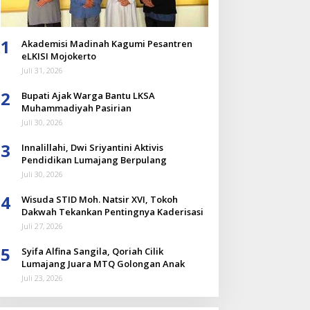
1
Akademisi Madinah Kagumi Pesantren
eLKISI Mojokerto
Juli 31, 2026
2
Bupati Ajak Warga Bantu LKSA
Muhammadiyah Pasirian
Juli 30, 2026
3
Innalillahi, Dwi Sriyantini Aktivis
Pendidikan Lumajang Berpulang
Juli 30, 2026
4
Wisuda STID Moh. Natsir XVI, Tokoh
Dakwah Tekankan Pentingnya Kaderisasi
Juli 27, 2026
5
Syifa Alfina Sangila, Qoriah Cilik
Lumajang Juara MTQ Golongan Anak
Juli 23, 2026