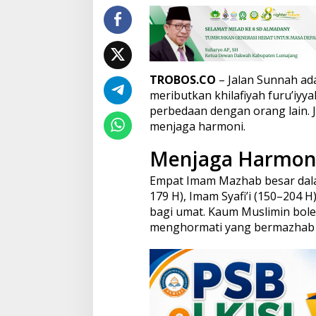
TROBOS.CO
– Jalan Sunnah adal
meributkan khilafiyah furu’iyy
perbedaan dengan orang lain. J
menjaga harmoni.
Menjaga Harmon
Empat Imam Mazhab besar dala
179 H), Imam Syafi’i (150–204
bagi umat. Kaum Muslimin boleh
menghormati yang bermazhab 