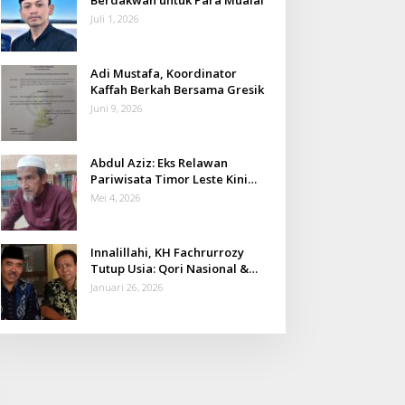
Juli 1, 2026
Adi Mustafa, Koordinator
Kaffah Berkah Bersama Gresik
Juni 9, 2026
Abdul Aziz: Eks Relawan
Pariwisata Timor Leste Kini
Takmir Kalisat
Mei 4, 2026
Innalillahi, KH Fachrurrozy
Tutup Usia: Qori Nasional &
Mantan Kadis Kemenag yang
Januari 26, 2026
Penuh Teladan