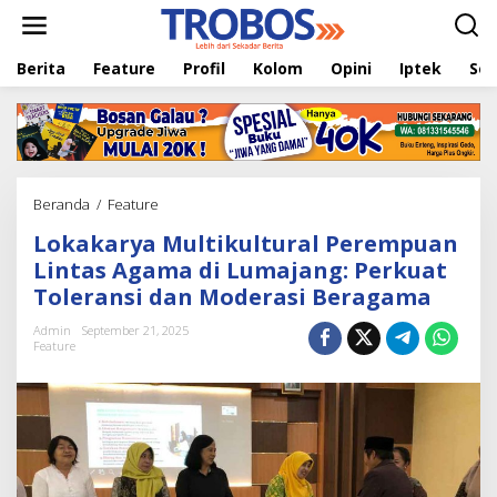
L
e
w
Berita
Feature
Profil
Kolom
Opini
Iptek
Sej
a
t
i
k
e
k
o
Beranda
/
Feature
L
n
o
t
Lokakarya Multikultural Perempuan
k
e
a
Lintas Agama di Lumajang: Perkuat
n
k
Toleransi dan Moderasi Beragama
a
r
Admin
September 21, 2025
y
Feature
a
M
u
l
t
i
k