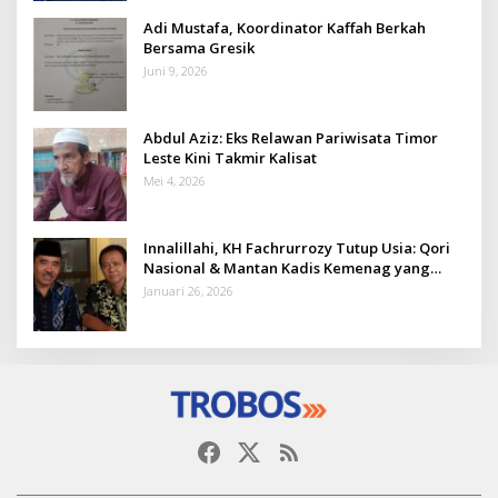
Adi Mustafa, Koordinator Kaffah Berkah
Bersama Gresik
Juni 9, 2026
Abdul Aziz: Eks Relawan Pariwisata Timor
Leste Kini Takmir Kalisat
Mei 4, 2026
Innalillahi, KH Fachrurrozy Tutup Usia: Qori
Nasional & Mantan Kadis Kemenag yang
Penuh Teladan
Januari 26, 2026