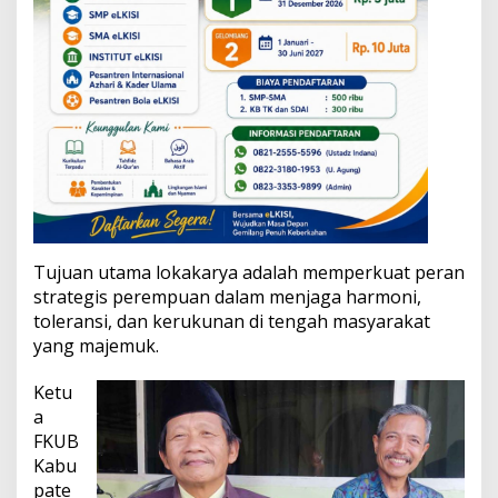
a
n
s
i
d
a
n
M
o
d
e
r
a
Tujuan utama lokakarya adalah memperkuat peran
s
i
strategis perempuan dalam menjaga harmoni,
B
toleransi, dan kerukunan di tengah masyarakat
e
yang majemuk.
r
a
Ketu
g
a
a
m
FKUB
a
Kabu
pate