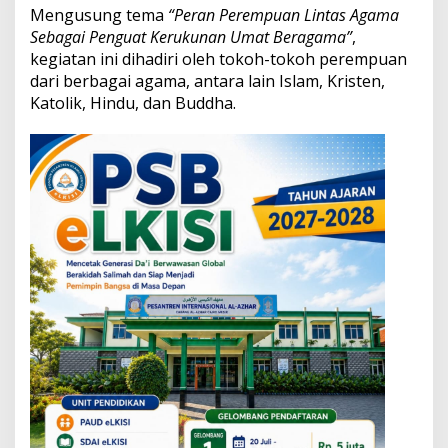
m
Mengusung tema
“Peran Perempuan Lintas Agama
a
Sebagai Penguat Kerukunan Umat Beragama”
,
d
kegiatan ini dihadiri oleh tokoh-tokoh perempuan
i
dari berbagai agama, antara lain Islam, Kristen,
L
u
Katolik, Hindu, dan Buddha.
m
a
j
a
n
g
:
P
e
r
k
u
a
t
T
o
l
e
r