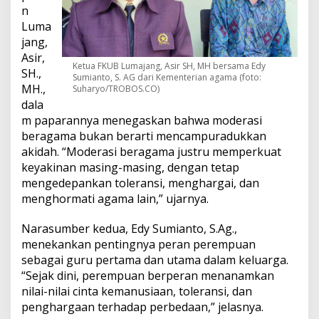
n
Luma
jang,
Asir,
Ketua FKUB Lumajang, Asir SH, MH bersama Edy
SH.,
Sumianto, S. AG dari Kementerian agama (foto:
MH.,
Suharyo/TROBOS.CO)
dala
m paparannya menegaskan bahwa moderasi
beragama bukan berarti mencampuradukkan
akidah. “Moderasi beragama justru memperkuat
keyakinan masing-masing, dengan tetap
mengedepankan toleransi, menghargai, dan
menghormati agama lain,” ujarnya.
Narasumber kedua, Edy Sumianto, S.Ag.,
menekankan pentingnya peran perempuan
sebagai guru pertama dan utama dalam keluarga.
“Sejak dini, perempuan berperan menanamkan
nilai-nilai cinta kemanusiaan, toleransi, dan
penghargaan terhadap perbedaan,” jelasnya.