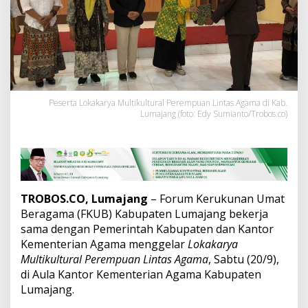
u
l
t
u
r
a
l
P
e
Peserta Lokakarya Multikultural Perempuan Lintas Agama di Kab.
Lumajang (foto: Edy Sumianto/Trobos.co)
r
e
m
p
u
a
n
TROBOS.CO, Lumajang
– Forum Kerukunan Umat
L
Beragama (FKUB) Kabupaten Lumajang bekerja
i
n
sama dengan Pemerintah Kabupaten dan Kantor
t
Kementerian Agama menggelar
Lokakarya
a
Multikultural Perempuan Lintas Agama
, Sabtu (20/9),
s
di Aula Kantor Kementerian Agama Kabupaten
A
Lumajang.
g
a