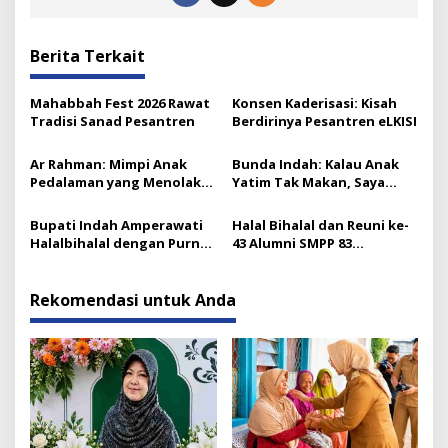
Berita Terkait
Mahabbah Fest 2026 Rawat
Konsen Kaderisasi: Kisah
Tradisi Sanad Pesantren
Berdirinya Pesantren eLKISI
Ar Rahman: Mimpi Anak
Bunda Indah: Kalau Anak
Pedalaman yang Menolak
Yatim Tak Makan, Saya
Menyerah
yang Berdosa
Bupati Indah Amperawati
Halal Bihalal dan Reuni ke-
Halalbihalal dengan Purna
43 Alumni SMPP 83
Tugas: “Maaf atas Segala
Lumajang: Haru, Bahagia,
Kekurangan”
dan Doorprize Umroh
untuk Guru
Rekomendasi untuk Anda