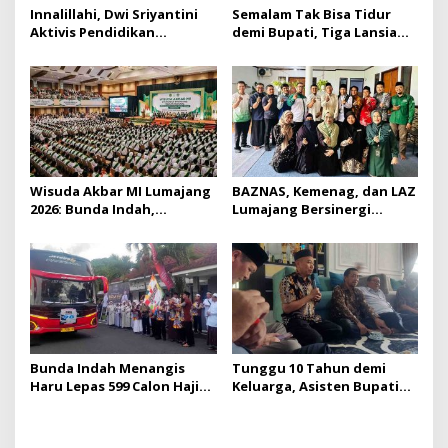
Innalillahi, Dwi Sriyantini
Semalam Tak Bisa Tidur
Aktivis Pendidikan
demi Bupati, Tiga Lansia
Lumajang Berpulang
Kakak Beradik di
Tompokersan Akhirnya
Disapa Bunda Indah
Wisuda Akbar MI Lumajang
BAZNAS, Kemenag, dan LAZ
2026: Bunda Indah,
Lumajang Bersinergi
Pendidikan, dan Harapan
Berdayakan Ekonomi Umat
yang Disemai dari
Madrasah
Bunda Indah Menangis
Tunggu 10 Tahun demi
Haru Lepas 599 Calon Haji
Keluarga, Asisten Bupati
Lumajang 2026
Lumajang Berangkat Haji