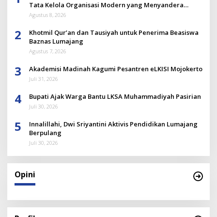
Tata Kelola Organisasi Modern yang Menyandera
Dirinya
Agustus 8, 2026
2
Khotmil Qur’an dan Tausiyah untuk Penerima Beasiswa
Baznas Lumajang
Agustus 7, 2026
3
Akademisi Madinah Kagumi Pesantren eLKISI Mojokerto
Juli 31, 2026
4
Bupati Ajak Warga Bantu LKSA Muhammadiyah Pasirian
Juli 30, 2026
5
Innalillahi, Dwi Sriyantini Aktivis Pendidikan Lumajang
Berpulang
Juli 30, 2026
Opini