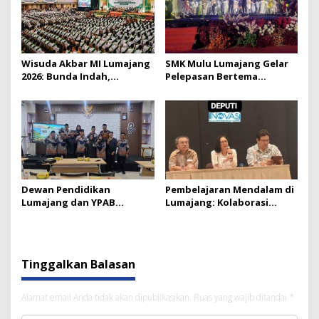
Wisuda Akbar MI Lumajang
SMK Mulu Lumajang Gelar
2026: Bunda Indah,
Pelepasan Bertema
Pendidikan, dan Harapan
Bollywood Night 2026
yang Disemai dari
Madrasah
Dewan Pendidikan
Pembelajaran Mendalam di
Lumajang dan YPAB
Lumajang: Kolaborasi
Kunjungi Banyuwangi:
Dindikbud dan INOVASI
Belajar Turunkan Angka
Putus Sekolah
Tinggalkan Balasan
Alamat email Anda tidak akan dipublikasikan.
Ruas yang wajib ditandai
*