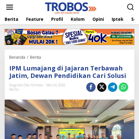
L
e
w
Berita
Feature
Profil
Kolom
Opini
Iptek
Sej
a
t
i
k
e
k
o
Beranda
/
Berita
I
n
P
t
IPM Lumajang di Jajaran Terbawah
M
e
L
Jatim, Dewan Pendidikan Cari Solusi
n
u
m
Nugroho Dwi Atmoko
Mei 24, 2026
Berita
a
j
a
n
g
d
i
J
a