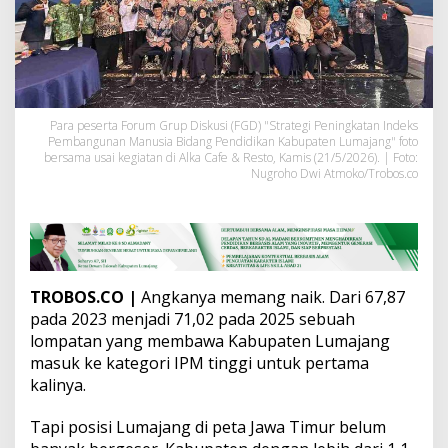
j
a
r
a
n
T
e
Para peserta Forum Grup Diskusi (FGD) "Strategi Peningkatan Indeks
r
Pembangunan Manusia Bidang Pendidikan Kabupaten Lumajang" foto
b
bersama usai kegiatan di Alka Cafe & Resto, Kamis (21/5/2026). | Foto:
a
Nugroho Dwi Atmoko/Trobos.co
w
a
h
J
a
t
i
TROBOS.CO |
Angkanya memang naik. Dari 67,87
m
pada 2023 menjadi 71,02 pada 2025 sebuah
,
lompatan yang membawa Kabupaten Lumajang
D
masuk ke kategori IPM tinggi untuk pertama
e
kalinya.
w
a
n
Tapi posisi Lumajang di peta Jawa Timur belum
P