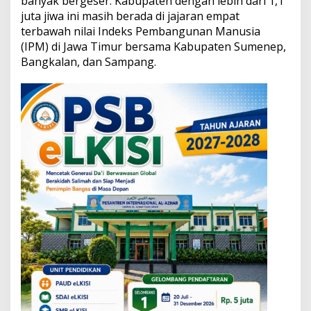
banyak bergeser. Kabupaten dengan lebih dari 1,1
e
juta jiwa ini masih berada di jajaran empat
n
terbawah nilai Indeks Pembangunan Manusia
d
i
(IPM) di Jawa Timur bersama Kabupaten Sumenep,
d
Bangkalan, dan Sampang.
i
k
a
n
C
a
r
i
S
o
l
u
s
i