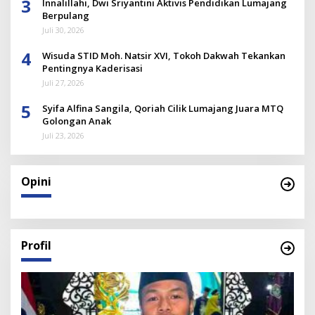
3
Innalillahi, Dwi Sriyantini Aktivis Pendidikan Lumajang
Berpulang
Juli 30, 2026
4
Wisuda STID Moh. Natsir XVI, Tokoh Dakwah Tekankan
Pentingnya Kaderisasi
Juli 27, 2026
5
Syifa Alfina Sangila, Qoriah Cilik Lumajang Juara MTQ
Golongan Anak
Juli 23, 2026
Opini
Profil