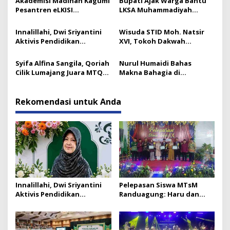
Akademisi Madinah Kagumi
Bupati Ajak Warga Bantu
Pesantren eLKISI
LKSA Muhammadiyah
Mojokerto
Pasirian
Innalillahi, Dwi Sriyantini
Wisuda STID Moh. Natsir
Aktivis Pendidikan
XVI, Tokoh Dakwah
Lumajang Berpulang
Tekankan Pentingnya
Kaderisasi
Syifa Alfina Sangila, Qoriah
Nurul Humaidi Bahas
Cilik Lumajang Juara MTQ
Makna Bahagia di
Golongan Anak
Pengajian Ahad Pagi
Yosowilangun
Rekomendasi untuk Anda
Innalillahi, Dwi Sriyantini
Pelepasan Siswa MTsM
Aktivis Pendidikan
Randuagung: Haru dan
Lumajang Berpulang
Prestasi