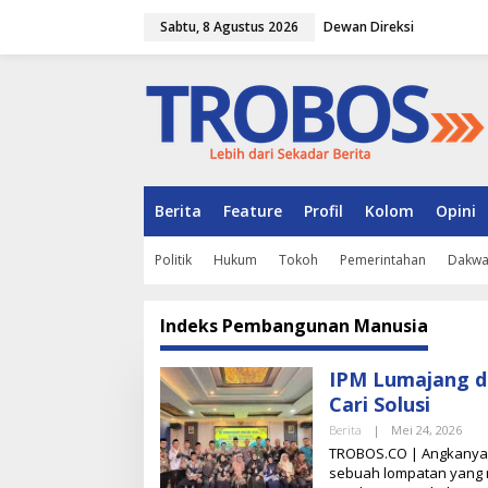
L
Sabtu, 8 Agustus 2026
Dewan Direksi
e
w
a
t
i
k
e
k
o
n
Berita
Feature
Profil
Kolom
Opini
t
e
Politik
Hukum
Tokoh
Pemerintahan
Dakw
n
Indeks Pembangunan Manusia
IPM Lumajang di
Cari Solusi
Berita
|
Mei 24, 2026
O
L
TROBOS.CO | Angkanya m
E
sebuah lompatan yang 
H