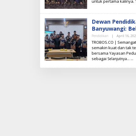
untuk pertama kalinya.
N
U
G
R
O
Dewan Pendidik
H
O
Banyuwangi: Be
D
W
Pendidikan
|
April 16, 20
I
TROBOS.CO | Semangat 
A
semakin kuat dan tak 
T
M
bersama Yayasan Peduli
O
sebagai
Selanjutnya…
K
O