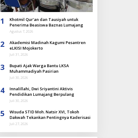
1
Khotmil Qur’an dan Tausiyah untuk
Penerima Beasiswa Baznas Lumajang
Agustus 7, 2026
2
Akademisi Madinah Kagumi Pesantren
eLKISI Mojokerto
Juli 31, 2026
3
Bupati Ajak Warga Bantu LKSA
Muhammadiyah Pasirian
Juli 30, 2026
4
Innalillahi, Dwi Sriyantini Aktivis
Pendidikan Lumajang Berpulang
Juli 30, 2026
5
Wisuda STID Moh. Natsir XVI, Tokoh
Dakwah Tekankan Pentingnya Kaderisasi
Juli 27, 2026