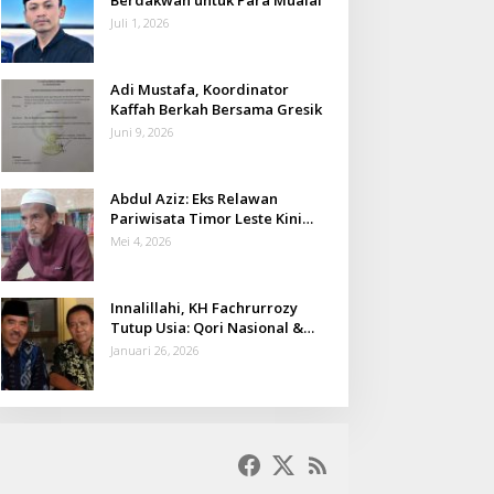
Juli 1, 2026
Adi Mustafa, Koordinator
Kaffah Berkah Bersama Gresik
Juni 9, 2026
Abdul Aziz: Eks Relawan
Pariwisata Timor Leste Kini
Takmir Kalisat
Mei 4, 2026
Innalillahi, KH Fachrurrozy
Tutup Usia: Qori Nasional &
Mantan Kadis Kemenag yang
Januari 26, 2026
Penuh Teladan