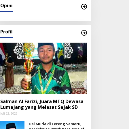
Opini
Profil
Salman Al Farizi, Juara MTQ Dewasa
Lumajang yang Melesat Sejak SD
Juli 22, 2026
Dai Muda di Lereng Semeru,
Berdakwah untuk Para Mualaf