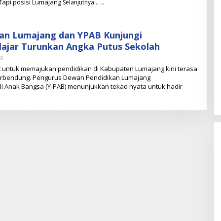
 Tapi posisi Lumajang
Selanjutnya…
an Lumajang dan YPAB Kunjungi
lajar Turunkan Angka Putus Sekolah
26
O
L
untuk memajukan pendidikan di Kabupaten Lumajang kini terasa
E
terbendung. Pengurus Dewan Pendidikan Lumajang
H
 Anak Bangsa (Y-PAB) menunjukkan tekad nyata untuk hadir
N
U
G
R
O
H
O
D
W
I
A
T
M
O
K
O