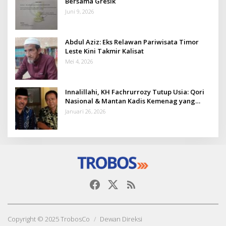
Bersama Gresik
Juni 9, 2026
Abdul Aziz: Eks Relawan Pariwisata Timor
Leste Kini Takmir Kalisat
Mei 4, 2026
Innalillahi, KH Fachrurrozy Tutup Usia: Qori
Nasional & Mantan Kadis Kemenag yang
Penuh Teladan
Januari 26, 2026
Copyright © 2025 TrobosCo
Dewan Direksi