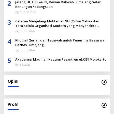
2
Jelang HUT RI ke-81, Dewan Dakwah Lumajang Gelar
Renungan Kebangsaan
Agustus 10, 2026
3
Catatan Menjelang Muktamar NU (2) Gus Yahya dan
Tata Kelola Organisasi Modern yang Menyandera
Dirinya
Agustus 8, 2026
4
Khotmil Qur’an dan Tausiyah untuk Penerima Beasiswa
Baznas Lumajang
Agustus 7, 2026
5
Akademisi Madinah Kagumi Pesantren eLKISI Mojokerto
Juli 31, 2026
Opini
Profil