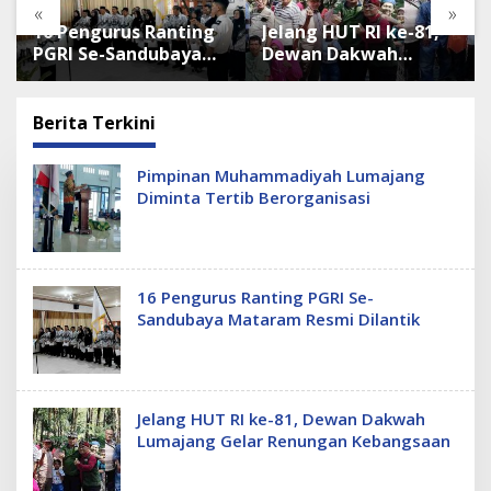
«
»
16 Pengurus Ranting
Jelang HUT RI ke-81,
PGRI Se-Sandubaya
Dewan Dakwah
Mataram Resmi
Lumajang Gelar
Dilantik
Renungan
Kebangsaan
Berita Terkini
T
Pimpinan Muhammadiyah Lumajang
R
Diminta Tertib Berorganisasi
O
B
O
S
.
C
16 Pengurus Ranting PGRI Se-
O
Sandubaya Mataram Resmi Dilantik
Jelang HUT RI ke-81, Dewan Dakwah
Lumajang Gelar Renungan Kebangsaan