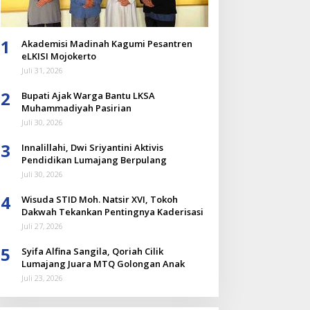
1
Akademisi Madinah Kagumi Pesantren
eLKISI Mojokerto
Juli 31, 2026
2
Bupati Ajak Warga Bantu LKSA
Muhammadiyah Pasirian
Juli 30, 2026
3
Innalillahi, Dwi Sriyantini Aktivis
Pendidikan Lumajang Berpulang
Juli 30, 2026
4
Wisuda STID Moh. Natsir XVI, Tokoh
Dakwah Tekankan Pentingnya Kaderisasi
Juli 27, 2026
5
Syifa Alfina Sangila, Qoriah Cilik
Lumajang Juara MTQ Golongan Anak
Juli 23, 2026