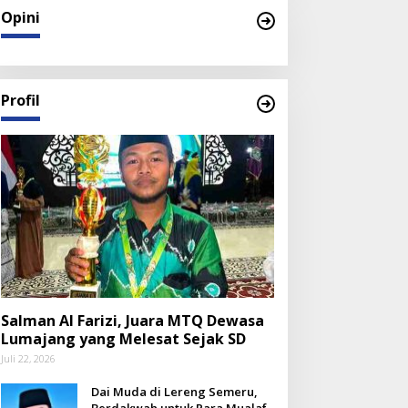
Opini
Profil
Salman Al Farizi, Juara MTQ Dewasa
Lumajang yang Melesat Sejak SD
Juli 22, 2026
Dai Muda di Lereng Semeru,
Berdakwah untuk Para Mualaf