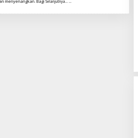
dan menyenangkan. Bagi
T
Selanjutnya…
I
M
R
E
D
A
K
S
I