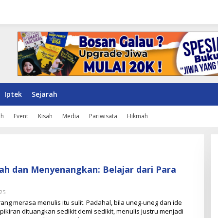
Iptek
Sejarah
ah
Event
Kisah
Media
Pariwisata
Hikmah
ah dan Menyenangkan: Belajar dari Para
25
O
L
g merasa menulis itu sulit. Padahal, bila uneg-uneg dan ide
E
iran dituangkan sedikit demi sedikit, menulis justru menjadi
H