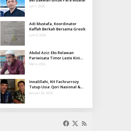
Juli 1, 2026
Adi Mustafa, Koordinator
Kaffah Berkah Bersama Gresik
Juni 9, 2026
Abdul Aziz: Eks Relawan
Pariwisata Timor Leste Kini
Takmir Kalisat
Mei 4, 2026
Innalillahi, KH Fachrurrozy
Tutup Usia: Qori Nasional &
Mantan Kadis Kemenag yang
Januari 26, 2026
Penuh Teladan