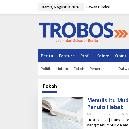
L
Kamis, 6 Agustus 2026
Dewan Direksi
e
w
a
t
i
k
e
k
o
n
Berita
Feature
Profil
Kolom
Opini
t
e
Politik
Hukum
Tokoh
Pemerintahan
Dakw
n
Tokoh
Menulis Itu Mud
Penulis Hebat
Kolom
|
November 6, 20
TROBOS.CO | Banyak oran
yang menumpuk dalam pik