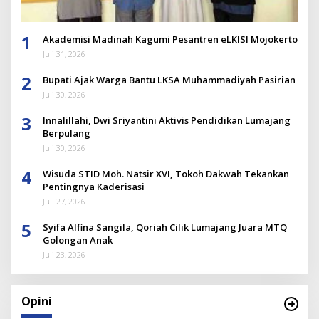
1
Akademisi Madinah Kagumi Pesantren eLKISI Mojokerto
Juli 31, 2026
2
Bupati Ajak Warga Bantu LKSA Muhammadiyah Pasirian
Juli 30, 2026
3
Innalillahi, Dwi Sriyantini Aktivis Pendidikan Lumajang
Berpulang
Juli 30, 2026
4
Wisuda STID Moh. Natsir XVI, Tokoh Dakwah Tekankan
Pentingnya Kaderisasi
Juli 27, 2026
5
Syifa Alfina Sangila, Qoriah Cilik Lumajang Juara MTQ
Golongan Anak
Juli 23, 2026
Opini