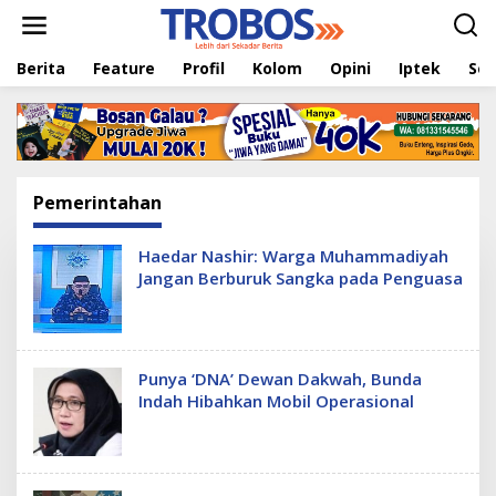
L
e
w
Berita
Feature
Profil
Kolom
Opini
Iptek
Sej
a
t
i
k
e
k
o
Pemerintahan
n
t
e
Haedar Nashir: Warga Muhammadiyah
n
Jangan Berburuk Sangka pada Penguasa
Punya ‘DNA’ Dewan Dakwah, Bunda
Indah Hibahkan Mobil Operasional