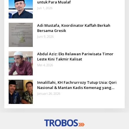
untuk Para Mualaf
Juli 1, 2026
Adi Mustafa, Koordinator Kaffah Berkah
Bersama Gresik
Juni 9, 2026
Abdul Aziz: Eks Relawan Pariwisata Timor
Leste Kini Takmir Kalisat
Mei 4, 2026
Innalillahi, KH Fachrurrozy Tutup Usia: Qori
Nasional & Mantan Kadis Kemenag yang
Penuh Teladan
Januari 26, 2026