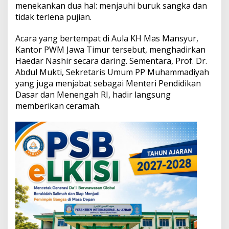
u
menekankan dua hal: menjauhi buruk sangka dan
r
tidak terlena pujian.
u
k
Acara yang bertempat di Aula KH Mas Mansyur,
S
Kantor PWM Jawa Timur tersebut, menghadirkan
a
n
Haedar Nashir secara daring. Sementara, Prof. Dr.
g
Abdul Mukti, Sekretaris Umum PP Muhammadiyah
k
yang juga menjabat sebagai Menteri Pendidikan
a
Dasar dan Menengah RI, hadir langsung
p
memberikan ceramah.
a
d
a
P
e
n
g
u
a
s
a