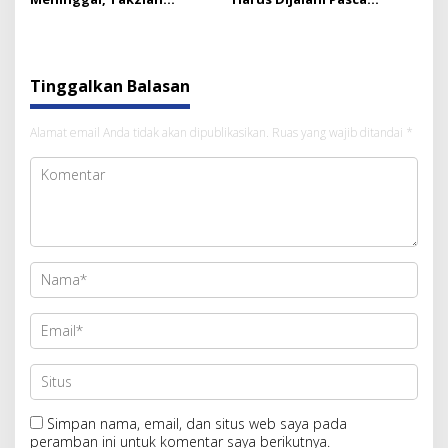
Mengalir dari Pimpinan
Ramadan
Ranting hingga Pusat
Tinggalkan Balasan
Alamat email Anda tidak akan dipublikasikan.
Ruas yang wajib ditandai
*
Simpan nama, email, dan situs web saya pada
peramban ini untuk komentar saya berikutnya.