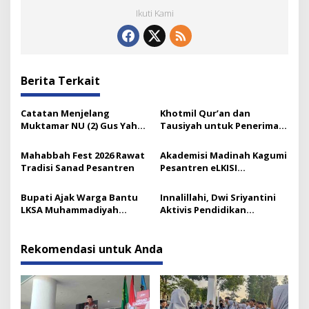
Ikuti Kami
Berita Terkait
Catatan Menjelang
Khotmil Qur’an dan
Muktamar NU (2) Gus Yahya
Tausiyah untuk Penerima
dan Tata Kelola Organisasi
Beasiswa Baznas Lumajang
Modern yang Menyandera
Mahabbah Fest 2026 Rawat
Akademisi Madinah Kagumi
Dirinya
Tradisi Sanad Pesantren
Pesantren eLKISI
Mojokerto
Bupati Ajak Warga Bantu
Innalillahi, Dwi Sriyantini
LKSA Muhammadiyah
Aktivis Pendidikan
Pasirian
Lumajang Berpulang
Rekomendasi untuk Anda