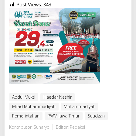
Post Views:
343
Abdul Mukti
Haedar Nashir
Milad Muhammadiyah
Muhammadiyah
Pemerintahan
PWM Jawa Timur
Suudzan
Kontributor: Suharyo
Editor: Redaksi