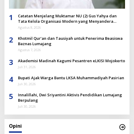
1
Catatan Menjelang Muktamar NU (2) Gus Yahya dan
Tata Kelola Organisasi Modern yang Menyandera
Dirinya
Agustus 8, 2026
2
Khotmil Qur’an dan Tausiyah untuk Penerima Beasiswa
Baznas Lumajang
Agustus 7, 2026
3
Akademisi Madinah Kagumi Pesantren eLKISI Mojokerto
Juli 31, 2026
4
Bupati Ajak Warga Bantu LKSA Muhammadiyah Pasirian
Juli 30, 2026
5
Innalillahi, Dwi Sriyantini Aktivis Pendidikan Lumajang
Berpulang
Juli 30, 2026
Opini