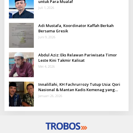
untuk Para Mualaf
Juli 1, 2026
Adi Mustafa, Koordinator Kaffah Berkah
Bersama Gresik
Juni 9, 2026
Abdul Aziz: Eks Relawan Pariwisata Timor
Leste Kini Takmir Kalisat
Mei 4, 2026
Innalillahi, KH Fachrurrozy Tutup Usia: Qori
Nasional & Mantan Kadis Kemenag yang
Penuh Teladan
Januari 26, 2026