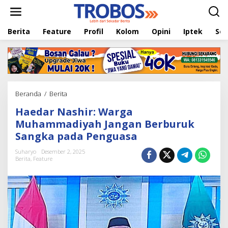
L
e
w
Berita
Feature
Profil
Kolom
Opini
Iptek
Sej
a
t
i
k
e
k
o
Beranda
/
Berita
H
n
a
t
Haedar Nashir: Warga
e
e
d
Muhammadiyah Jangan Berburuk
n
a
Sangka pada Penguasa
r
N
Suharyo
Desember 2, 2025
a
Berita
,
Feature
s
h
i
r
:
W
a