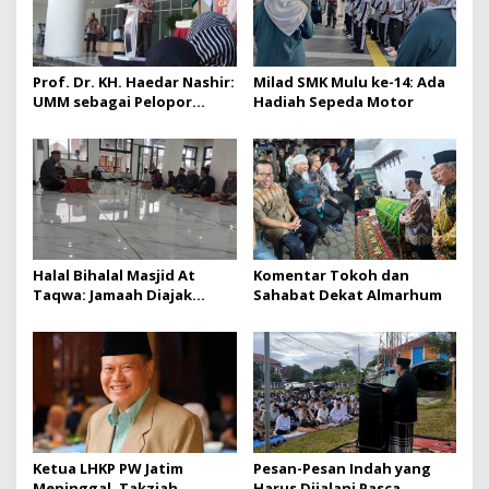
Prof. Dr. KH. Haedar Nashir:
Milad SMK Mulu ke-14: Ada
UMM sebagai Pelopor
Hadiah Sepeda Motor
Kemajuan
Halal Bihalal Masjid At
Komentar Tokoh dan
Taqwa: Jamaah Diajak
Sahabat Dekat Almarhum
Menjaga Lima Hal Penting
Ketua LHKP PW Jatim
Pesan-Pesan Indah yang
Meninggal, Takziah
Harus Dijalani Pasca