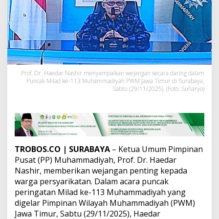
r
g
a
M
u
h
a
m
m
Prof. Dr. Haedar Nashir menyampaikan wejangan secara daring dalam
Puncak Milad ke-113 Muhammadiyah PWM Jawa Timur di Surabaya,
a
Sabtu (29/11/2025). (Foto: Suharyo)
d
i
y
a
h
J
a
TROBOS.CO
| SURABAYA
– Ketua Umum Pimpinan
n
Pusat (PP) Muhammadiyah, Prof. Dr. Haedar
g
Nashir, memberikan wejangan penting kepada
a
n
warga persyarikatan. Dalam acara puncak
B
peringatan Milad ke-113 Muhammadiyah yang
e
digelar Pimpinan Wilayah Muhammadiyah (PWM)
r
Jawa Timur, Sabtu (29/11/2025), Haedar
b