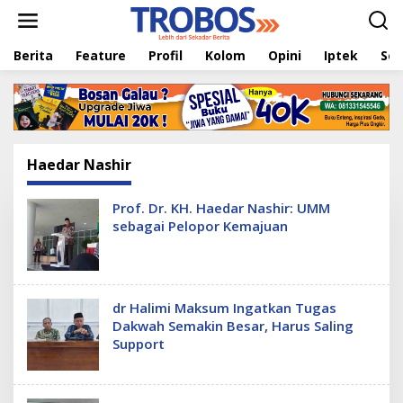
L
e
w
Berita
Feature
Profil
Kolom
Opini
Iptek
Sej
a
t
i
k
e
k
o
Haedar Nashir
n
t
e
Prof. Dr. KH. Haedar Nashir: UMM
n
sebagai Pelopor Kemajuan
dr Halimi Maksum Ingatkan Tugas
Dakwah Semakin Besar, Harus Saling
Support