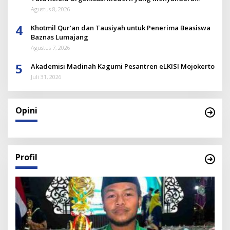
Dirinya
Agustus 8, 2026
4
Khotmil Qur’an dan Tausiyah untuk Penerima Beasiswa
Baznas Lumajang
Agustus 7, 2026
5
Akademisi Madinah Kagumi Pesantren eLKISI Mojokerto
Juli 31, 2026
Opini
Profil