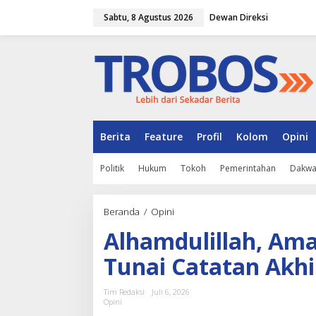
L
Sabtu, 8 Agustus 2026
Dewan Direksi
e
w
a
t
i
k
e
k
o
n
Berita
Feature
Profil
Kolom
Opini
t
e
Politik
Hukum
Tokoh
Pemerintahan
Dakw
n
Beranda
/
Opini
A
l
Alhamdulillah, Am
h
a
Tunai Catatan Akhi
m
d
u
Tim Redaksi
Juli 6, 2026
l
Opini
i