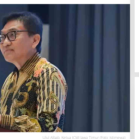
Ulul Albab, Ketua ICMI Jawa Timur (Foto: Istimewa)