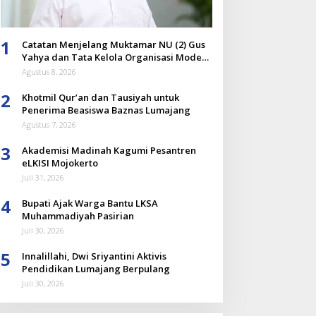
1
Catatan Menjelang Muktamar NU (2) Gus
Yahya dan Tata Kelola Organisasi Modern
yang Menyandera Dirinya
Agustus 8, 2026
2
Khotmil Qur’an dan Tausiyah untuk
Penerima Beasiswa Baznas Lumajang
Agustus 7, 2026
3
Akademisi Madinah Kagumi Pesantren
eLKISI Mojokerto
Juli 31, 2026
4
Bupati Ajak Warga Bantu LKSA
Muhammadiyah Pasirian
Juli 30, 2026
5
Innalillahi, Dwi Sriyantini Aktivis
Pendidikan Lumajang Berpulang
Juli 30, 2026