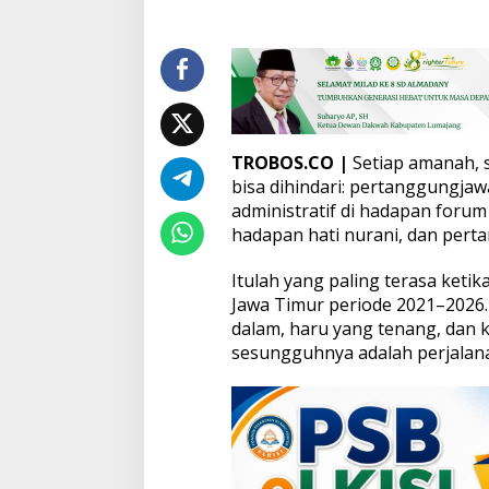
n
a
i
C
a
t
a
t
TROBOS.CO |
Setiap amanah, se
a
bisa dihindari: pertanggungj
n
administratif di hadapan forum
A
hadapan hati nurani, dan pert
k
h
i
Itulah yang paling terasa ket
r
Jawa Timur periode 2021–2026.
K
dalam, haru yang tenang, dan 
e
sesungguhnya adalah perjalan
t
u
a
I
C
M
I
J