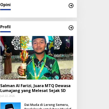
Opini
Profil
Salman Al Farizi, Juara MTQ Dewasa
Lumajang yang Melesat Sejak SD
Juli 22, 2026
Dai Muda di Lereng Semeru,
Berdakwah untuk Para Mualaf