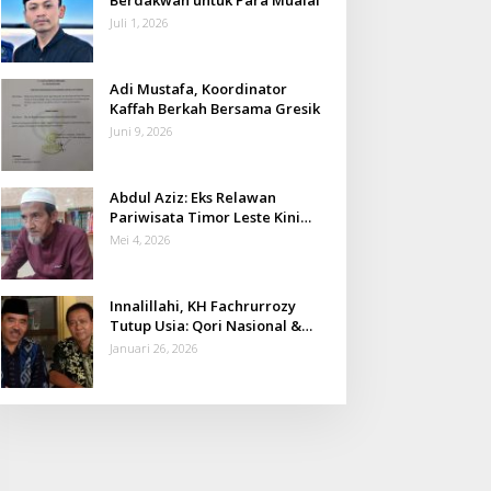
Juli 1, 2026
Adi Mustafa, Koordinator
Kaffah Berkah Bersama Gresik
Juni 9, 2026
Abdul Aziz: Eks Relawan
Pariwisata Timor Leste Kini
Takmir Kalisat
Mei 4, 2026
Innalillahi, KH Fachrurrozy
Tutup Usia: Qori Nasional &
Mantan Kadis Kemenag yang
Januari 26, 2026
Penuh Teladan