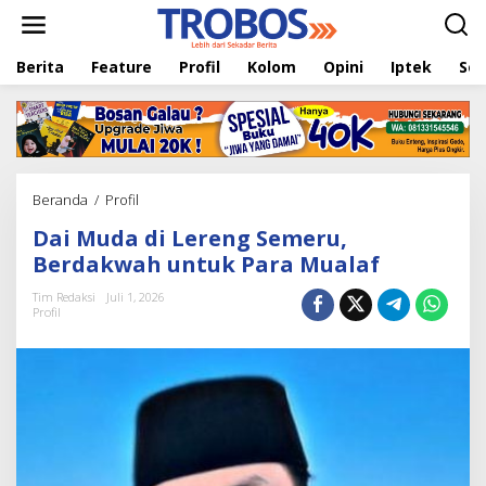
L
e
w
Berita
Feature
Profil
Kolom
Opini
Iptek
Sej
a
t
i
k
e
k
o
Beranda
/
Profil
D
n
a
t
Dai Muda di Lereng Semeru,
i
e
M
Berdakwah untuk Para Mualaf
n
u
d
Tim Redaksi
Juli 1, 2026
Profil
a
d
i
L
e
r
e
n
g