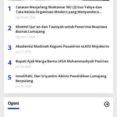
1
Catatan Menjelang Muktamar NU (2) Gus Yahya dan
Tata Kelola Organisasi Modern yang Menyandera
Dirinya
Agustus 8, 2026
2
Khotmil Qur’an dan Tausiyah untuk Penerima Beasiswa
Baznas Lumajang
Agustus 7, 2026
3
Akademisi Madinah Kagumi Pesantren eLKISI Mojokerto
Juli 31, 2026
4
Bupati Ajak Warga Bantu LKSA Muhammadiyah Pasirian
Juli 30, 2026
5
Innalillahi, Dwi Sriyantini Aktivis Pendidikan Lumajang
Berpulang
Juli 30, 2026
Opini