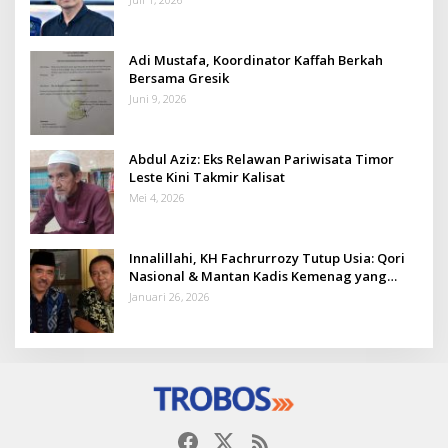
Adi Mustafa, Koordinator Kaffah Berkah
Bersama Gresik
Juni 9, 2026
Abdul Aziz: Eks Relawan Pariwisata Timor
Leste Kini Takmir Kalisat
Mei 4, 2026
Innalillahi, KH Fachrurrozy Tutup Usia: Qori
Nasional & Mantan Kadis Kemenag yang
Penuh Teladan
Januari 26, 2026