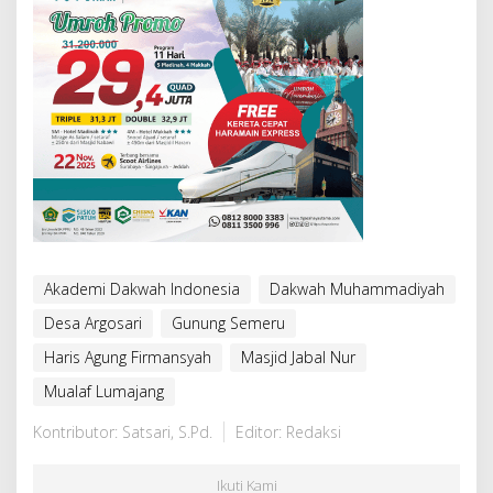
Akademi Dakwah Indonesia
Dakwah Muhammadiyah
Desa Argosari
Gunung Semeru
Haris Agung Firmansyah
Masjid Jabal Nur
Mualaf Lumajang
Kontributor: Satsari, S.Pd.
Editor: Redaksi
Ikuti Kami