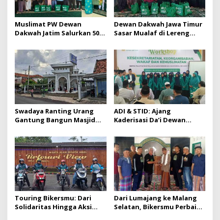
Muslimat PW Dewan
Dewan Dakwah Jawa Timur
Dakwah Jatim Salurkan 500
Sasar Mualaf di Lereng
Paket Sembako dan
Semeru 2.889 Mdpl dalam
Tausiah di 5 Kecamatan
Baksos Muharram
Lumajang
Swadaya Ranting Urang
ADI & STID: Ajang
Gantung Bangun Masjid
Kaderisasi Da’i Dewan
Senilai 1,4 Miliar
Dakwah untuk Wilayah 3T
Touring Bikersmu: Dari
Dari Lumajang ke Malang
Solidaritas Hingga Aksi
Selatan, Bikersmu Perbaiki
Sosial di Lumajang
Genset Masjid