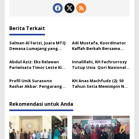
Berita Terkait
Salman Al Farizi, Juara MTQ
Adi Mustafa, Koordinator
Dewasa Lumajang yang
Kaffah Berkah Bersama
Melesat Sejak SD
Gresik
Abdul Aziz: Eks Relawan
Innalillahi, KH Fachrurrozy
Pariwisata Timor Leste Kini
Tutup Usia: Qori Nasional
Takmir Kalisat
& Mantan Kadis Kemenag
yang Penuh Teladan
Profil Unik Surasono
KH Anas Machfudz (2): 50
Rashar Akbar: Pengarang
Tahun Setia Memimpin NU
Novel ‘Satria Piningit
Hingga Akhir Hayat
Mencari Allah’ dan Kisah
Perjalanan Spiritualnya
Rekomendasi untuk Anda