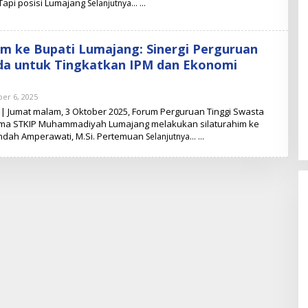
 Tapi posisi Lumajang
Selanjutnya…
im ke Bupati Lumajang: Sinergi Perguruan
da untuk Tingkatkan IPM dan Ekonomi
er 6, 2025
O
L
 Jumat malam, 3 Oktober 2025, Forum Perguruan Tinggi Swasta
E
ama STKIP Muhammadiyah Lumajang melakukan silaturahim ke
H
. Indah Amperawati, M.Si. Pertemuan
A
Selanjutnya…
D
M
I
N