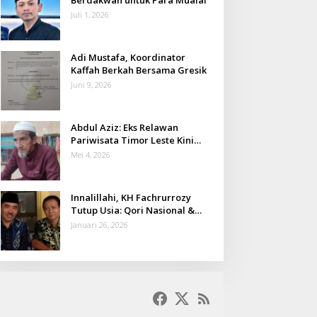
Juli 1, 2026
Adi Mustafa, Koordinator
Kaffah Berkah Bersama Gresik
Juni 9, 2026
Abdul Aziz: Eks Relawan
Pariwisata Timor Leste Kini
Takmir Kalisat
Mei 4, 2026
Innalillahi, KH Fachrurrozy
Tutup Usia: Qori Nasional &
Mantan Kadis Kemenag yang
Januari 26, 2026
Penuh Teladan