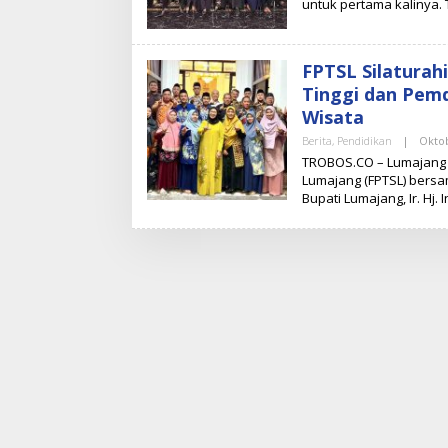
untuk pertama kalinya.
N
U
G
R
O
FPTSL Silaturah
H
O
Tinggi dan Pem
D
Wisata
W
I
Berita
,
Pendidikan
|
Oktob
A
T
TROBOS.CO – Lumajang |
M
Lumajang (FPTSL) bers
O
Bupati Lumajang, Ir. Hj
K
O