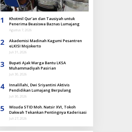
1
Khotmil Qur’an dan Tausiyah untuk
Penerima Beasiswa Baznas Lumajang
Agustus 7, 2026
2
Akademisi Madinah Kagumi Pesantren
eLKISI Mojokerto
Juli 31, 2026
3
Bupati Ajak Warga Bantu LKSA
Muhammadiyah Pasirian
Juli 30, 2026
4
Innalillahi, Dwi Sriyantini Aktivis
Pendidikan Lumajang Berpulang
Juli 30, 2026
5
Wisuda STID Moh. Natsir XVI, Tokoh
Dakwah Tekankan Pentingnya Kaderisasi
Juli 27, 2026