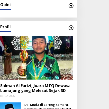
Opini
Profil
Salman Al Farizi, Juara MTQ Dewasa
Lumajang yang Melesat Sejak SD
Juli 22, 2026
Dai Muda di Lereng Semeru,
Berdakwah untuk Para Mualaf