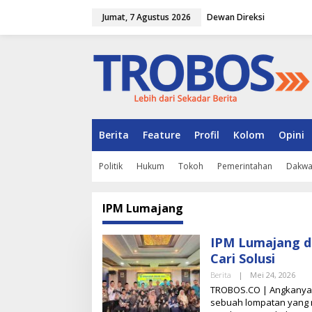
L
Jumat, 7 Agustus 2026
Dewan Direksi
e
w
a
t
i
k
e
k
o
n
Berita
Feature
Profil
Kolom
Opini
t
e
Politik
Hukum
Tokoh
Pemerintahan
Dakw
n
IPM Lumajang
IPM Lumajang di
Cari Solusi
Berita
|
Mei 24, 2026
O
L
TROBOS.CO | Angkanya m
E
sebuah lompatan yang 
H