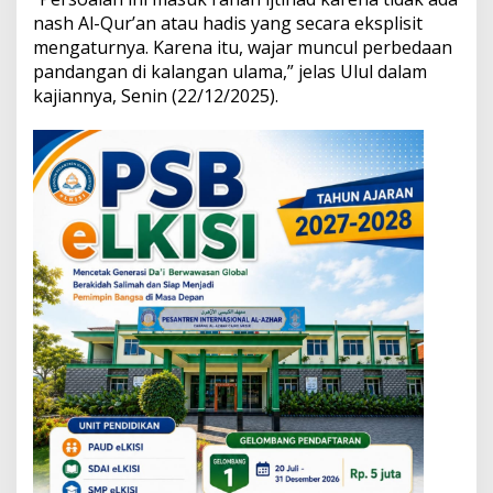
K
nash Al-Qur’an atau hadis yang secara eksplisit
a
mengaturnya. Karena itu, wajar muncul perbedaan
j
i
pandangan di kalangan ulama,” jelas Ulul dalam
a
kajiannya, Senin (22/12/2025).
n
L
e
n
g
k
a
p
3
M
a
z
h
a
b
U
l
a
m
a