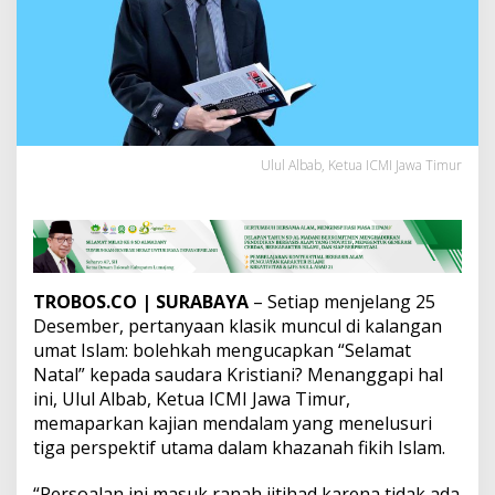
a
m
U
c
a
p
k
a
n
Ulul Albab, Ketua ICMI Jawa Timur
S
e
l
a
m
a
TROBOS.CO
| SURABAYA
– Setiap menjelang 25
t
Desember, pertanyaan klasik muncul di kalangan
N
a
umat Islam: bolehkah mengucapkan “Selamat
t
Natal” kepada saudara Kristiani? Menanggapi hal
a
ini, Ulul Albab, Ketua ICMI Jawa Timur,
l
memaparkan kajian mendalam yang menelusuri
?
I
tiga perspektif utama dalam khazanah fikih Islam.
n
i
“Persoalan ini masuk ranah ijtihad karena tidak ada