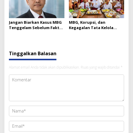
Jangan Biarkan Kasus MBG
MBG, Korupsi, dan
Tenggelam Sebelum Fakta
Kegagalan Tata Kelola
Terungkap
Kebijakan Indonesia
Tinggalkan Balasan
Alamat email Anda tidak akan dipublikasikan.
Ruas yang wajib ditandai
*