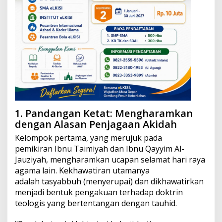
M
e
n
u
r
u
t
I
C
M
I
J
1. Pandangan Ketat: Mengharamkan
a
t
dengan Alasan Penjagaan Akidah
i
Kelompok pertama, yang merujuk pada
m
pemikiran Ibnu Taimiyah dan Ibnu Qayyim Al-
Jauziyah, mengharamkan ucapan selamat hari raya
agama lain. Kekhawatiran utamanya
adalah tasyabbuh (menyerupai) dan dikhawatirkan
menjadi bentuk pengakuan terhadap doktrin
teologis yang bertentangan dengan tauhid.