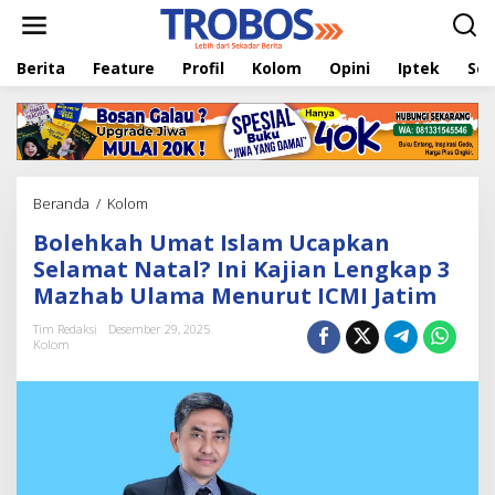
L
e
w
Berita
Feature
Profil
Kolom
Opini
Iptek
Sej
a
t
i
k
e
k
o
Beranda
/
Kolom
B
n
o
t
Bolehkah Umat Islam Ucapkan
l
e
e
Selamat Natal? Ini Kajian Lengkap 3
n
h
Mazhab Ulama Menurut ICMI Jatim
k
a
Tim Redaksi
Desember 29, 2025
h
Kolom
U
m
a
t
I
s
l