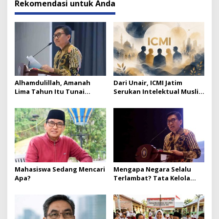
Rekomendasi untuk Anda
Alhamdulillah, Amanah
Dari Unair, ICMI Jatim
Lima Tahun Itu Tunai
Serukan Intelektual Muslim
Catatan Akhir Ketua ICMI
Jadi Suluh di Tengah
Jatim
Polarisasi Bangsa
Mahasiswa Sedang Mencari
Mengapa Negara Selalu
Apa?
Terlambat? Tata Kelola
Publik