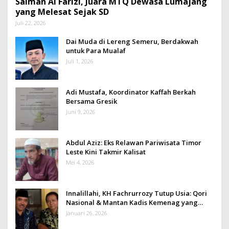
Salman Al Farizi, Juara MTQ Dewasa Lumajang
yang Melesat Sejak SD
Juli 22, 2026
Dai Muda di Lereng Semeru, Berdakwah
untuk Para Mualaf
Juli 1, 2026
Adi Mustafa, Koordinator Kaffah Berkah
Bersama Gresik
Juni 9, 2026
Abdul Aziz: Eks Relawan Pariwisata Timor
Leste Kini Takmir Kalisat
Mei 4, 2026
Innalillahi, KH Fachrurrozy Tutup Usia: Qori
Nasional & Mantan Kadis Kemenag yang
Penuh Teladan
Januari 26, 2026