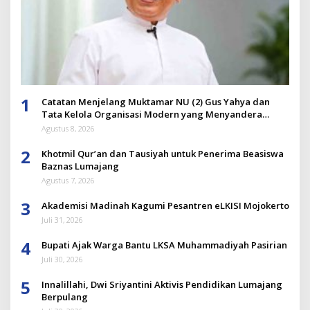
1
Catatan Menjelang Muktamar NU (2) Gus Yahya dan
Tata Kelola Organisasi Modern yang Menyandera
Dirinya
Agustus 8, 2026
2
Khotmil Qur’an dan Tausiyah untuk Penerima Beasiswa
Baznas Lumajang
Agustus 7, 2026
3
Akademisi Madinah Kagumi Pesantren eLKISI Mojokerto
Juli 31, 2026
4
Bupati Ajak Warga Bantu LKSA Muhammadiyah Pasirian
Juli 30, 2026
5
Innalillahi, Dwi Sriyantini Aktivis Pendidikan Lumajang
Berpulang