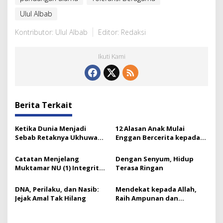
Ulul Albab
Kontributor: Ulul Albab
Editor: Redaksi
Ikuti Kami
Berita Terkait
Ketika Dunia Menjadi
12 Alasan Anak Mulai
Sebab Retaknya Ukhuwah
Enggan Bercerita kepada
Islamiyah
Orang Tuanya
Catatan Menjelang
Dengan Senyum, Hidup
Muktamar NU (1) Integritas
Terasa Ringan
Prof Nuh dan Langkah Gus
Ipul
DNA, Perilaku, dan Nasib:
Mendekat kepada Allah,
Jejak Amal Tak Hilang
Raih Ampunan dan
Ketenangan