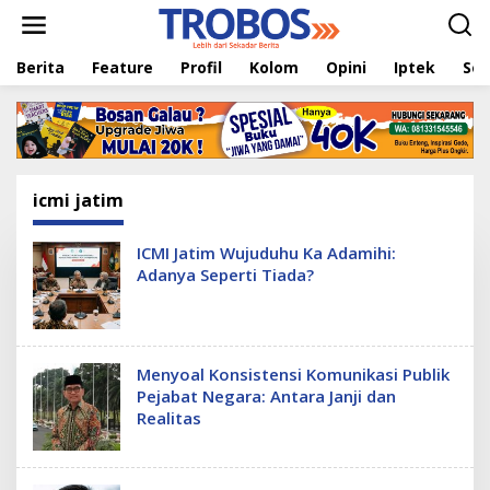
L
e
w
Berita
Feature
Profil
Kolom
Opini
Iptek
Sej
a
t
i
k
e
k
o
icmi jatim
n
t
e
ICMI Jatim Wujuduhu Ka Adamihi:
n
Adanya Seperti Tiada?
Menyoal Konsistensi Komunikasi Publik
Pejabat Negara: Antara Janji dan
Realitas