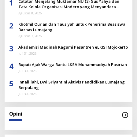
1
Catatan Menjelang Muktamar NU (2) Gus Yahya dan
Tata Kelola Organisasi Modern yang Menyandera
Dirinya
Agustus 8, 2026
2
Khotmil Qur’an dan Tausiyah untuk Penerima Beasiswa
Baznas Lumajang
Agustus 7, 2026
3
Akademisi Madinah Kagumi Pesantren eLKISI Mojokerto
Juli 31, 2026
4
Bupati Ajak Warga Bantu LKSA Muhammadiyah Pasirian
Juli 30, 2026
5
Innalillahi, Dwi Sriyantini Aktivis Pendidikan Lumajang
Berpulang
Juli 30, 2026
Opini