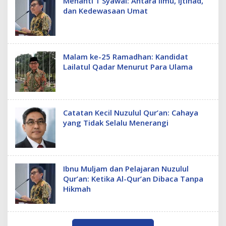
Menanti 1 Syawal: Antara Ilmu, Ijtihad,
dan Kedewasaan Umat
Malam ke-25 Ramadhan: Kandidat
Lailatul Qadar Menurut Para Ulama
Catatan Kecil Nuzulul Qur’an: Cahaya
yang Tidak Selalu Menerangi
Ibnu Muljam dan Pelajaran Nuzulul
Qur’an: Ketika Al-Qur’an Dibaca Tanpa
Hikmah