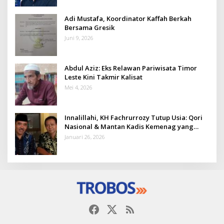
Adi Mustafa, Koordinator Kaffah Berkah
Bersama Gresik
Juni 9, 2026
Abdul Aziz: Eks Relawan Pariwisata Timor
Leste Kini Takmir Kalisat
Mei 4, 2026
Innalillahi, KH Fachrurrozy Tutup Usia: Qori
Nasional & Mantan Kadis Kemenag yang
Penuh Teladan
Januari 26, 2026