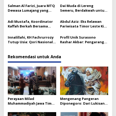
Salman Al Farizi, Juara MTQ
Dai Muda di Lereng
Dewasa Lumajang yang
Semeru, Berdakwah untuk
Melesat Sejak SD
Para Mualaf
Adi Mustafa, Koordinator
Abdul Aziz: Eks Relawan
Kaffah Berkah Bersama
Pariwisata Timor Leste Kini
Gresik
Takmir Kalisat
Innalillahi, KH Fachrurrozy
Profil Unik Surasono
Tutup Usia: Qori Nasional
Rashar Akbar: Pengarang
& Mantan Kadis Kemenag
Novel ‘Satria Piningit
yang Penuh Teladan
Mencari Allah’ dan Kisah
Perjalanan Spiritualnya
Rekomendasi untuk Anda
Perayaan Milad
Mengenang Pangeran
Muhammadiyah Jawa Timur
Diponegoro: Dari Lukisan
Berlangsung meriah
Ikonik hingga Jejak
Pengasingan