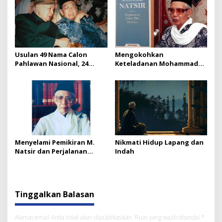
Usulan 49 Nama Calon
Mengokohkan
Pahlawan Nasional, 24
Keteladanan Mohammad
Diantaranya Masuk Skala
Natsir: Negarawan, Guru,
Prioritas
dan Dai Teladan Bangsa
Menyelami Pemikiran M.
Nikmati Hidup Lapang dan
Natsir dan Perjalanan
Indah
Dakwah Dewan Dakwah
Islamiyah Indonesia
Tinggalkan Balasan
Alamat email Anda tidak akan dipublikasikan.
Ruas yang wajib ditandai
*