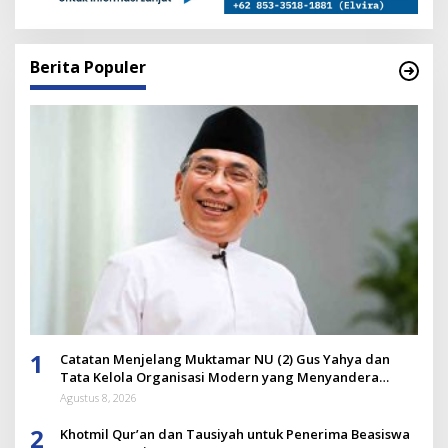
Berita Populer
1
Catatan Menjelang Muktamar NU (2) Gus Yahya dan
Tata Kelola Organisasi Modern yang Menyandera
Dirinya
Agustus 8, 2026
2
Khotmil Qur’an dan Tausiyah untuk Penerima Beasiswa