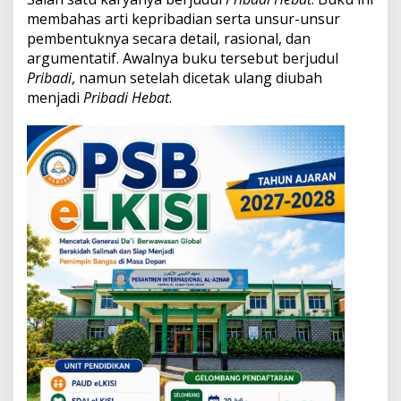
r
membahas arti kepribadian serta unsur-unsur
o
pembentuknya secara detail, rasional, dan
f
e
argumentatif. Awalnya buku tersebut berjudul
s
Pribadi
, namun setelah dicetak ulang diubah
o
menjadi
Pribadi Hebat
.
r
,
d
a
n
P
a
h
l
a
w
a
n
N
a
s
i
o
n