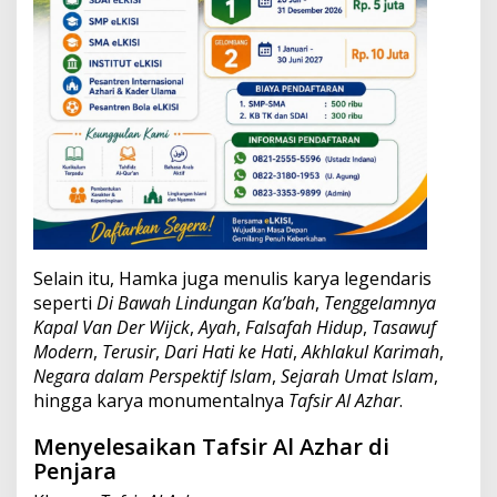
a
l
Selain itu, Hamka juga menulis karya legendaris
seperti
Di Bawah Lindungan Ka’bah
,
Tenggelamnya
Kapal Van Der Wijck
,
Ayah
,
Falsafah Hidup
,
Tasawuf
Modern
,
Terusir
,
Dari Hati ke Hati
,
Akhlakul Karimah
,
Negara dalam Perspektif Islam
,
Sejarah Umat Islam
,
hingga karya monumentalnya
Tafsir Al Azhar
.
Menyelesaikan Tafsir Al Azhar di
Penjara