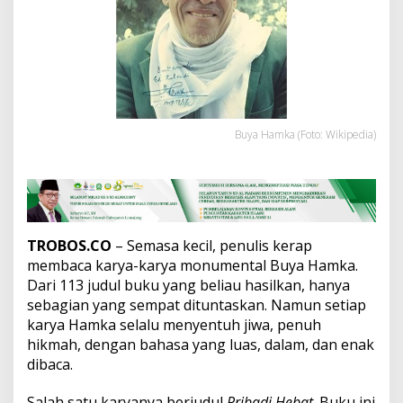
T
a
m
a
t
S
D
,
R
Buya Hamka (Foto: Wikipedia)
a
i
h
G
e
l
TROBOS.CO
– Semasa kecil, penulis kerap
a
membaca karya-karya monumental Buya Hamka.
r
D
Dari 113 judul buku yang beliau hasilkan, hanya
o
sebagian yang sempat dituntaskan. Namun setiap
k
karya Hamka selalu menyentuh jiwa, penuh
t
hikmah, dengan bahasa yang luas, dalam, dan enak
o
r
dibaca.
,
P
Salah satu karyanya berjudul
Pribadi Hebat
. Buku ini