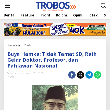
L
e
w
Berita
Feature
Profil
Kolom
Opini
Iptek
Sej
a
t
i
k
e
k
o
Beranda
/
Profil
B
n
u
t
Buya Hamka: Tidak Tamat SD, Raih
y
e
a
Gelar Doktor, Profesor, dan
n
H
Pahlawan Nasional
a
m
Suharyo
September 23, 2025
k
Profil
a
:
T
i
d
a
k