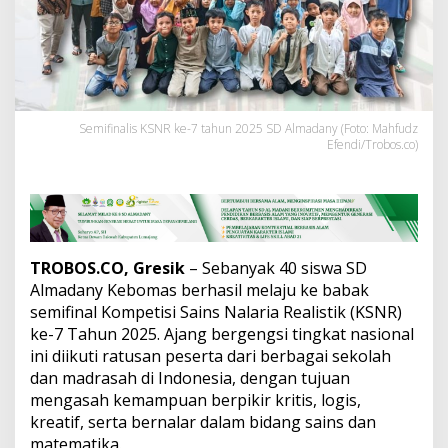
n
y
G
r
e
s
i
Semifinalis KSNR ke-7 tahun 2025 SD Almadany (Foto: Mahfudz
k
Efendi/Trobos.co)
L
o
l
o
s
S
e
TROBOS.CO, Gresik
– Sebanyak 40 siswa SD
m
Almadany Kebomas berhasil melaju ke babak
i
semifinal Kompetisi Sains Nalaria Realistik (KSNR)
f
i
ke-7 Tahun 2025. Ajang bergengsi tingkat nasional
n
ini diikuti ratusan peserta dari berbagai sekolah
a
dan madrasah di Indonesia, dengan tujuan
l
mengasah kemampuan berpikir kritis, logis,
K
kreatif, serta bernalar dalam bidang sains dan
S
N
matematika.