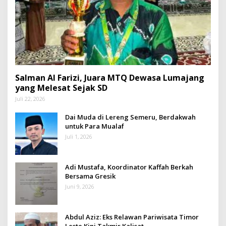
Salman Al Farizi, Juara MTQ Dewasa Lumajang
yang Melesat Sejak SD
Juli 22, 2026
Dai Muda di Lereng Semeru, Berdakwah
untuk Para Mualaf
Juli 1, 2026
Adi Mustafa, Koordinator Kaffah Berkah
Bersama Gresik
Juni 9, 2026
Abdul Aziz: Eks Relawan Pariwisata Timor
Leste Kini Takmir Kalisat