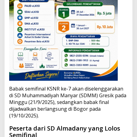
N
a
s
i
o
n
a
l
Babak semifinal KSNR ke-7 akan diselenggarakan
di SD Muhammadiyah Manyar (SDMM) Gresik pada
Minggu (21/9/2025), sedangkan babak final
dijadwalkan berlangsung di Bogor pada
(19/10/2025).
Peserta dari SD Almadany yang Lolos
Semifinal