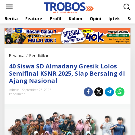
L
e
w
Berita
Feature
Profil
Kolom
Opini
Iptek
Sej
a
t
i
k
e
k
o
Beranda
/
Pendidikan
4
n
0
t
40 Siswa SD Almadany Gresik Lolos
S
e
i
Semifinal KSNR 2025, Siap Bersaing di
n
s
Ajang Nasional
w
a
Admin
September 23, 2025
S
Pendidikan
D
A
l
m
a
d
a