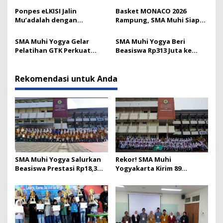
Ponpes eLKISI Jalin
Basket MONACO 2026
Mu’adalah dengan
Rampung, SMA Muhi Siap
Universitas Islam Madinah
Gelar 18 Lomba Lagi
SMA Muhi Yogya Gelar
SMA Muhi Yogya Beri
Pelatihan GTK Perkuat
Beasiswa Rp313 Juta ke
Budaya Layanan Prima
Murid Baru
Rekomendasi untuk Anda
SMA Muhi Yogya Salurkan
Rekor! SMA Muhi
Beasiswa Prestasi Rp18,3
Yogyakarta Kirim 89
Juta untuk 50 Siswa
Kontingen ke Olimpicad
2026