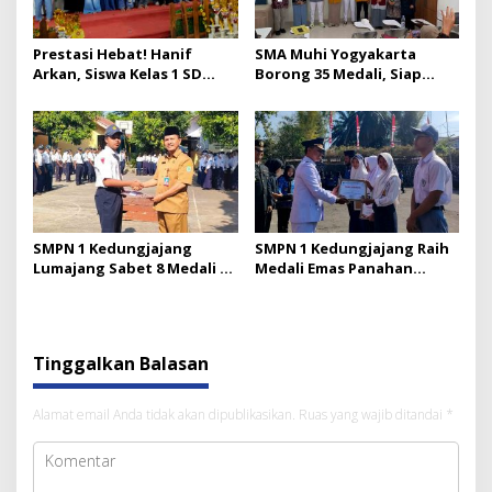
Prestasi Hebat! Hanif
SMA Muhi Yogyakarta
Arkan, Siswa Kelas 1 SD
Borong 35 Medali, Siap
Kreatif Muhammadiyah
Sambut Olympicad
Lumajang, Raih Juara 2
Nasional 2026
Olimpiade Matematika di
Jember
SMPN 1 Kedungjajang
SMPN 1 Kedungjajang Raih
Lumajang Sabet 8 Medali di
Medali Emas Panahan
Kejurprov Panahan 2025
Tingkat Provinsi Jatim
Tinggalkan Balasan
Alamat email Anda tidak akan dipublikasikan.
Ruas yang wajib ditandai
*