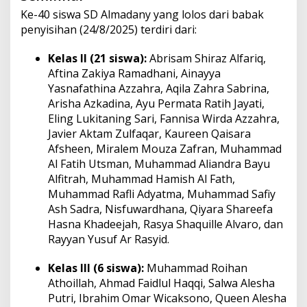
Ke-40 siswa SD Almadany yang lolos dari babak
penyisihan (24/8/2025) terdiri dari:
Kelas II (21 siswa):
Abrisam Shiraz Alfariq,
Aftina Zakiya Ramadhani, Ainayya
Yasnafathina Azzahra, Aqila Zahra Sabrina,
Arisha Azkadina, Ayu Permata Ratih Jayati,
Eling Lukitaning Sari, Fannisa Wirda Azzahra,
Javier Aktam Zulfaqar, Kaureen Qaisara
Afsheen, Miralem Mouza Zafran, Muhammad
Al Fatih Utsman, Muhammad Aliandra Bayu
Alfitrah, Muhammad Hamish Al Fath,
Muhammad Rafli Adyatma, Muhammad Safiy
Ash Sadra, Nisfuwardhana, Qiyara Shareefa
Hasna Khadeejah, Rasya Shaquille Alvaro, dan
Rayyan Yusuf Ar Rasyid.
Kelas III (6 siswa):
Muhammad Roihan
Athoillah, Ahmad Faidlul Haqqi, Salwa Alesha
Putri, Ibrahim Omar Wicaksono, Queen Alesha