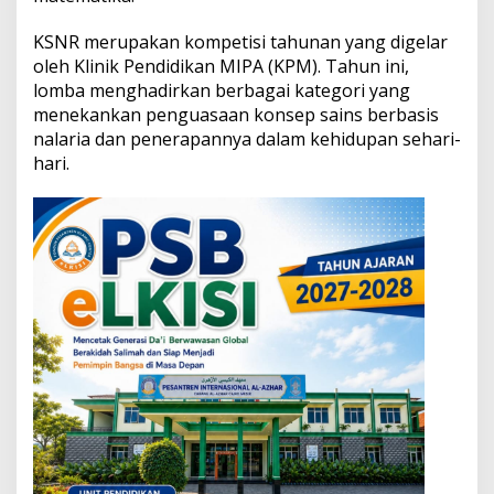
R
2
KSNR merupakan kompetisi tahunan yang digelar
0
oleh Klinik Pendidikan MIPA (KPM). Tahun ini,
2
lomba menghadirkan berbagai kategori yang
5
,
menekankan penguasaan konsep sains berbasis
S
nalaria dan penerapannya dalam kehidupan sehari-
i
hari.
a
p
B
e
r
s
a
i
n
g
d
i
A
j
a
n
g