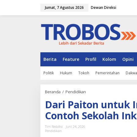
L
Jumat, 7 Agustus 2026
Dewan Direksi
e
w
a
t
i
k
e
k
o
n
Berita
Feature
Profil
Kolom
Opini
t
e
Politik
Hukum
Tokoh
Pemerintahan
Dakw
n
Beranda
/
Pendidikan
D
a
Dari Paiton untuk 
r
i
Contoh Sekolah Ink
P
a
i
Tim Redaksi
Juni 24, 2026
t
Pendidikan
o