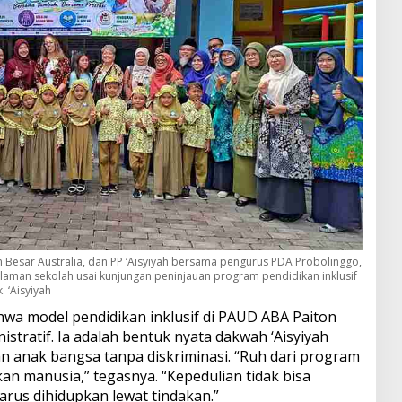
 Besar Australia, dan PP ‘Aisyiyah bersama pengurus PDA Probolinggo,
alaman sekolah usai kunjungan peninjauan program pendidikan inklusif
. ‘Aisyiyah
hwa model pendidikan inklusif di PAUD ABA Paiton
stratif. Ia adalah bentuk nyata dakwah ‘Aisyiyah
n anak bangsa tanpa diskriminasi. “Ruh dari program
n manusia,” tegasnya. “Kepedulian tidak bisa
harus dihidupkan lewat tindakan.”