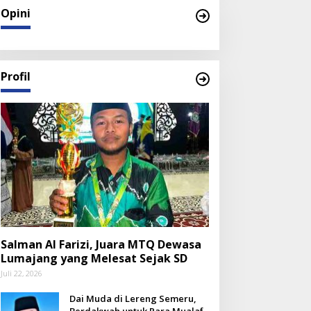
Opini
Profil
Salman Al Farizi, Juara MTQ Dewasa
Lumajang yang Melesat Sejak SD
Juli 22, 2026
Dai Muda di Lereng Semeru,
Berdakwah untuk Para Mualaf