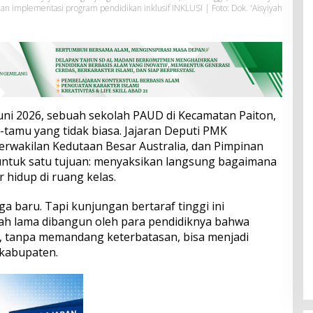
n implementasi program pendidikan inklusif INKLUSI | Foto: Dok. 'Aisyiyah
Juni 2026, sebuah sekolah PAUD di Kecamatan Paiton,
tamu yang tidak biasa. Jajaran Deputi PMK
rwakilan Kedutaan Besar Australia, dan Pimpinan
 untuk satu tujuan: menyaksikan langsung bagaimana
 hidup di ruang kelas.
 baru. Tapi kunjungan bertaraf tinggi ini
h lama dibangun oleh para pendidiknya bahwa
, tanpa memandang keterbatasan, bisa menjadi
 kabupaten.