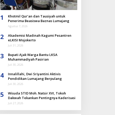
1
Khotmil Qur’an dan Tausiyah untuk
Penerima Beasiswa Baznas Lumajang
Agustus 7, 2026
2
Akademisi Madinah Kagumi Pesantren
eLKISI Mojokerto
Juli 31, 2026
3
Bupati Ajak Warga Bantu LKSA
Muhammadiyah Pasirian
Juli 30, 2026
4
Innalillahi, Dwi Sriyantini Aktivis
Pendidikan Lumajang Berpulang
Juli 30, 2026
5
Wisuda STID Moh. Natsir XVI, Tokoh
Dakwah Tekankan Pentingnya Kaderisasi
Juli 27, 2026