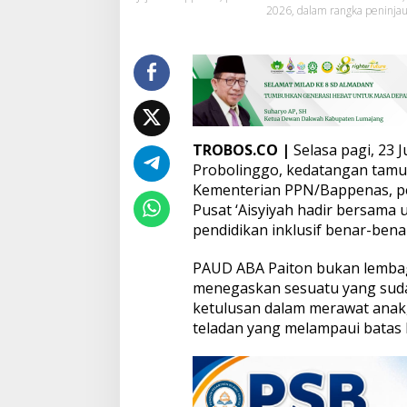
2026, dalam rangka peninjaua
d
i
C
o
n
t
o
h
S
TROBOS.CO |
Selasa pagi, 23 
e
Probolinggo, kedatangan tamu-
k
Kementerian PPN/Bappenas, pe
o
Pusat ‘Aisyiyah hadir bersama
l
a
pendidikan inklusif benar-benar
h
I
PAUD ABA Paiton bukan lembaga
n
menegaskan sesuatu yang suda
k
ketulusan dalam merawat anak
l
u
teladan yang melampaui batas
s
i
f
K
e