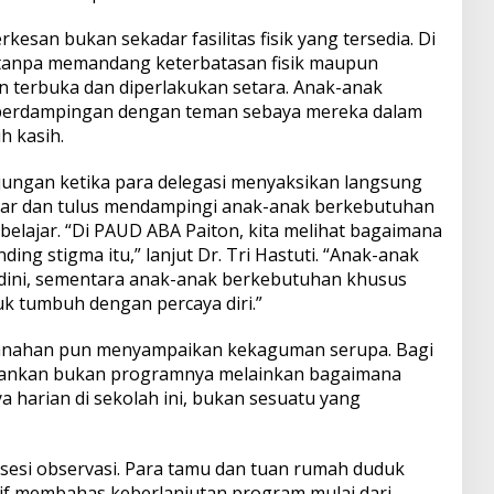
esan bukan sekadar fasilitas fisik yang tersedia. Di
 tanpa memandang keterbatasan fisik maupun
an terbuka dan diperlakukan setara. Anak-anak
 berdampingan dengan teman sebaya mereka dalam
h kasih.
ungan ketika para delegasi menyaksikan langsung
bar dan tulus mendampingi anak-anak berkebutuhan
belajar. “Di PAUD ABA Paiton, kita melihat bagaimana
ding stigma itu,” lanjut Dr. Tri Hastuti. “Anak-anak
 dini, sementara anak-anak berkebutuhan khusus
 tumbuh dengan percaya diri.”
Shanahan pun menyampaikan kekaguman serupa. Bagi
sankan bukan programnya melainkan bagaimana
a harian di sekolah ini, bukan sesuatu yang
i sesi observasi. Para tamu dan tuan rumah duduk
tif membahas keberlanjutan program mulai dari