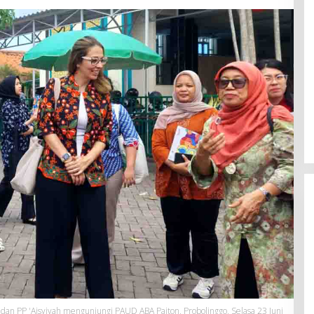
 dan PP 'Aisyiyah mengunjungi PAUD ABA Paiton, Probolinggo, Selasa 23 Juni