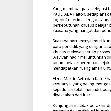
Yang membuat para delegasi terk
PAUD ABA Paiton, setiap anak
kognitif diterima dengan tang
berkebutuhan khusus belajar
suasana yang hangat dan penu
Suasana haru menyelimuti kunj
para pendidik yang dengan sa
khusus melewati setiap proses 
‘Aisyiyah hadir meruntuhkan din
umum belajar berempati sejak
mendapatkan ruang aman untuk
Elena Martin Avila dan Kate 
keduanya, yang paling menge
kepedulian telah menjadi buday
dipaksakan dari luar.
Kunjungan ini tidak berakhir d
bersama dalam diskusi interak