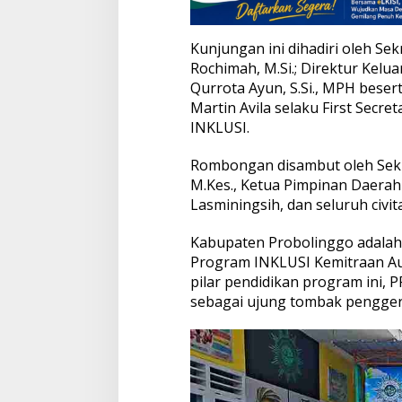
Kunjungan ini dihadiri oleh Sek
Rochimah, M.Si.; Direktur Kel
Qurrota Ayun, S.Si., MPH besert
Martin Avila selaku First Sec
INKLUSI.
Rombongan disambut oleh Sekr
M.Kes., Ketua Pimpinan Daerah
Lasminingsih, dan seluruh civi
Kabupaten Probolinggo adalah 
Program INKLUSI Kemitraan Aus
pilar pendidikan program ini,
sebagai ujung tombak penggera