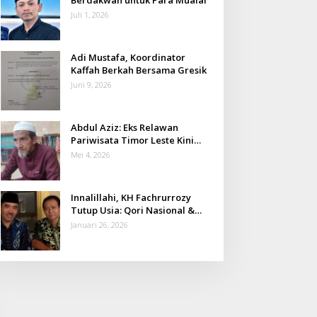
Juli 1, 2026
Adi Mustafa, Koordinator
Kaffah Berkah Bersama Gresik
Juni 9, 2026
Abdul Aziz: Eks Relawan
Pariwisata Timor Leste Kini
Takmir Kalisat
Mei 4, 2026
Innalillahi, KH Fachrurrozy
Tutup Usia: Qori Nasional &
Mantan Kadis Kemenag yang
Januari 26, 2026
Penuh Teladan