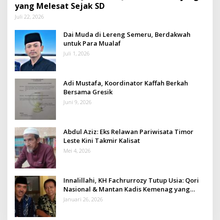
yang Melesat Sejak SD
Juli 22, 2026
Dai Muda di Lereng Semeru, Berdakwah
untuk Para Mualaf
Juli 1, 2026
Adi Mustafa, Koordinator Kaffah Berkah
Bersama Gresik
Juni 9, 2026
Abdul Aziz: Eks Relawan Pariwisata Timor
Leste Kini Takmir Kalisat
Mei 4, 2026
Innalillahi, KH Fachrurrozy Tutup Usia: Qori
Nasional & Mantan Kadis Kemenag yang
Penuh Teladan
Januari 26, 2026