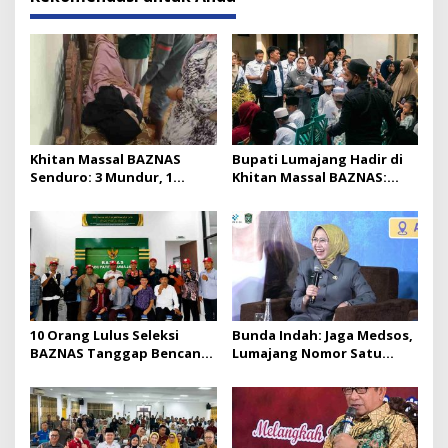
Khitan Massal BAZNAS
Bupati Lumajang Hadir di
Senduro: 3 Mundur, 1
Khitan Massal BAZNAS:
Pingsan karena Sayang
Seperti Digigit Semut Kecil
10 Orang Lulus Seleksi
Bunda Indah: Jaga Medsos,
BAZNAS Tanggap Bencana
Lumajang Nomor Satu
Lumajang, Siap Dilantik
Wisatawan Asing Jatim