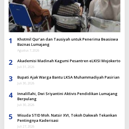
1
Khotmil Qur’an dan Tausiyah untuk Penerima Beasiswa
Baznas Lumajang
Agustus 7, 2026
2
Akademisi Madinah Kagumi Pesantren eLKISI Mojokerto
Juli 31, 2026
3
Bupati Ajak Warga Bantu LKSA Muhammadiyah Pasirian
Juli 30, 2026
4
Innalillahi, Dwi Sriyantini Aktivis Pendidikan Lumajang
Berpulang
Juli 30, 2026
5
Wisuda STID Moh. Natsir XVI, Tokoh Dakwah Tekankan
Pentingnya Kaderisasi
Juli 27, 2026