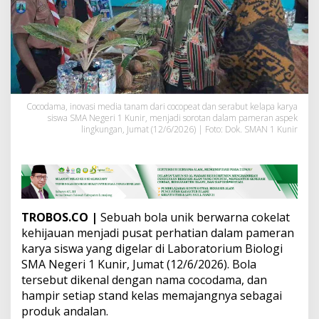
m
e
r
a
n
K
a
r
y
Cocodama, inovasi media tanam dari cocopeat dan serabut kelapa karya
siswa SMA Negeri 1 Kunir, menjadi sorotan dalam pameran aspek
a
lingkungan, Jumat (12/6/2026) | Foto: Dok. SMAN 1 Kunir
S
i
s
w
a
A
s
TROBOS.CO |
Sebuah bola unik berwarna cokelat
p
kehijauan menjadi pusat perhatian dalam pameran
e
karya siswa yang digelar di Laboratorium Biologi
k
L
SMA Negeri 1 Kunir, Jumat (12/6/2026). Bola
i
tersebut dikenal dengan nama cocodama, dan
n
hampir setiap stand kelas memajangnya sebagai
g
produk andalan.
k