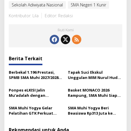
Sekolah Adiwiyata Nasional
SMA Negeri 1 Kunir
Kontributor: Lila
Editor: Redaksi
Ikuti Kami
Berita Terkait
Berbekal 1.196 Prestasi,
Tapak Suci Ekskul
SPMB SMA Muhi 2027/2028
Unggulan MIM Nurul Huda
Resmi Diluncurkan
Lumajang
Ponpes eLKISI Jalin
Basket MONACO 2026
Mu’adalah dengan
Rampung, SMA Muhi Siap
Universitas Islam Madinah
Gelar 18 Lomba Lagi
SMA Muhi Yogya Gelar
SMA Muhi Yogya Beri
Pelatihan GTK Perkuat
Beasiswa Rp313 Juta ke
Budaya Layanan Prima
Murid Baru
Rekomendasi untuk Anda