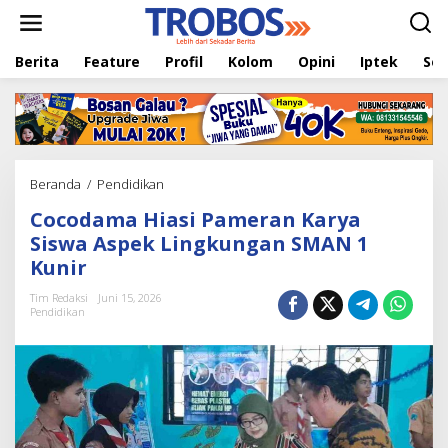
L
e
w
Berita
Feature
Profil
Kolom
Opini
Iptek
Sej
a
t
i
k
e
k
o
Beranda
/
Pendidikan
C
n
o
t
Cocodama Hiasi Pameran Karya
c
e
o
Siswa Aspek Lingkungan SMAN 1
n
d
Kunir
a
m
Tim Redaksi
Juni 15, 2026
a
Pendidikan
H
i
a
s
i
P
a