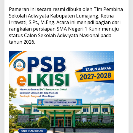
u
n
Pameran ini secara resmi dibuka oleh Tim Pembina
g
Sekolah Adiwiyata Kabupaten Lumajang, Retna
a
Irrawati, S.Pt., M.Eng. Acara ini menjadi bagian dari
n
rangkaian persiapan SMA Negeri 1 Kunir menuju
S
M
status Calon Sekolah Adiwiyata Nasional pada
A
tahun 2026.
N
1
K
u
n
i
r