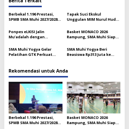
Berita Terkait
Berbekal 1.196 Prestasi,
Tapak Suci Ekskul
SPMB SMA Muhi 2027/2028
Unggulan MIM Nurul Huda
Resmi Diluncurkan
Lumajang
Ponpes eLKISI Jalin
Basket MONACO 2026
Mu’adalah dengan
Rampung, SMA Muhi Siap
Universitas Islam Madinah
Gelar 18 Lomba Lagi
SMA Muhi Yogya Gelar
SMA Muhi Yogya Beri
Pelatihan GTK Perkuat
Beasiswa Rp313 Juta ke
Budaya Layanan Prima
Murid Baru
Rekomendasi untuk Anda
Berbekal 1.196 Prestasi,
Basket MONACO 2026
SPMB SMA Muhi 2027/2028
Rampung, SMA Muhi Siap
Resmi Diluncurkan
Gelar 18 Lomba Lagi