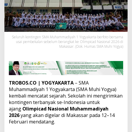
g
y
a
k
a
r
t
Seluruh kontingen SMA Muhammadiyah 1 Yogyakarta berfoto bersama
a
usai pembekalan sebelum berangkat ke Olimpicad Nasional 2026 di
K
Makassar. (Dok. Humas SMA Muhi Yogya)
i
r
i
m
8
9
K
TROBOS.CO
| YOGYAKARTA
– SMA
o
Muhammadiyah 1 Yogyakarta (SMA Muhi Yogya)
n
kembali mencatat sejarah. Sekolah ini mengirimkan
t
kontingen terbanyak se-Indonesia untuk
i
n
ajang
Olimpicad Nasional Muhammadiyah
g
2026
yang akan digelar di Makassar pada 12–14
e
Februari mendatang.
n
k