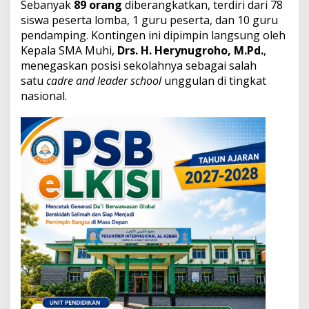
Sebanyak
89 orang
diberangkatkan, terdiri dari 78
e
O
siswa peserta lomba, 1 guru peserta, dan 10 guru
l
pendamping. Kontingen ini dipimpin langsung oleh
i
Kepala SMA Muhi,
Drs. H. Herynugroho, M.Pd.
,
m
menegaskan posisi sekolahnya sebagai salah
p
satu
cadre and leader school
unggulan di tingkat
i
c
nasional.
a
d
2
0
2
6