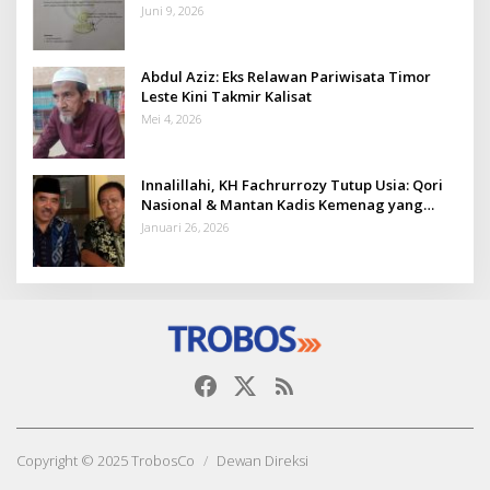
Juni 9, 2026
Abdul Aziz: Eks Relawan Pariwisata Timor
Leste Kini Takmir Kalisat
Mei 4, 2026
Innalillahi, KH Fachrurrozy Tutup Usia: Qori
Nasional & Mantan Kadis Kemenag yang
Penuh Teladan
Januari 26, 2026
Copyright © 2025 TrobosCo
Dewan Direksi