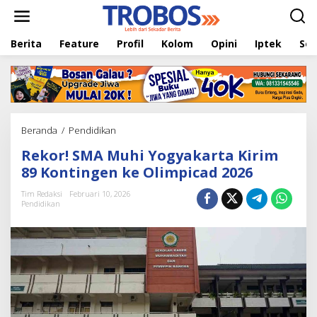
L
e
w
Berita
Feature
Profil
Kolom
Opini
Iptek
Sej
a
t
i
k
e
k
o
Beranda
/
Pendidikan
R
n
e
t
Rekor! SMA Muhi Yogyakarta Kirim
k
e
o
89 Kontingen ke Olimpicad 2026
n
r
!
Tim Redaksi
Februari 10, 2026
Pendidikan
S
M
A
M
u
h
i
Y
o