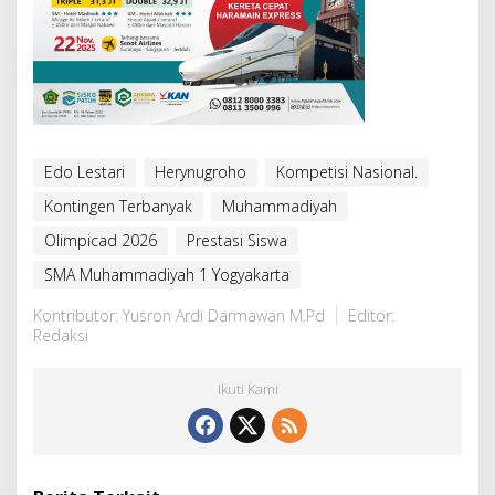
Edo Lestari
Herynugroho
Kompetisi Nasional.
Kontingen Terbanyak
Muhammadiyah
Olimpicad 2026
Prestasi Siswa
SMA Muhammadiyah 1 Yogyakarta
Kontributor: Yusron Ardi Darmawan M.Pd
Editor:
Redaksi
Ikuti Kami