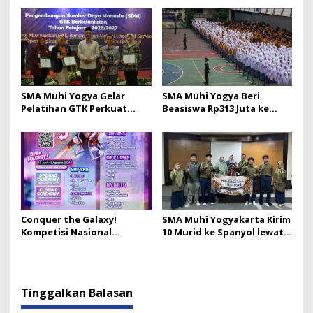
SMA Muhi Yogya Gelar
SMA Muhi Yogya Beri
Pelatihan GTK Perkuat
Beasiswa Rp313 Juta ke
Budaya Layanan Prima
Murid Baru
Conquer the Galaxy!
SMA Muhi Yogyakarta Kirim
Kompetisi Nasional
10 Murid ke Spanyol lewat
MONACO #11 SMA Muhi
Cultural Field Trip
Yogya Buka Pendaftaran
hingga 3 Agustus
Tinggalkan Balasan