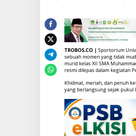
s
t
a
s
i
S
e
k
o
TROBOS.CO |
Sportorium Univ
l
sebuah momen yang tidak mudah
a
murid kelas XII SMA Muhammad
h
resmi dilepas dalam kegiatan P
U
n
g
Khidmat, meriah, dan penuh ke
g
yang berlangsung sejak pukul 0
u
l
a
n