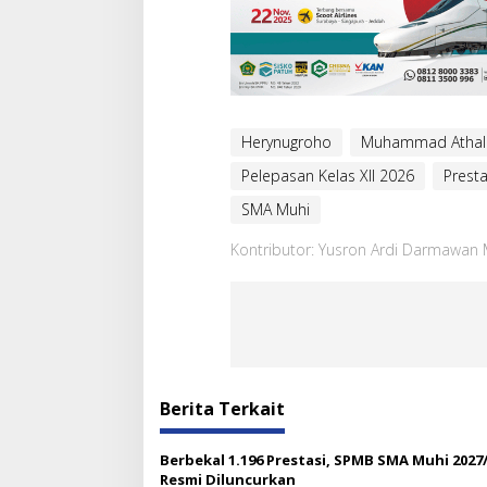
Herynugroho
Muhammad Athall
Pelepasan Kelas XII 2026
Presta
SMA Muhi
Kontributor: Yusron Ardi Darmawan 
Berita Terkait
Berbekal 1.196 Prestasi, SPMB SMA Muhi 2027
Resmi Diluncurkan