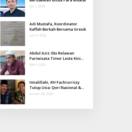
Juli 1, 2026
Adi Mustafa, Koordinator
Kaffah Berkah Bersama Gresik
Juni 9, 2026
Abdul Aziz: Eks Relawan
Pariwisata Timor Leste Kini
Takmir Kalisat
Mei 4, 2026
Innalillahi, KH Fachrurrozy
Tutup Usia: Qori Nasional &
Mantan Kadis Kemenag yang
Januari 26, 2026
Penuh Teladan