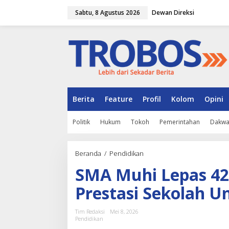
L
Sabtu, 8 Agustus 2026
Dewan Direksi
e
w
a
t
i
k
e
k
o
n
Berita
Feature
Profil
Kolom
Opini
t
e
Politik
Hukum
Tokoh
Pemerintahan
Dakw
n
Beranda
/
Pendidikan
S
M
SMA Muhi Lepas 421
A
M
Prestasi Sekolah U
u
h
i
Tim Redaksi
Mei 8, 2026
L
Pendidikan
e