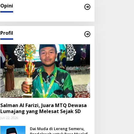
Opini
Profil
Salman Al Farizi, Juara MTQ Dewasa
Lumajang yang Melesat Sejak SD
Juli 22, 2026
Dai Muda di Lereng Semeru,
Berdakwah untuk Para Mualaf