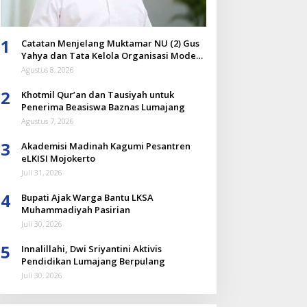
1
Catatan Menjelang Muktamar NU (2) Gus
Yahya dan Tata Kelola Organisasi Modern
yang Menyandera Dirinya
Agustus 8, 2026
2
Khotmil Qur’an dan Tausiyah untuk
Penerima Beasiswa Baznas Lumajang
Agustus 7, 2026
3
Akademisi Madinah Kagumi Pesantren
eLKISI Mojokerto
Juli 31, 2026
4
Bupati Ajak Warga Bantu LKSA
Muhammadiyah Pasirian
Juli 30, 2026
5
Innalillahi, Dwi Sriyantini Aktivis
Pendidikan Lumajang Berpulang
Juli 30, 2026