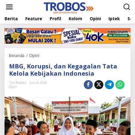
L
e
w
Berita
Feature
Profil
Kolom
Opini
Iptek
Sej
a
t
i
k
e
k
o
Beranda
/
Opini
M
n
B
t
MBG, Korupsi, dan Kegagalan Tata
G
e
,
Kelola Kebijakan Indonesia
n
K
o
Tim Redaksi
Juni 4, 2026
Opini
r
u
p
s
i
,
d
a
n