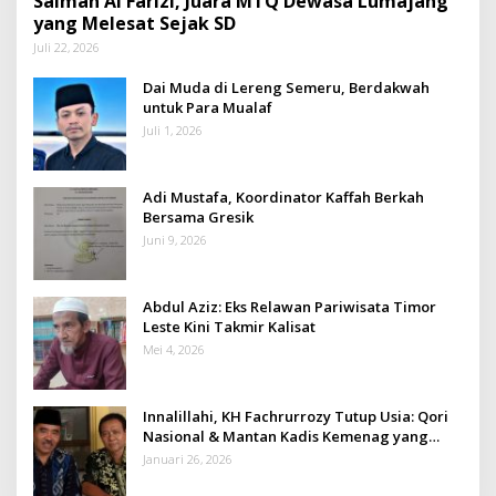
Salman Al Farizi, Juara MTQ Dewasa Lumajang
yang Melesat Sejak SD
Juli 22, 2026
Dai Muda di Lereng Semeru, Berdakwah
untuk Para Mualaf
Juli 1, 2026
Adi Mustafa, Koordinator Kaffah Berkah
Bersama Gresik
Juni 9, 2026
Abdul Aziz: Eks Relawan Pariwisata Timor
Leste Kini Takmir Kalisat
Mei 4, 2026
Innalillahi, KH Fachrurrozy Tutup Usia: Qori
Nasional & Mantan Kadis Kemenag yang
Penuh Teladan
Januari 26, 2026