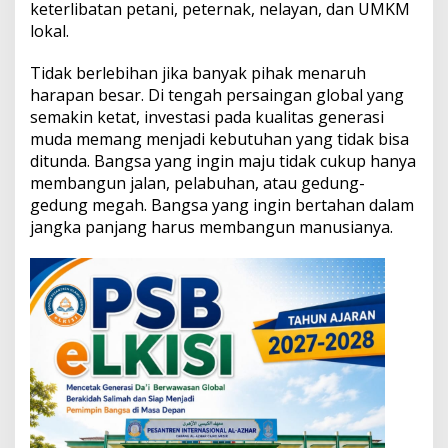
keterlibatan petani, peternak, nelayan, dan UMKM
k
a
lokal.
n
I
Tidak berlebihan jika banyak pihak menaruh
n
harapan besar. Di tengah persaingan global yang
d
semakin ketat, investasi pada kualitas generasi
o
n
muda memang menjadi kebutuhan yang tidak bisa
e
ditunda. Bangsa yang ingin maju tidak cukup hanya
s
membangun jalan, pelabuhan, atau gedung-
i
gedung megah. Bangsa yang ingin bertahan dalam
a
jangka panjang harus membangun manusianya.