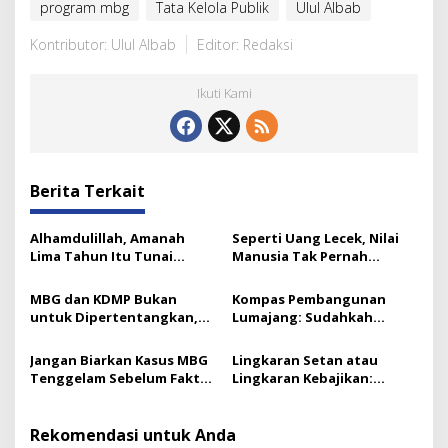
program mbg
Tata Kelola Publik
Ulul Albab
Kontributor: Ulul Albab
Editor: Redaksi
Ikuti Kami
Berita Terkait
Alhamdulillah, Amanah
Seperti Uang Lecek, Nilai
Lima Tahun Itu Tunai
Manusia Tak Pernah
Catatan Akhir Ketua ICMI
Berkurang: Ini Kuncinya
Jatim
MBG dan KDMP Bukan
Kompas Pembangunan
untuk Dipertentangkan,
Lumajang: Sudahkah
Ini Substansinya
Bergerak ke Arah Benar?
Jangan Biarkan Kasus MBG
Lingkaran Setan atau
Tenggelam Sebelum Fakta
Lingkaran Kebajikan:
Terungkap
Bangsa Kita Pilih yang
Mana?
Rekomendasi untuk Anda