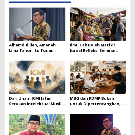
Alhamdulillah, Amanah
Ilmu Tak Boleh Mati di
Lima Tahun Itu Tunai
Jurnal Refleksi Seminar
Catatan Akhir Ketua ICMI
Nasional ICMI Jatim
Jatim
Dari Unair, ICMI Jatim
MBG dan KDMP Bukan
Serukan Intelektual Muslim
untuk Dipertentangkan,
Jadi Suluh di Tengah
Ini Substansinya
Polarisasi Bangsa