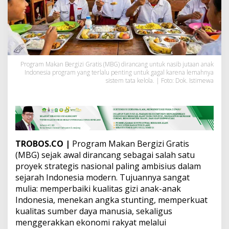
K
e
g
a
g
a
l
Program Makan Bergizi Gratis (MBG) dirancang untuk nasib jutaan anak
a
Indonesia program yang terlalu penting untuk gagal karena lemahnya
n
sistem tata kelola. | Foto: Dok. Istimewa
T
a
t
a
K
e
l
TROBOS.CO |
Program Makan Bergizi Gratis
o
(MBG) sejak awal dirancang sebagai salah satu
l
proyek strategis nasional paling ambisius dalam
a
sejarah Indonesia modern. Tujuannya sangat
K
e
mulia: memperbaiki kualitas gizi anak-anak
b
Indonesia, menekan angka stunting, memperkuat
i
kualitas sumber daya manusia, sekaligus
j
menggerakkan ekonomi rakyat melalui
a