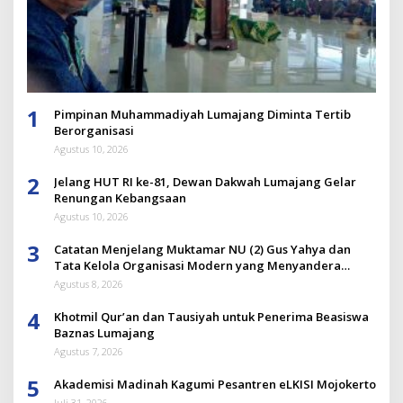
1
Pimpinan Muhammadiyah Lumajang Diminta Tertib
Berorganisasi
Agustus 10, 2026
2
Jelang HUT RI ke-81, Dewan Dakwah Lumajang Gelar
Renungan Kebangsaan
Agustus 10, 2026
3
Catatan Menjelang Muktamar NU (2) Gus Yahya dan
Tata Kelola Organisasi Modern yang Menyandera
Dirinya
Agustus 8, 2026
4
Khotmil Qur’an dan Tausiyah untuk Penerima Beasiswa
Baznas Lumajang
Agustus 7, 2026
5
Akademisi Madinah Kagumi Pesantren eLKISI Mojokerto
Juli 31, 2026