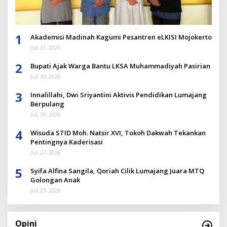
1
Akademisi Madinah Kagumi Pesantren eLKISI Mojokerto
Juli 31, 2026
2
Bupati Ajak Warga Bantu LKSA Muhammadiyah Pasirian
Juli 30, 2026
3
Innalillahi, Dwi Sriyantini Aktivis Pendidikan Lumajang
Berpulang
Juli 30, 2026
4
Wisuda STID Moh. Natsir XVI, Tokoh Dakwah Tekankan
Pentingnya Kaderisasi
Juli 27, 2026
5
Syifa Alfina Sangila, Qoriah Cilik Lumajang Juara MTQ
Golongan Anak
Juli 23, 2026
Opini