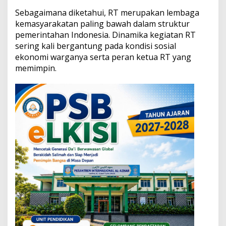
b
Sebagaimana diketahui, RT merupakan lembaga
i
l
kemasyarakatan paling bawah dalam struktur
H
pemerintahan Indonesia. Dinamika kegiatan RT
e
sering kali bergantung pada kondisi sosial
a
ekonomi warganya serta peran ketua RT yang
l
memimpin.
i
n
g
d
i
K
a
l
i
P
i
n
u
s
a
n
P
o