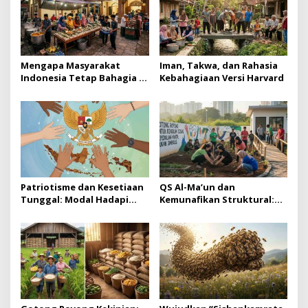
Mengapa Masyarakat
Iman, Takwa, dan Rahasia
Indonesia Tetap Bahagia di
Kebahagiaan Versi Harvard
Tengah Resesi Dunia?
Patriotisme dan Kesetiaan
QS Al-Ma’un dan
Tunggal: Modal Hadapi
Kemunafikan Struktural:
Oligarki
Kritik atas Kesalehan
Simbolik yang Abai
Keadilan