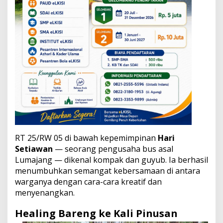
n
c
o
k
u
s
u
m
o
RT 25/RW 05 di bawah kepemimpinan
Hari
Setiawan
— seorang pengusaha bus asal
Lumajang — dikenal kompak dan guyub. Ia berhasil
menumbuhkan semangat kebersamaan di antara
warganya dengan cara-cara kreatif dan
menyenangkan.
Healing Bareng ke Kali Pinusan