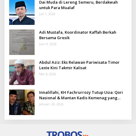
Dai Muda di Lereng Semeru, Berdakwah
untuk Para Mualaf
Juli 1, 2026
Adi Mustafa, Koordinator Kaffah Berkah
Bersama Gresik
Juni 9, 2026
Abdul Aziz: Eks Relawan Pariwisata Timor
Leste Kini Takmir Kalisat
Mei 4, 2026
Innalillahi, KH Fachrurrozy Tutup Usia: Qori
Nasional & Mantan Kadis Kemenag yang
Penuh Teladan
Januari 26, 2026