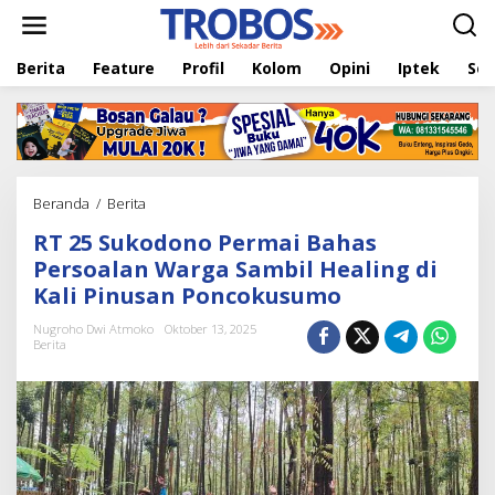
L
e
w
Berita
Feature
Profil
Kolom
Opini
Iptek
Sej
a
t
i
k
e
k
o
Beranda
/
Berita
R
n
T
t
RT 25 Sukodono Permai Bahas
2
e
5
Persoalan Warga Sambil Healing di
n
S
Kali Pinusan Poncokusumo
u
k
Nugroho Dwi Atmoko
Oktober 13, 2025
o
Berita
d
o
n
o
P
e
r