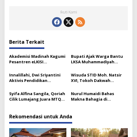
Ikuti Kami
Berita Terkait
Akademisi Madinah Kagumi
Bupati Ajak Warga Bantu
Pesantren eLKISI
LKSA Muhammadiyah
Mojokerto
Pasirian
Innalillahi, Dwi Sriyantini
Wisuda STID Moh. Natsir
Aktivis Pendidikan
XVI, Tokoh Dakwah
Lumajang Berpulang
Tekankan Pentingnya
Kaderisasi
Syifa Alfina Sangila, Qoriah
Nurul Humaidi Bahas
Cilik Lumajang Juara MTQ
Makna Bahagia di
Golongan Anak
Pengajian Ahad Pagi
Yosowilangun
Rekomendasi untuk Anda