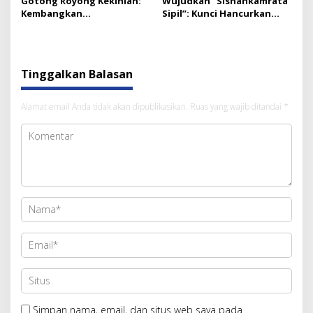
Gotong Royong Kekinian:
Wujudkan “Sishankamrata
Kembangkan
Sipil”: Kunci Hancurkan
Sishankamrata Sipil untuk
Korupsi Ada di Gotong
Ketahanan Nasional
Royong Lintas Sektor
Tinggalkan Balasan
Alamat email Anda tidak akan dipublikasikan.
Ruas yang wajib ditandai
*
Simpan nama, email, dan situs web saya pada