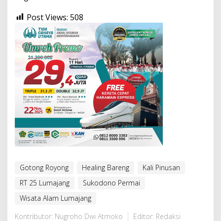
Post Views:
508
Gotong Royong
Healing Bareng
Kali Pinusan
RT 25 Lumajang
Sukodono Permai
Wisata Alam Lumajang
Kontributor: Nugroho Dwi Atmoko
Editor: Redaksi