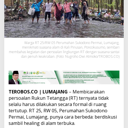
m
a
i
B
a
h
a
s
P
Warga RT 25/RW 05 Perumahan Sukodono Permai, Lumajang,
menikmati suasana alam di Kali Pinusan, Poncokusumo, sembari
e
membahas kegiatan dan persoalan lingkungan RT dengan suasana santai
r
dan penuh keakraban. (Foto: Nugroho Dwi Atmoko/TROBOS.CO)
s
o
a
l
a
n
W
TEROBOS.CO | LUMAJANG
– Membicarakan
a
persoalan Rukun Tetangga (RT) ternyata tidak
r
selalu harus dilakukan secara formal di ruang
g
a
tertutup. RT 25, RW 05, Perumahan Sukodono
S
Permai, Lumajang, punya cara berbeda: berdiskusi
a
sambil healing di alam terbuka.
m