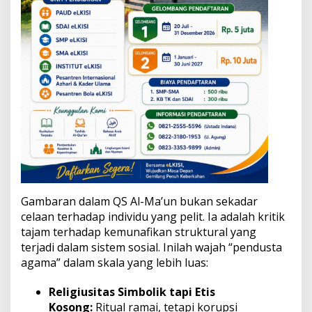
g
A
b
a
i
K
e
a
d
i
l
a
n
Gambaran dalam QS Al-Ma’un bukan sekadar
celaan terhadap individu yang pelit. Ia adalah kritik
tajam terhadap kemunafikan struktural yang
terjadi dalam sistem sosial. Inilah wajah “pendusta
agama” dalam skala yang lebih luas:
Religiusitas Simbolik tapi Etis
Kosong:
Ritual ramai, tetapi korupsi