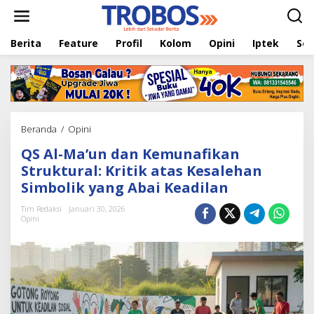
L
e
w
Berita
Feature
Profil
Kolom
Opini
Iptek
Sej
a
t
i
k
e
k
o
Beranda
/
Opini
Q
n
S
t
QS Al-Ma’un dan Kemunafikan
A
e
l
Struktural: Kritik atas Kesalehan
n
-
Simbolik yang Abai Keadilan
M
a
Tim Redaksi
Januari 30, 2026
’
Opini
u
n
d
a
n
K
e