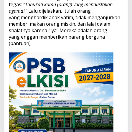
k
tegas:
“Tahukah kamu (orang) yang mendustakan
a
agama?”
Lalu dijelaskan, itulah orang
t
yang menghardik anak yatim, tidak menganjurkan
a
memberi makan orang miskin, dan lalai dalam
s
K
shalatnya karena riya’. Mereka adalah orang
e
yang enggan memberikan barang berguna
s
(bantuan).
a
l
e
h
a
n
S
i
m
b
o
l
i
k
y
a
n