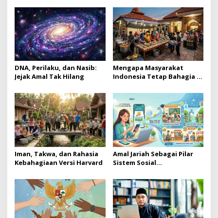
DNA, Perilaku, dan Nasib:
Mengapa Masyarakat
Jejak Amal Tak Hilang
Indonesia Tetap Bahagia di
Tengah Resesi Dunia?
Iman, Takwa, dan Rahasia
Amal Jariah Sebagai Pilar
Kebahagiaan Versi Harvard
Sistem Sosial
Berkelanjutan