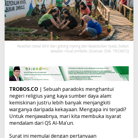
m
u
n
a
f
i
k
a
n
Keadilan sosial lahir dari gotong royong dan kepedulian nyata, bukan
sekadar ritual simbolis. (Ilustrasi: Dok. TROBOS)
S
t
r
u
k
t
u
TROBOS.CO
| Sebuah paradoks menghantui
r
negeri religius yang kaya sumber daya alam:
a
l
kemiskinan justru lebih banyak menjangkiti
:
warganya daripada kekayaan. Mengapa ini terjadi?
K
Untuk menjawabnya, mari kita membuka isyarat
r
mendalam dari QS Al-Ma’un.
i
t
i
Surat ini memulai dengan pertanyaan