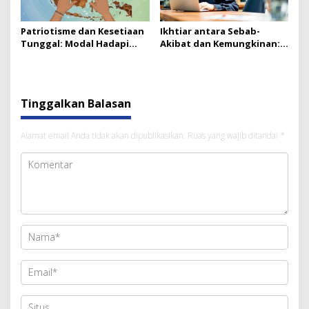
Patriotisme dan Kesetiaan
Ikhtiar antara Sebab-
Tunggal: Modal Hadapi
Akibat dan Kemungkinan:
Oligarki
Mengurai Konsep Usaha &
Takdir
Tinggalkan Balasan
Alamat email Anda tidak akan dipublikasikan.
Ruas yang wajib ditandai
*