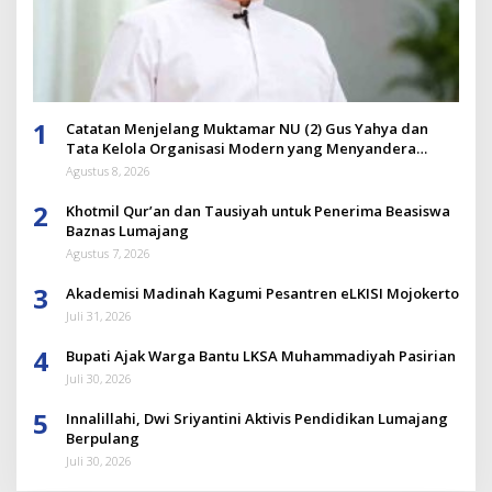
1
Catatan Menjelang Muktamar NU (2) Gus Yahya dan
Tata Kelola Organisasi Modern yang Menyandera
Dirinya
Agustus 8, 2026
2
Khotmil Qur’an dan Tausiyah untuk Penerima Beasiswa
Baznas Lumajang
Agustus 7, 2026
3
Akademisi Madinah Kagumi Pesantren eLKISI Mojokerto
Juli 31, 2026
4
Bupati Ajak Warga Bantu LKSA Muhammadiyah Pasirian
Juli 30, 2026
5
Innalillahi, Dwi Sriyantini Aktivis Pendidikan Lumajang
Berpulang
Juli 30, 2026