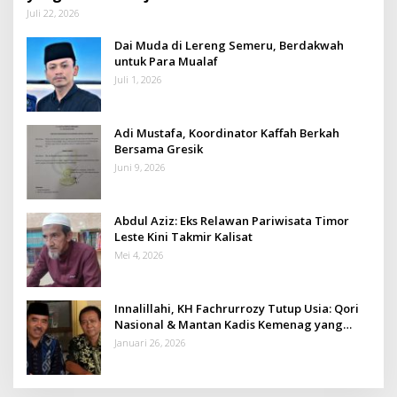
Juli 22, 2026
Dai Muda di Lereng Semeru, Berdakwah
untuk Para Mualaf
Juli 1, 2026
Adi Mustafa, Koordinator Kaffah Berkah
Bersama Gresik
Juni 9, 2026
Abdul Aziz: Eks Relawan Pariwisata Timor
Leste Kini Takmir Kalisat
Mei 4, 2026
Innalillahi, KH Fachrurrozy Tutup Usia: Qori
Nasional & Mantan Kadis Kemenag yang
Penuh Teladan
Januari 26, 2026