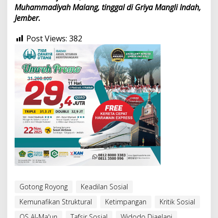
Muhammadiyah Malang, tinggal di Griya Mangli Indah,
Jember.
Post Views:
382
Gotong Royong
Keadilan Sosial
Kemunafikan Struktural
Ketimpangan
Kritik Sosial
QS Al-Ma'un
Tafsir Sosial
Widodo Djaelani