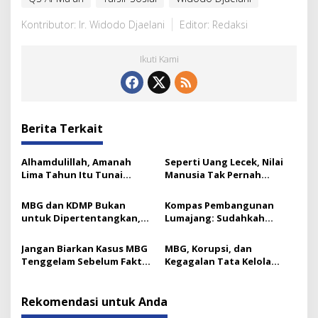
Kontributor: Ir. Widodo Djaelani
Editor: Redaksi
Ikuti Kami
Berita Terkait
Alhamdulillah, Amanah
Seperti Uang Lecek, Nilai
Lima Tahun Itu Tunai
Manusia Tak Pernah
Catatan Akhir Ketua ICMI
Berkurang: Ini Kuncinya
Jatim
MBG dan KDMP Bukan
Kompas Pembangunan
untuk Dipertentangkan,
Lumajang: Sudahkah
Ini Substansinya
Bergerak ke Arah Benar?
Jangan Biarkan Kasus MBG
MBG, Korupsi, dan
Tenggelam Sebelum Fakta
Kegagalan Tata Kelola
Terungkap
Kebijakan Indonesia
Rekomendasi untuk Anda