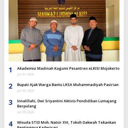
1
Akademisi Madinah Kagumi Pesantren eLKISI Mojokerto
Juli 31, 2026
2
Bupati Ajak Warga Bantu LKSA Muhammadiyah Pasirian
Juli 30, 2026
3
Innalillahi, Dwi Sriyantini Aktivis Pendidikan Lumajang
Berpulang
Juli 30, 2026
4
Wisuda STID Moh. Natsir XVI, Tokoh Dakwah Tekankan
Pentingnya Kaderisasi