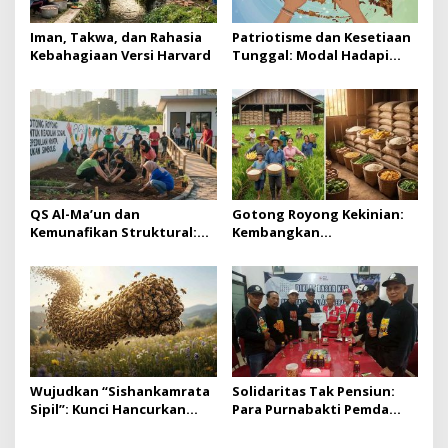
Iman, Takwa, dan Rahasia
Patriotisme dan Kesetiaan
Kebahagiaan Versi Harvard
Tunggal: Modal Hadapi
Oligarki
QS Al-Ma’un dan
Gotong Royong Kekinian:
Kemunafikan Struktural:
Kembangkan
Kritik atas Kesalehan
Sishankamrata Sipil untuk
Simbolik yang Abai
Ketahanan Nasional
Keadilan
Wujudkan “Sishankamrata
Solidaritas Tak Pensiun:
Sipil”: Kunci Hancurkan
Para Purnabakti Pemda
Korupsi Ada di Gotong
Lumajang Peduli Korban
Royong Lintas Sektor
Erupsi Semeru