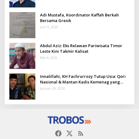
Adi Mustafa, Koordinator Kaffah Berkah
Bersama Gresik
Juni 9, 2026
Abdul Aziz: Eks Relawan Pariwisata Timor
Leste Kini Takmir Kalisat
Mei 4, 2026
Innalillahi, KH Fachrurrozy Tutup Usia: Qori
Nasional & Mantan Kadis Kemenag yang
Penuh Teladan
Januari 26, 2026