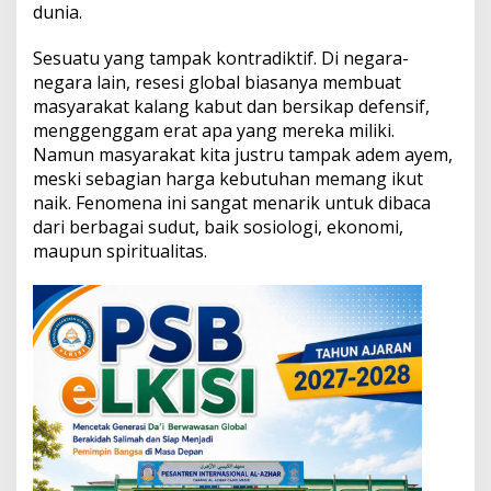
T
dunia.
e
n
Sesuatu yang tampak kontradiktif. Di negara-
g
negara lain, resesi global biasanya membuat
a
masyarakat kalang kabut dan bersikap defensif,
h
R
menggenggam erat apa yang mereka miliki.
e
Namun masyarakat kita justru tampak adem ayem,
s
meski sebagian harga kebutuhan memang ikut
e
naik. Fenomena ini sangat menarik untuk dibaca
s
dari berbagai sudut, baik sosiologi, ekonomi,
i
D
maupun spiritualitas.
u
n
i
a
?