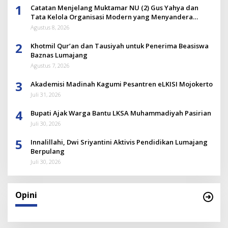
1
Catatan Menjelang Muktamar NU (2) Gus Yahya dan
Tata Kelola Organisasi Modern yang Menyandera
Dirinya
Agustus 8, 2026
2
Khotmil Qur’an dan Tausiyah untuk Penerima Beasiswa
Baznas Lumajang
Agustus 7, 2026
3
Akademisi Madinah Kagumi Pesantren eLKISI Mojokerto
Juli 31, 2026
4
Bupati Ajak Warga Bantu LKSA Muhammadiyah Pasirian
Juli 30, 2026
5
Innalillahi, Dwi Sriyantini Aktivis Pendidikan Lumajang
Berpulang
Juli 30, 2026
Opini