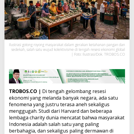
a
t
I
n
d
o
n
e
s
Ilustrasi gotong royong masyarakat dalam gerakan ketahanan pangan dan
sedekah, salah satu wujud kolektivisme di tengah resesi ekonomi global
i
| Foto: Ilustrasi/Dok. TROBOS.CO
a
T
e
t
a
p
B
TROBOS.CO |
Di tengah gelombang resesi
a
ekonomi yang melanda banyak negara, ada satu
h
fenomena yang justru terasa aneh sekaligus
a
g
menggugah. Studi dari Harvard dan beberapa
i
lembaga charity dunia mencatat bahwa masyarakat
a
Indonesia adalah salah satu yang paling
d
berbahagia, dan sekaligus paling dermawan di
i