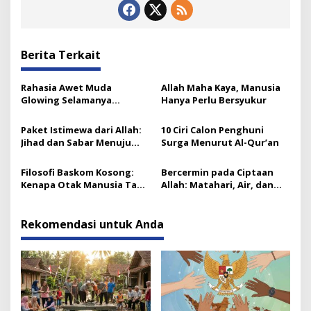
Berita Terkait
Rahasia Awet Muda
Allah Maha Kaya, Manusia
Glowing Selamanya
Hanya Perlu Bersyukur
Menurut Islam
Paket Istimewa dari Allah:
10 Ciri Calon Penghuni
Jihad dan Sabar Menuju
Surga Menurut Al-Qur’an
Kebahagiaan Sejati
Filosofi Baskom Kosong:
Bercermin pada Ciptaan
Kenapa Otak Manusia Tak
Allah: Matahari, Air, dan
Pernah Penuh Ilmu
Pohon yang Ikhlas
Rekomendasi untuk Anda