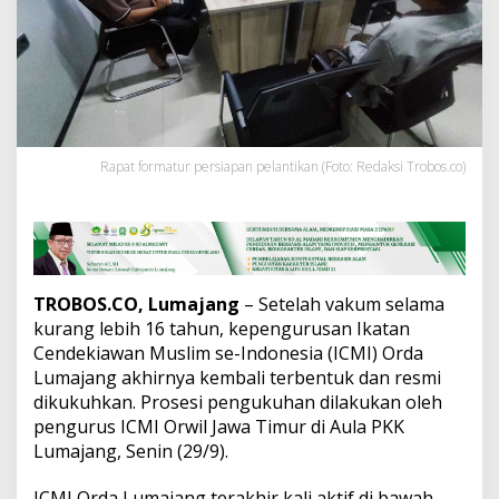
a
k
u
m
,
P
e
n
g
Rapat formatur persiapan pelantikan (Foto: Redaksi Trobos.co)
u
r
u
s
I
C
TROBOS.CO, Lumajang
– Setelah vakum selama
M
kurang lebih 16 tahun, kepengurusan Ikatan
I
O
Cendekiawan Muslim se-Indonesia (ICMI) Orda
r
Lumajang akhirnya kembali terbentuk dan resmi
d
dikukuhkan. Prosesi pengukuhan dilakukan oleh
a
pengurus ICMI Orwil Jawa Timur di Aula PKK
L
u
Lumajang, Senin (29/9).
m
a
ICMI Orda Lumajang terakhir kali aktif di bawah