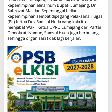
j
kepemimpinan almarhum Bupati Lumajang, Dr.
a
Sahrozat Masdar. Sepeninggal beliau,
n
g
kepemimpinan sempat dipegang Pelaksana Tugas
R
(Plt) Ketua Drs. Samsul Huda yang kala itu
e
menjabat Wakil Ketua DPRD Lumajang dari Partai
s
Demokrat. Namun, Samsul Huda juga berpulang,
m
sehingga organisasi tidak lagi berjalan.
i
D
i
k
u
k
u
h
k
a
n