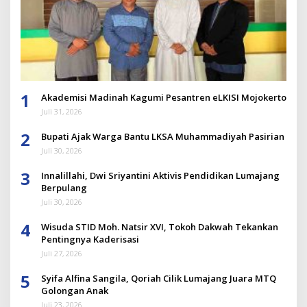
1
Akademisi Madinah Kagumi Pesantren eLKISI Mojokerto
Juli 31, 2026
2
Bupati Ajak Warga Bantu LKSA Muhammadiyah Pasirian
Juli 30, 2026
3
Innalillahi, Dwi Sriyantini Aktivis Pendidikan Lumajang
Berpulang
Juli 30, 2026
4
Wisuda STID Moh. Natsir XVI, Tokoh Dakwah Tekankan
Pentingnya Kaderisasi
Juli 27, 2026
5
Syifa Alfina Sangila, Qoriah Cilik Lumajang Juara MTQ
Golongan Anak
Juli 23, 2026