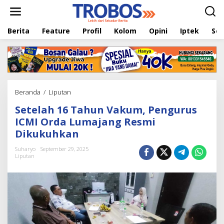
L
e
w
Berita
Feature
Profil
Kolom
Opini
Iptek
Sej
a
t
i
k
e
k
o
Beranda
/
Liputan
S
n
e
t
Setelah 16 Tahun Vakum, Pengurus
t
e
e
ICMI Orda Lumajang Resmi
n
l
Dikukuhkan
a
h
Suharyo
September 29, 2025
1
Liputan
6
T
a
h
u
n
V