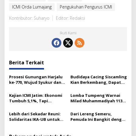
ICMI Orda Lumajang
Pengukuhan Pengurus ICMI
Kontributor: Suharyo
Editor: Redaksi
Ikuti Kami
Berita Terkait
Prosesi Gunungan Harjalu
Budidaya Cacing Siscamling
ke-770, Wujud Syukur dan
Kian Berkembang, Dapat
Kemeriahan Budaya di
Dukungan Lintas Sektor di
Pendopo Arya Wiraraja
Lumajang
Kajian ICMI Jatim: Ekonomi
Lomba Tumpeng Warnai
Tumbuh 5,1%, Tapi
Milad Muhammadiyah 113,
Kemiskinan Masih Jadi PR
Ini Pemenangnya
Besar
Lebih dari Sekadar Reuni:
Dari Lereng Semeru,
Solidaritas IKA-UB untuk
Pemuda Ini Bangkit dengan
Penyintas Erupsi Semeru
Budidaya Cacing Bantuan
Lazismu