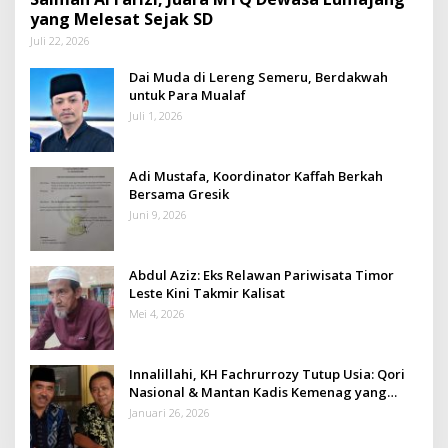
yang Melesat Sejak SD
Juli 22, 2026
Dai Muda di Lereng Semeru, Berdakwah
untuk Para Mualaf
Juli 1, 2026
Adi Mustafa, Koordinator Kaffah Berkah
Bersama Gresik
Juni 9, 2026
Abdul Aziz: Eks Relawan Pariwisata Timor
Leste Kini Takmir Kalisat
Mei 4, 2026
Innalillahi, KH Fachrurrozy Tutup Usia: Qori
Nasional & Mantan Kadis Kemenag yang
Penuh Teladan
Januari 26, 2026