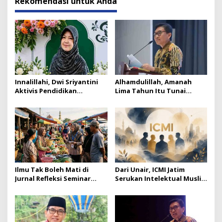
Rekomendasi untuk Anda
Innalillahi, Dwi Sriyantini
Alhamdulillah, Amanah
Aktivis Pendidikan
Lima Tahun Itu Tunai
Lumajang Berpulang
Catatan Akhir Ketua ICMI
Jatim
Ilmu Tak Boleh Mati di
Dari Unair, ICMI Jatim
Jurnal Refleksi Seminar
Serukan Intelektual Muslim
Nasional ICMI Jatim
Jadi Suluh di Tengah
Polarisasi Bangsa