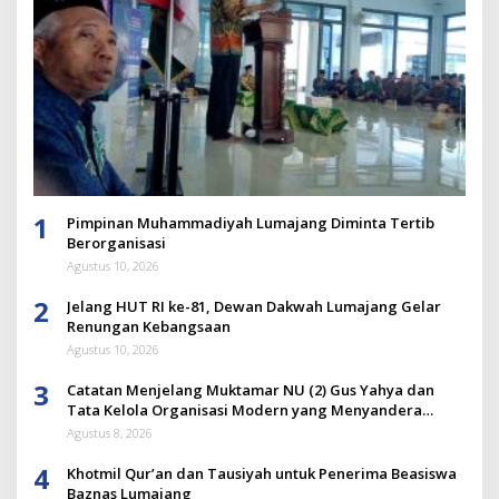
1
Pimpinan Muhammadiyah Lumajang Diminta Tertib
Berorganisasi
Agustus 10, 2026
2
Jelang HUT RI ke-81, Dewan Dakwah Lumajang Gelar
Renungan Kebangsaan
Agustus 10, 2026
3
Catatan Menjelang Muktamar NU (2) Gus Yahya dan
Tata Kelola Organisasi Modern yang Menyandera
Dirinya
Agustus 8, 2026
4
Khotmil Qur’an dan Tausiyah untuk Penerima Beasiswa
Baznas Lumajang