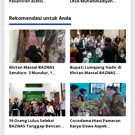
Pesantren eLKISI
LKSA Muhammadiyah
Mojokerto
Pasirian
Rekomendasi untuk Anda
Khitan Massal BAZNAS
Bupati Lumajang Hadir di
Senduro: 3 Mundur, 1
Khitan Massal BAZNAS:
Pingsan karena Sayang
Seperti Digigit Semut Kecil
10 Orang Lulus Seleksi
Cocodama Hiasi Pameran
BAZNAS Tanggap Bencana
Karya Siswa Aspek
Lumajang, Siap Dilantik
Lingkungan SMAN 1 Kunir