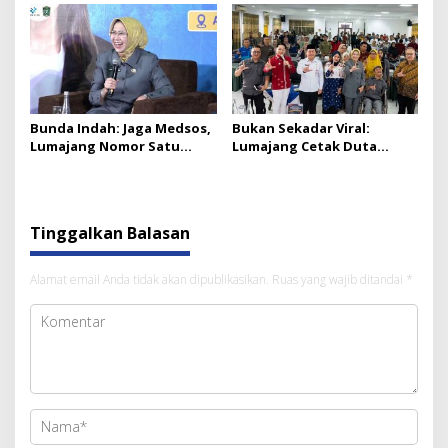
Bunda Indah: Jaga Medsos,
Bukan Sekadar Viral:
Lumajang Nomor Satu
Lumajang Cetak Duta
Wisatawan Asing Jatim
Digital Desa Lawan Hoaks
Tinggalkan Balasan
Alamat email Anda tidak akan dipublikasikan.
Ruas yang wajib ditandai
*