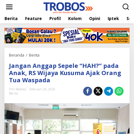
L
e
w
Berita
Feature
Profil
Kolom
Opini
Iptek
Sej
a
t
i
k
e
k
o
Beranda
/
Berita
J
n
a
t
Jangan Anggap Sepele “HAH?” pada
n
e
g
Anak, RS Wijaya Kusuma Ajak Orang
n
a
Tua Waspada
n
A
Tim Redaksi
Februari 26, 2026
n
Berita
g
g
a
p
S
e
p