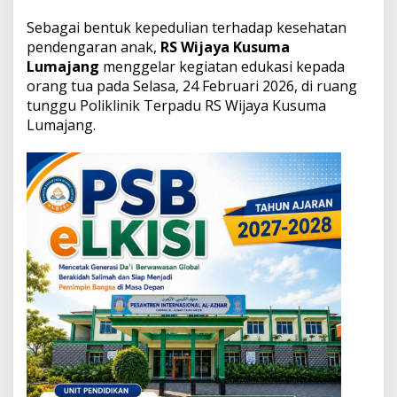
a
K
Sebagai bentuk kepedulian terhadap kesehatan
u
pendengaran anak,
RS Wijaya Kusuma
s
Lumajang
menggelar kegiatan edukasi kepada
u
orang tua pada Selasa, 24 Februari 2026, di ruang
m
a
tunggu Poliklinik Terpadu RS Wijaya Kusuma
A
Lumajang.
j
a
k
O
r
a
n
g
T
u
a
W
a
s
p
a
d