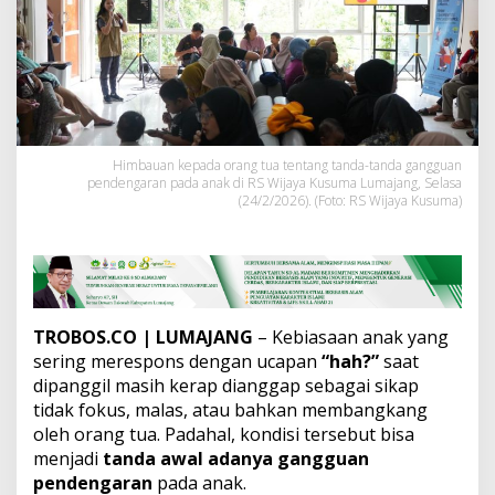
e
l
e
"
H
A
H
?
"
Himbauan kepada orang tua tentang tanda-tanda gangguan
pendengaran pada anak di RS Wijaya Kusuma Lumajang, Selasa
p
(24/2/2026). (Foto: RS Wijaya Kusuma)
a
d
a
A
n
a
k
TROBOS.CO
| LUMAJANG
– Kebiasaan anak yang
,
sering merespons dengan ucapan
“hah?”
saat
R
dipanggil masih kerap dianggap sebagai sikap
S
W
tidak fokus, malas, atau bahkan membangkang
i
oleh orang tua. Padahal, kondisi tersebut bisa
j
menjadi
tanda awal adanya gangguan
a
pendengaran
pada anak.
y