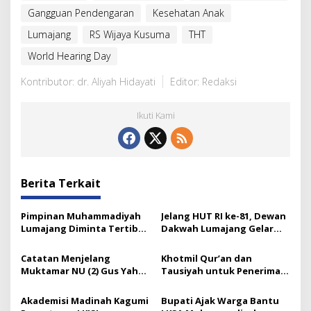
Gangguan Pendengaran
Kesehatan Anak
Lumajang
RS Wijaya Kusuma
THT
World Hearing Day
Kontributor: dr. Aliyah Hidayati
Editor: Redaksi
Ikuti Kami
Berita Terkait
Pimpinan Muhammadiyah
Jelang HUT RI ke-81, Dewan
Lumajang Diminta Tertib
Dakwah Lumajang Gelar
Berorganisasi
Renungan Kebangsaan
Catatan Menjelang
Khotmil Qur’an dan
Muktamar NU (2) Gus Yahya
Tausiyah untuk Penerima
dan Tata Kelola Organisasi
Beasiswa Baznas Lumajang
Modern yang Menyandera
Akademisi Madinah Kagumi
Bupati Ajak Warga Bantu
Dirinya