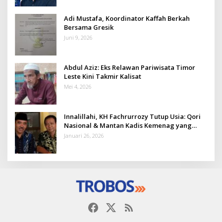
Adi Mustafa, Koordinator Kaffah Berkah
Bersama Gresik
Juni 9, 2026
Abdul Aziz: Eks Relawan Pariwisata Timor
Leste Kini Takmir Kalisat
Mei 4, 2026
Innalillahi, KH Fachrurrozy Tutup Usia: Qori
Nasional & Mantan Kadis Kemenag yang
Penuh Teladan
Januari 26, 2026