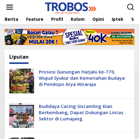
L
e
w
Berita
Feature
Profil
Kolom
Opini
Iptek
Sej
a
t
i
k
e
k
o
Liputan
n
t
e
Prosesi Gunungan Harjalu ke-770,
n
Wujud Syukur dan Kemeriahan Budaya
di Pendopo Arya Wiraraja
Budidaya Cacing Siscamling Kian
Berkembang, Dapat Dukungan Lintas
Sektor di Lumajang