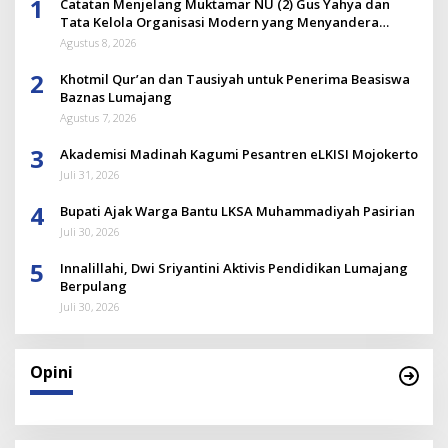
1
Catatan Menjelang Muktamar NU (2) Gus Yahya dan
Tata Kelola Organisasi Modern yang Menyandera
Dirinya
Agustus 8, 2026
2
Khotmil Qur’an dan Tausiyah untuk Penerima Beasiswa
Baznas Lumajang
Agustus 7, 2026
3
Akademisi Madinah Kagumi Pesantren eLKISI Mojokerto
Juli 31, 2026
4
Bupati Ajak Warga Bantu LKSA Muhammadiyah Pasirian
Juli 30, 2026
5
Innalillahi, Dwi Sriyantini Aktivis Pendidikan Lumajang
Berpulang
Juli 30, 2026
Opini