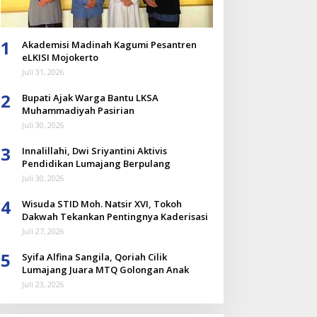
1
Akademisi Madinah Kagumi Pesantren
eLKISI Mojokerto
Juli 31, 2026
2
Bupati Ajak Warga Bantu LKSA
Muhammadiyah Pasirian
Juli 30, 2026
3
Innalillahi, Dwi Sriyantini Aktivis
Pendidikan Lumajang Berpulang
Juli 30, 2026
4
Wisuda STID Moh. Natsir XVI, Tokoh
Dakwah Tekankan Pentingnya Kaderisasi
Juli 27, 2026
5
Syifa Alfina Sangila, Qoriah Cilik
Lumajang Juara MTQ Golongan Anak
Juli 23, 2026