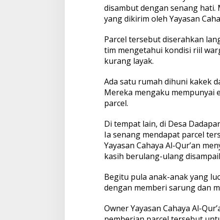
disambut dengan senang hati. M
yang dikirim oleh Yayasan Caha
Parcel tersebut diserahkan la
tim mengetahui kondisi riil w
kurang layak.
Ada satu rumah dihuni kakek d
Mereka mengaku mempunyai emp
parcel.
Di tempat lain, di Desa Dadapan
Ia senang mendapat parcel ters
Yayasan Cahaya Al-Qur’an men
kasih berulang-ulang disampai
Begitu pula anak-anak yang luc
dengan memberi sarung dan mu
Owner Yayasan Cahaya Al-Qur’an
pemberian parcel tersebut unt