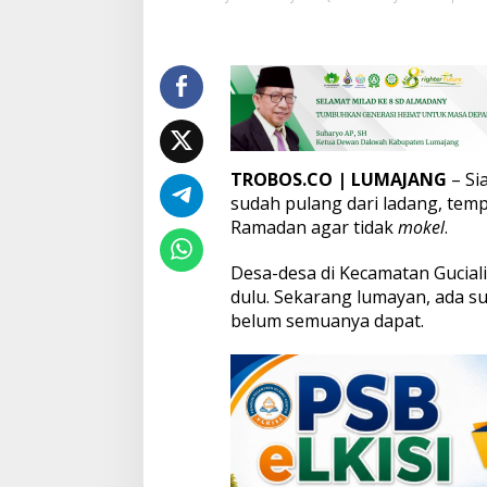
K
e
c
a
m
a
t
a
n
TROBOS.CO
| LUMAJANG
– Si
G
sudah pulang dari ladang, temp
u
Ramadan agar tidak
mokel
.
c
i
Desa-desa di Kecamatan Gucialit
a
l
dulu. Sekarang lumayan, ada su
i
belum semuanya dapat.
t