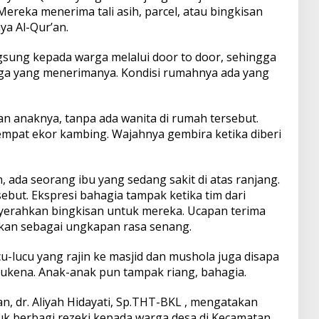
ereka menerima tali asih, parcel, atau bingkisan
ya Al-Qur’an.
ngsung kepada warga melalui door to door, sehingga
arga yang menerimanya. Kondisi rumahnya ada yang
an anaknya, tanpa ada wanita di rumah tersebut.
at ekor kambing. Wajahnya gembira ketika diberi
, ada seorang ibu yang sedang sakit di atas ranjang.
ebut. Ekspresi bahagia tampak ketika tim dari
yerahkan bingkisan untuk mereka. Ucapan terima
kan sebagai ungkapan rasa senang.
u-lucu yang rajin ke masjid dan mushola juga disapa
kena. Anak-anak pun tampak riang, bahagia.
, dr. Aliyah Hidayati, Sp.THT-BKL , mengatakan
uk berbagi rezeki kepada warga desa di Kecamatan