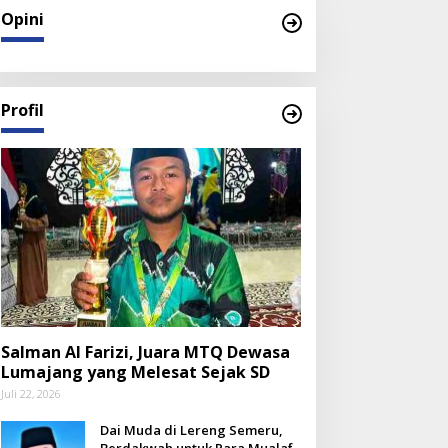
Opini
Profil
Salman Al Farizi, Juara MTQ Dewasa
Lumajang yang Melesat Sejak SD
Juli 22, 2026
Dai Muda di Lereng Semeru,
Berdakwah untuk Para Mualaf