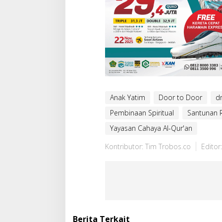
Anak Yatim
Door to Door
dr
Pembinaan Spiritual
Santunan
Yayasan Cahaya Al-Qur'an
Kontributor: Tim Trobos.co
Editor
Berita Terkait