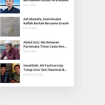
Juli 1, 2026
Adi Mustafa, Koordinator
Kaffah Berkah Bersama Gresik
Juni 9, 2026
Abdul Aziz: Eks Relawan
Pariwisata Timor Leste Kini
Takmir Kalisat
Mei 4, 2026
Innalillahi, KH Fachrurrozy
Tutup Usia: Qori Nasional &
Mantan Kadis Kemenag yang
Januari 26, 2026
Penuh Teladan