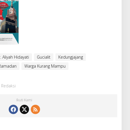
. Aliyah Hidayati
Gucialit
Kedungjajang
 Ramadan
Warga Kurang Mampu
: Redaksi
Ikuti Kami