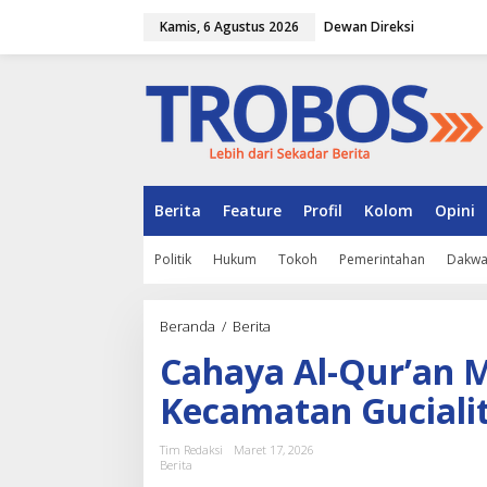
L
Kamis, 6 Agustus 2026
Dewan Direksi
e
w
a
t
i
k
e
k
o
n
Berita
Feature
Profil
Kolom
Opini
t
e
Politik
Hukum
Tokoh
Pemerintahan
Dakw
n
Beranda
/
Berita
C
a
Cahaya Al-Qur’an 
h
a
Kecamatan Guciali
y
a
A
Tim Redaksi
Maret 17, 2026
l
Berita
-