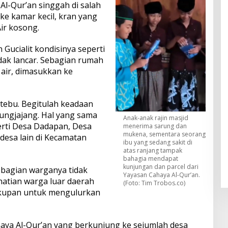
Al-Qur’an singgah di salah
ke kamar kecil, kran yang
Air kosong.
 Gucialit kondisinya seperti
idak lancar. Sebagian rumah
 air, dimasukkan ke
 tebu. Begitulah keadaan
ungjajang. Hal yang sama
Anak-anak rajin masjid
perti Desa Dadapan, Desa
menerima sarung dan
mukena, sementara seorang
esa lain di Kecamatan
ibu yang sedang sakit di
atas ranjang tampak
bahagia mendapat
kunjungan dan parcel dari
ebagian warganya tidak
Yayasan Cahaya Al-Qur’an.
hatian warga luar daerah
(Foto: Tim Trobos.co)
ukupan untuk mengulurkan
haya Al-Qur’an yang berkunjung ke sejumlah desa