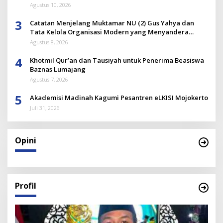
Agustus 10, 2026
3
Catatan Menjelang Muktamar NU (2) Gus Yahya dan
Tata Kelola Organisasi Modern yang Menyandera
Dirinya
Agustus 8, 2026
4
Khotmil Qur’an dan Tausiyah untuk Penerima Beasiswa
Baznas Lumajang
Agustus 7, 2026
5
Akademisi Madinah Kagumi Pesantren eLKISI Mojokerto
Juli 31, 2026
Opini
Profil