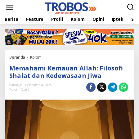
L
e
w
Berita
Feature
Profil
Kolom
Opini
Iptek
Sej
a
t
i
k
e
k
o
Beranda
/
Kolom
M
n
e
t
Memahami Kemauan Allah: Filosofi
m
e
a
Shalat dan Kedewasaan Jiwa
n
h
a
Suharyo
Desember 4, 2025
Kolom
,
Opini
m
i
K
e
m
a
u
a
n