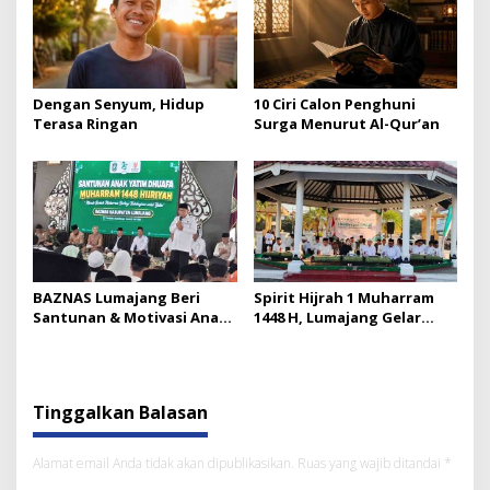
Dengan Senyum, Hidup
10 Ciri Calon Penghuni
Terasa Ringan
Surga Menurut Al-Qur’an
BAZNAS Lumajang Beri
Spirit Hijrah 1 Muharram
Santunan & Motivasi Anak
1448 H, Lumajang Gelar
Yatim
Ngaji Bareng Seribu
Peserta
Tinggalkan Balasan
Alamat email Anda tidak akan dipublikasikan.
Ruas yang wajib ditandai
*