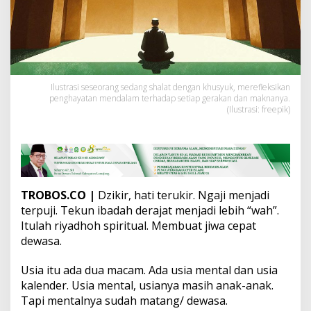
A
l
l
a
h
:
F
Ilustrasi seseorang sedang shalat dengan khusyuk, merefleksikan
i
penghayatan mendalam terhadap setiap gerakan dan maknanya.
l
(Ilustrasi: freepik)
o
s
o
f
i
S
h
TROBOS.CO
|
Dzikir, hati terukir. Ngaji menjadi
a
terpuji. Tekun ibadah derajat menjadi lebih “wah”.
l
Itulah riyadhoh spiritual. Membuat jiwa cepat
a
dewasa.
t
d
a
Usia itu ada dua macam. Ada usia mental dan usia
n
kalender. Usia mental, usianya masih anak-anak.
K
Tapi mentalnya sudah matang/ dewasa.
e