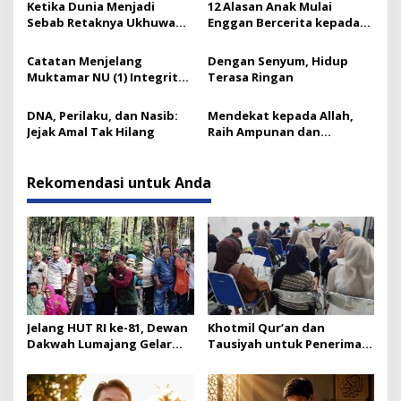
Ketika Dunia Menjadi
12 Alasan Anak Mulai
Sebab Retaknya Ukhuwah
Enggan Bercerita kepada
Islamiyah
Orang Tuanya
Catatan Menjelang
Dengan Senyum, Hidup
Muktamar NU (1) Integritas
Terasa Ringan
Prof Nuh dan Langkah Gus
Ipul
DNA, Perilaku, dan Nasib:
Mendekat kepada Allah,
Jejak Amal Tak Hilang
Raih Ampunan dan
Ketenangan
Rekomendasi untuk Anda
Jelang HUT RI ke-81, Dewan
Khotmil Qur’an dan
Dakwah Lumajang Gelar
Tausiyah untuk Penerima
Renungan Kebangsaan
Beasiswa Baznas Lumajang