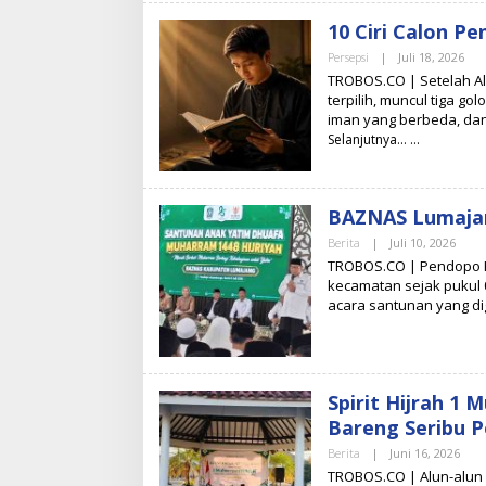
Y
O
10 Ciri Calon P
Persepsi
|
Juli 18, 2026
O
L
TROBOS.CO | Setelah A
E
terpilih, muncul tiga g
H
iman yang berbeda, da
T
I
Selanjutnya…
M
R
E
D
A
BAZNAS Lumajan
K
S
Berita
|
Juli 10, 2026
O
I
L
TROBOS.CO | Pendopo K
E
kecamatan sejak pukul 0
H
acara santunan yang di
T
I
M
R
E
D
A
Spirit Hijrah 1
K
Bareng Seribu P
S
I
Berita
|
Juni 16, 2026
O
L
TROBOS.CO | Alun-alun 
E