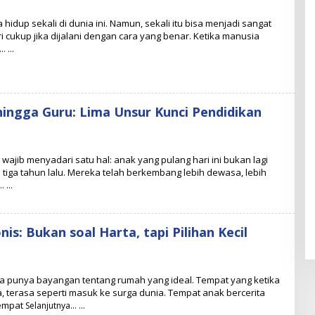
hidup sekali di dunia ini. Namun, sekali itu bisa menjadi sangat
ri cukup jika dijalani dengan cara yang benar. Ketika manusia
a…
hingga Guru: Lima Unsur Kunci Pendidikan
ajib menyadari satu hal: anak yang pulang hari ini bukan lagi
tiga tahun lalu. Mereka telah berkembang lebih dewasa, lebih
…
s: Bukan soal Harta, tapi Pilihan Kecil
 punya bayangan tentang rumah yang ideal. Tempat yang ketika
, terasa seperti masuk ke surga dunia. Tempat anak bercerita
Tempat
Selanjutnya…