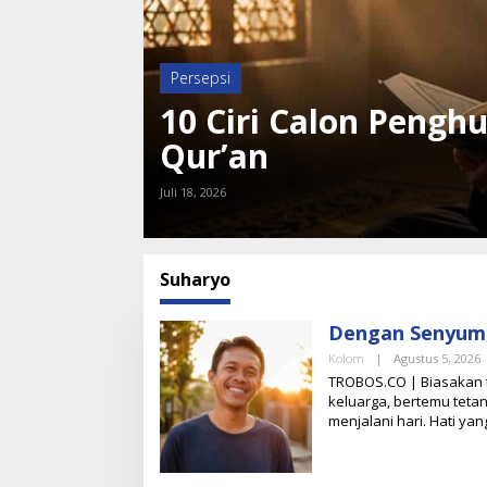
Persepsi
10 Ciri Calon Pengh
Qur’an
Juli 18, 2026
Suharyo
Dengan Senyum,
Kolom
|
Agustus 5, 2026
L
TROBOS.CO | Biasakan 
E
keluarga, bertemu teta
menjalani hari. Hati y
S
A
R