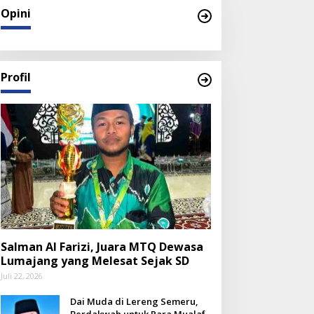
Opini
Profil
Salman Al Farizi, Juara MTQ Dewasa
Lumajang yang Melesat Sejak SD
Juli 22, 2026
Dai Muda di Lereng Semeru,
Berdakwah untuk Para Mualaf