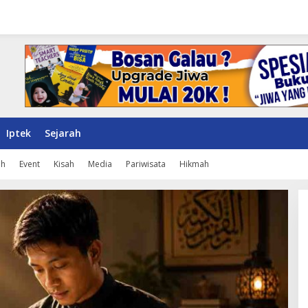
Iptek
Sejarah
ah
Event
Kisah
Media
Pariwisata
Hikmah