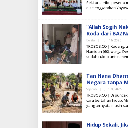
Sekitar seribu peserta 
H
diselenggarakan Yayas
T
I
M
R
E
“Allah Sogih Na
D
A
Roda dari BAZN
K
S
Berita
|
Juni 16, 2026
O
I
L
TROBOS.CO | Kadang, uc
E
Hamidah (60), warga De
H
sudah cukup untuk mem
T
I
M
R
E
Tan Hana Dharm
D
A
Negara tanpa M
K
S
Sejarah
|
Juni 9, 2026
O
I
L
TROBOS.CO | Di puncak 
E
cara bertahan hidup. M
H
yang ternyata masih sa
T
I
M
R
E
Hidup Sekali, Ji
D