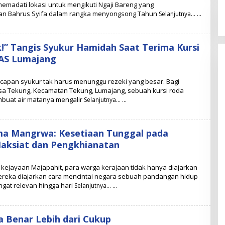
memadati lokasi untuk mengikuti Ngaji Bareng yang
an Bahrus Syifa dalam rangka menyongsong Tahun
Selanjutnya…
k!” Tangis Syukur Hamidah Saat Terima Kursi
AS Lumajang
apan syukur tak harus menunggu rezeki yang besar. Bagi
sa Tekung, Kecamatan Tekung, Lumajang, sebuah kursi roda
buat air matanya mengalir
Selanjutnya…
a Mangrwa: Kesetiaan Tunggal pada
aksiat dan Pengkhianatan
kejayaan Majapahit, para warga kerajaan tidak hanya diajarkan
ereka diajarkan cara mencintai negara sebuah pandangan hidup
ngat relevan hingga hari
Selanjutnya…
ka Benar Lebih dari Cukup