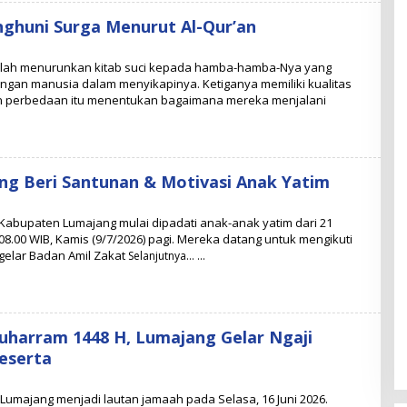
enghuni Surga Menurut Al-Qur’an
llah menurunkan kitab suci kepada hamba-hamba-Nya yang
olongan manusia dalam menyikapinya. Ketiganya memiliki kualitas
n perbedaan itu menentukan bagaimana mereka menjalani
g Beri Santunan & Motivasi Anak Yatim
abupaten Lumajang mulai dipadati anak-anak yatim dari 21
8.00 WIB, Kamis (9/7/2026) pagi. Mereka datang untuk mengikuti
gelar Badan Amil Zakat
Selanjutnya…
 Muharram 1448 H, Lumajang Gelar Ngaji
eserta
Lumajang menjadi lautan jamaah pada Selasa, 16 Juni 2026.