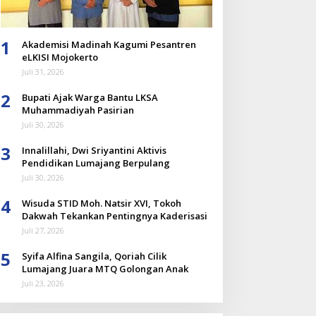
1
Akademisi Madinah Kagumi Pesantren
eLKISI Mojokerto
Juli 31, 2026
2
Bupati Ajak Warga Bantu LKSA
Muhammadiyah Pasirian
Juli 30, 2026
3
Innalillahi, Dwi Sriyantini Aktivis
Pendidikan Lumajang Berpulang
Juli 30, 2026
4
Wisuda STID Moh. Natsir XVI, Tokoh
Dakwah Tekankan Pentingnya Kaderisasi
Juli 27, 2026
5
Syifa Alfina Sangila, Qoriah Cilik
Lumajang Juara MTQ Golongan Anak
Juli 23, 2026