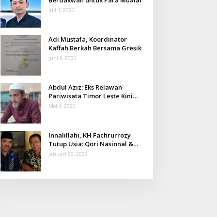
Juli 1, 2026
Adi Mustafa, Koordinator
Kaffah Berkah Bersama Gresik
Juni 9, 2026
Abdul Aziz: Eks Relawan
Pariwisata Timor Leste Kini
Takmir Kalisat
Mei 4, 2026
Innalillahi, KH Fachrurrozy
Tutup Usia: Qori Nasional &
Mantan Kadis Kemenag yang
Januari 26, 2026
Penuh Teladan