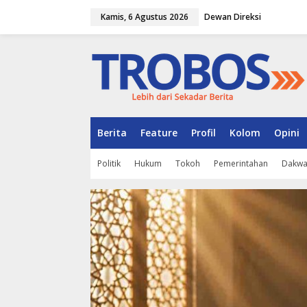
L
Kamis, 6 Agustus 2026
Dewan Direksi
e
w
a
t
i
k
e
k
o
n
Berita
Feature
Profil
Kolom
Opini
t
e
Politik
Hukum
Tokoh
Pemerintahan
Dakw
n