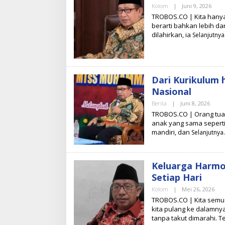
A
Kolom
|
Juni 9, 2026
O
K
L
TROBOS.CO | Kita hanya 
S
E
I
berarti bahkan lebih da
H
dilahirkan, ia
S
Selanjutny
U
H
A
R
Y
O
Dari Kurikulum 
Nasional
Berita
|
Juni 8, 2026
O
L
TROBOS.CO | Orang tua w
E
anak yang sama seperti 
H
mandiri, dan
T
Selanjutnya
I
M
R
E
Keluarga Harmoni
D
A
Setiap Hari
K
S
Kolom
|
Mei 26, 2026
O
I
L
TROBOS.CO | Kita semua
E
kita pulang ke dalamnya
H
tanpa takut dimarahi. 
S
U