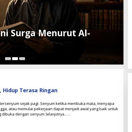
uni Surga Menurut Al-
Jul
 Hidup Terasa Ringan
O
tersenyum sejak pagi. Senyum ketika membuka mata, menyapa
ngga, atau memulai pekerjaan dapat menjadi awal yang baik untuk
H
ang dibuka dengan senyum
Selanjutnya…
U
H