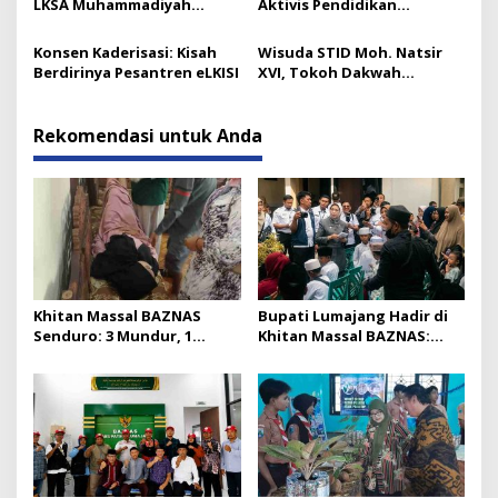
LKSA Muhammadiyah
Aktivis Pendidikan
Pasirian
Lumajang Berpulang
Konsen Kaderisasi: Kisah
Wisuda STID Moh. Natsir
Berdirinya Pesantren eLKISI
XVI, Tokoh Dakwah
Tekankan Pentingnya
Kaderisasi
Rekomendasi untuk Anda
Khitan Massal BAZNAS
Bupati Lumajang Hadir di
Senduro: 3 Mundur, 1
Khitan Massal BAZNAS:
Pingsan karena Sayang
Seperti Digigit Semut Kecil