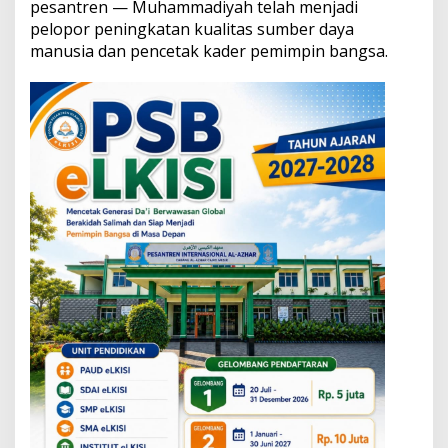
pesantren — Muhammadiyah telah menjadi
s
i
pelopor peningkatan kualitas sumber daya
B
manusia dan pencetak kader pemimpin bangsa.
e
r
m
u
h
a
m
m
a
d
i
y
a
h