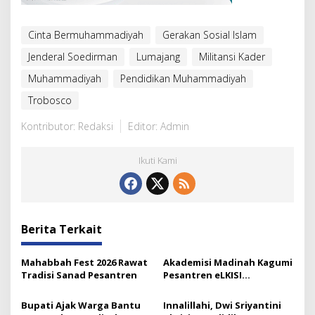
Cinta Bermuhammadiyah
Gerakan Sosial Islam
Jenderal Soedirman
Lumajang
Militansi Kader
Muhammadiyah
Pendidikan Muhammadiyah
Trobosco
Kontributor: Redaksi
Editor: Admin
Ikuti Kami
Berita Terkait
Mahabbah Fest 2026 Rawat
Akademisi Madinah Kagumi
Tradisi Sanad Pesantren
Pesantren eLKISI
Mojokerto
Bupati Ajak Warga Bantu
Innalillahi, Dwi Sriyantini