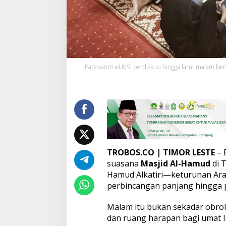
s
t
e
:
A
n
t
Para santri eLKISI berdiskusi hingga larut malam be
a
r
a
S
t
i
g
m
a
TROBOS.CO
| TIMOR LESTE
– 
d
a
suasana
Masjid Al-Hamud
di 
n
Hamud Alkatiri—keturunan Ara
H
perbincangan panjang hingga pu
a
r
Malam itu bukan sekadar obrola
a
p
dan ruang harapan bagi umat Is
a