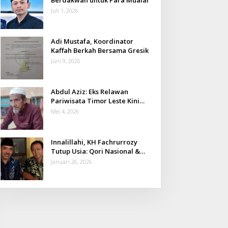
Juli 1, 2026
Adi Mustafa, Koordinator
Kaffah Berkah Bersama Gresik
Juni 9, 2026
Abdul Aziz: Eks Relawan
Pariwisata Timor Leste Kini
Takmir Kalisat
Mei 4, 2026
Innalillahi, KH Fachrurrozy
Tutup Usia: Qori Nasional &
Mantan Kadis Kemenag yang
Januari 26, 2026
Penuh Teladan