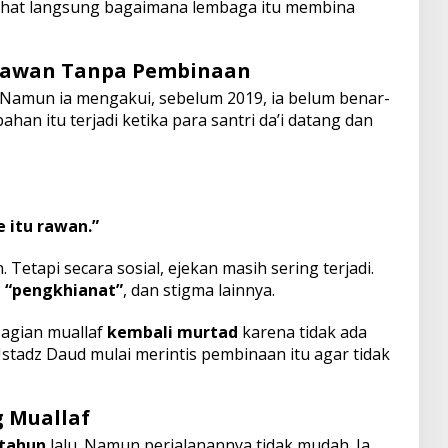
ihat langsung bagaimana lembaga itu membina
 Rawan Tanpa Pembinaan
. Namun ia mengakui, sebelum 2019, ia belum benar-
n itu terjadi ketika para santri da’i datang dan
e itu rawan.”
 Tetapi secara sosial, ejekan masih sering terjadi.
,
“pengkhianat”
, dan stigma lainnya.
bagian muallaf
kembali murtad
karena tidak ada
Ustadz Daud mulai merintis pembinaan itu agar tidak
g Muallaf
 tahun
lalu. Namun perjalanannya tidak mudah. Ia