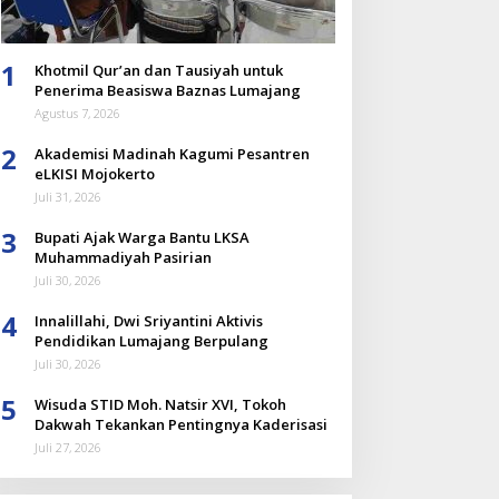
1
Khotmil Qur’an dan Tausiyah untuk
Penerima Beasiswa Baznas Lumajang
Agustus 7, 2026
2
Akademisi Madinah Kagumi Pesantren
eLKISI Mojokerto
Juli 31, 2026
3
Bupati Ajak Warga Bantu LKSA
Muhammadiyah Pasirian
Juli 30, 2026
4
Innalillahi, Dwi Sriyantini Aktivis
Pendidikan Lumajang Berpulang
Juli 30, 2026
5
Wisuda STID Moh. Natsir XVI, Tokoh
Dakwah Tekankan Pentingnya Kaderisasi
Juli 27, 2026