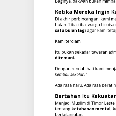
Baginya, dakwah bukan mimbar
Ketika Mereka Ingin K
Di akhir perbincangan, kami m
bulan. Tiba-tiba, warga Licui
satu bulan lagi
agar kami tet
Kami terdiam.
Itu bukan sekadar tawaran admi
ditemani.
Dengan rendah hati kami men
kembali sekolah.”
Ada rasa haru. Ada rasa berat
Bertahan Itu Kekuata
Menjadi Muslim di Timor Leste 
tentang
ketahanan mental
,
k
berkelanjutan.