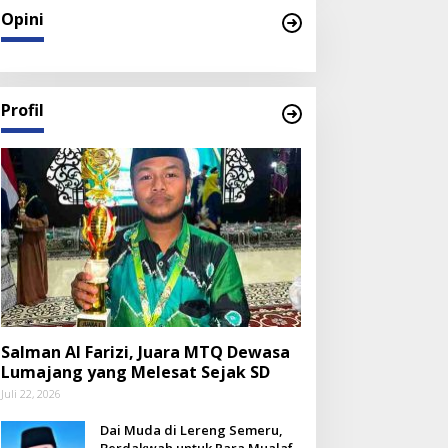
Opini
Profil
Salman Al Farizi, Juara MTQ Dewasa
Lumajang yang Melesat Sejak SD
Juli 22, 2026
Dai Muda di Lereng Semeru,
Berdakwah untuk Para Mualaf