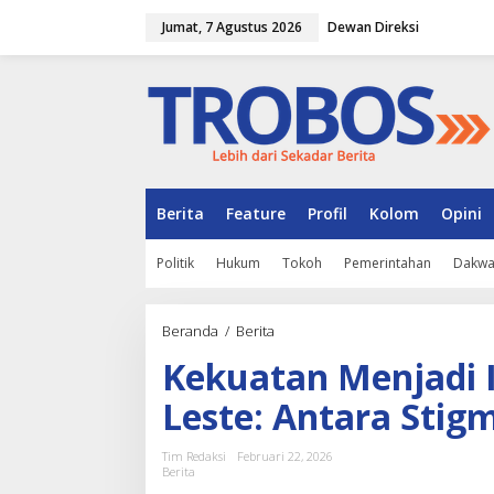
L
Jumat, 7 Agustus 2026
Dewan Direksi
e
w
a
t
i
k
e
k
o
n
Berita
Feature
Profil
Kolom
Opini
t
e
Politik
Hukum
Tokoh
Pemerintahan
Dakw
n
Beranda
/
Berita
K
e
Kekuatan Menjadi 
k
u
Leste: Antara Stig
a
t
a
Tim Redaksi
Februari 22, 2026
n
Berita
M