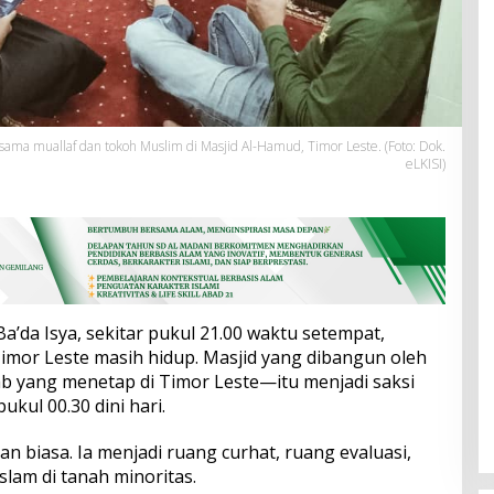
rsama muallaf dan tokoh Muslim di Masjid Al-Hamud, Timor Leste. (Foto: Dok.
eLKISI)
Ba’da Isya, sekitar pukul 21.00 waktu setempat,
Timor Leste masih hidup. Masjid yang dibangun oleh
b yang menetap di Timor Leste—itu menjadi saksi
kul 00.30 dini hari.
n biasa. Ia menjadi ruang curhat, ruang evaluasi,
lam di tanah minoritas.