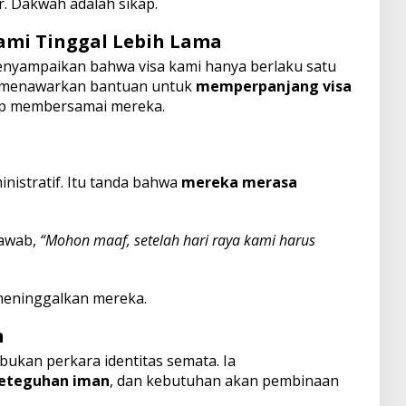
. Dakwah adalah sikap.
ami Tinggal Lebih Lama
enyampaikan bahwa visa kami hanya berlaku satu
sa menawarkan bantuan untuk
memperpanjang visa
ap membersamai mereka.
nistratif. Itu tanda bahwa
mereka merasa
jawab,
“Mohon maaf, setelah hari raya kami harus
 meninggalkan mereka.
n
bukan perkara identitas semata. Ia
eteguhan iman
, dan kebutuhan akan pembinaan