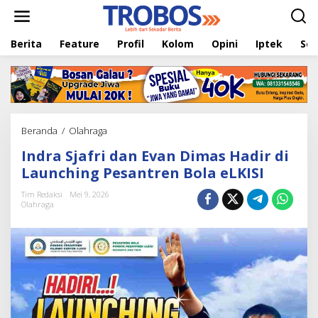
L
e
w
Berita
Feature
Profil
Kolom
Opini
Iptek
Sej
a
t
i
k
e
k
o
Beranda
/
Olahraga
I
n
n
t
Indra Sjafri dan Evan Dimas Hadir di
d
e
r
Launching Pesantren Bola eLKISI
n
a
S
Tim Redaksi
Mei 9, 2026
Olahraga
j
a
f
r
i
d
a
n
E