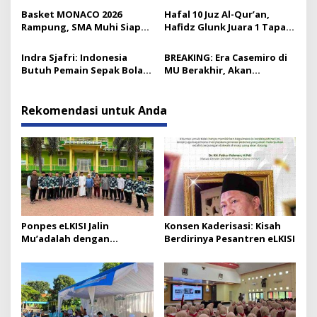
Basket MONACO 2026
Hafal 10 Juz Al-Qur’an,
Rampung, SMA Muhi Siap
Hafidz Glunk Juara 1 Tapak
Gelar 18 Lomba Lagi
Suci Lumajang
Indra Sjafri: Indonesia
BREAKING: Era Casemiro di
Butuh Pemain Sepak Bola
MU Berakhir, Akan
Berakhlak
Tinggalkan Old Trafford
Gratis
Rekomendasi untuk Anda
Ponpes eLKISI Jalin
Konsen Kaderisasi: Kisah
Mu’adalah dengan
Berdirinya Pesantren eLKISI
Universitas Islam Madinah