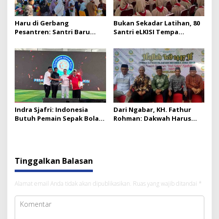
Haru di Gerbang
Bukan Sekadar Latihan, 80
Pesantren: Santri Baru
Santri eLKISI Tempa
eLKISI Berdatangan,
Karakter di Barak Brimob
Penerimaan Naik 13 Persen
Watukosek
Indra Sjafri: Indonesia
Dari Ngabar, KH. Fathur
Butuh Pemain Sepak Bola
Rohman: Dakwah Harus
Berakhlak
Jadi Arsitektur Peradaban
Tinggalkan Balasan
Alamat email Anda tidak akan dipublikasikan.
Ruas yang wajib ditandai
*