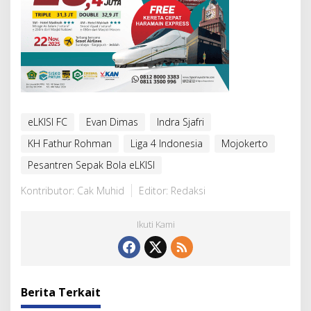
eLKISI FC
Evan Dimas
Indra Sjafri
KH Fathur Rohman
Liga 4 Indonesia
Mojokerto
Pesantren Sepak Bola eLKISI
Kontributor: Cak Muhid
Editor: Redaksi
Ikuti Kami
Berita Terkait