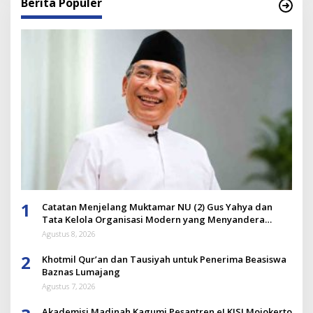
Berita Populer
1
Catatan Menjelang Muktamar NU (2) Gus Yahya dan
Tata Kelola Organisasi Modern yang Menyandera
Dirinya
Agustus 8, 2026
2
Khotmil Qur’an dan Tausiyah untuk Penerima Beasiswa
Baznas Lumajang
Agustus 7, 2026
Akademisi Madinah Kagumi Pesantren eLKISI Mojokerto