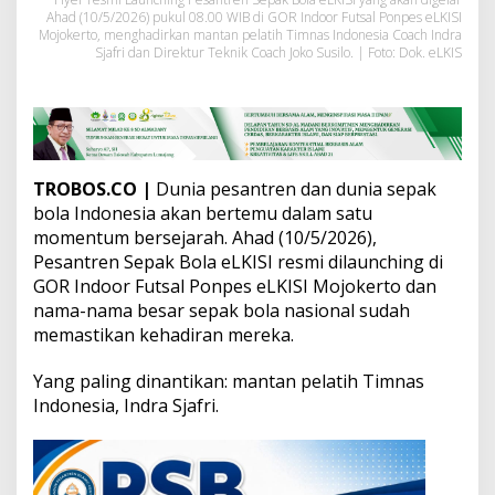
e
Ahad (10/5/2026) pukul 08.00 WIB di GOR Indoor Futsal Ponpes eLKISI
s
Mojokerto, menghadirkan mantan pelatih Timnas Indonesia Coach Indra
a
Sjafri dan Direktur Teknik Coach Joko Susilo. | Foto: Dok. eLKIS
n
t
r
e
n
B
TROBOS.CO |
Dunia pesantren dan dunia sepak
o
l
bola Indonesia akan bertemu dalam satu
a
momentum bersejarah. Ahad (10/5/2026),
e
Pesantren Sepak Bola eLKISI resmi dilaunching di
L
GOR Indoor Futsal Ponpes eLKISI Mojokerto dan
K
I
nama-nama besar sepak bola nasional sudah
S
memastikan kehadiran mereka.
I
Yang paling dinantikan: mantan pelatih Timnas
Indonesia, Indra Sjafri.