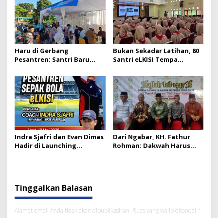
Haru di Gerbang
Bukan Sekadar Latihan, 80
Pesantren: Santri Baru
Santri eLKISI Tempa
eLKISI Berdatangan,
Karakter di Barak Brimob
Penerimaan Naik 13 Persen
Watukosek
Indra Sjafri dan Evan Dimas
Dari Ngabar, KH. Fathur
Hadir di Launching
Rohman: Dakwah Harus
Pesantren Bola eLKISI
Jadi Arsitektur Peradaban
Tinggalkan Balasan
Alamat email Anda tidak akan dipublikasikan.
Ruas yang wajib ditandai
*