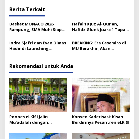
Berita Terkait
Basket MONACO 2026
Hafal 10 Juz Al-Qur’an,
Rampung, SMA Muhi Siap
Hafidz Glunk Juara 1 Tapak
Gelar 18 Lomba Lagi
Suci Lumajang
Indra Sjafri dan Evan Dimas
BREAKING: Era Casemiro di
Hadir di Launching
MU Berakhir, Akan
Pesantren Bola eLKISI
Tinggalkan Old Trafford
Gratis
Rekomendasi untuk Anda
Ponpes eLKISI Jalin
Konsen Kaderisasi: Kisah
Mu’adalah dengan
Berdirinya Pesantren eLKISI
Universitas Islam Madinah