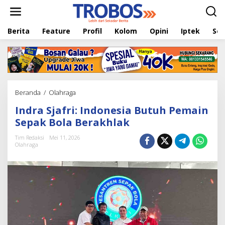
L
e
w
Berita
Feature
Profil
Kolom
Opini
Iptek
Sej
a
t
i
k
e
k
o
Beranda
/
Olahraga
I
n
n
t
Indra Sjafri: Indonesia Butuh Pemain
d
e
r
Sepak Bola Berakhlak
n
a
S
Tim Redaksi
Mei 11, 2026
Olahraga
j
a
f
r
i
:
I
n
d