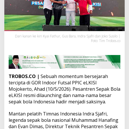
o
n
e
s
i
a
B
Dari kanan ke kiri Kyai Fathur, Gus Bara, Indra Sjafri dan Joko Susilo |
u
Foto: Tim Trobos.co
t
u
h
P
e
m
a
TROBOS.CO |
Sebuah momentum bersejarah
i
tercipta di GOR Indoor Futsal PPIC eLKISI
n
Mojokerto, Ahad (10/5/2026). Pesantren Sepak Bola
S
eLKISI resmi dilaunching dan nama-nama besar
e
p
sepak bola Indonesia hadir menjadi saksinya.
a
k
Mantan pelatih Timnas Indonesia Indra Sjafri,
B
legenda sepak bola nasional Muhammad Hanafing
o
dan Evan Dimas, Direktur Teknik Pesantren Sepak
l