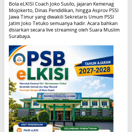
a
Bola eLKISI Coach Joko Susilo, jajaran Kemenag
B
Mojokerto, Dinas Pendidikan, hingga Asprov PSSI
e
Jawa Timur yang diwakili Sekretaris Umum PSSI
r
Jatim Joko Tetuko semuanya hadir. Acara bahkan
a
k
disiarkan secara live streaming oleh Suara Muslim
h
Surabaya.
l
a
k