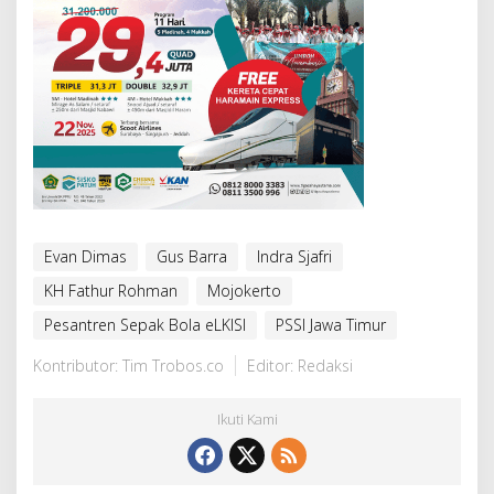
Evan Dimas
Gus Barra
Indra Sjafri
KH Fathur Rohman
Mojokerto
Pesantren Sepak Bola eLKISI
PSSI Jawa Timur
Kontributor: Tim Trobos.co
Editor: Redaksi
Ikuti Kami