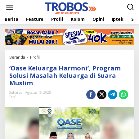
L
e
w
Berita
Feature
Profil
Kolom
Opini
Iptek
Sej
a
t
i
k
e
k
o
Beranda
/
Profil
'
n
O
t
‘Oase Keluarga Harmoni’, Program
a
e
s
Solusi Masalah Keluarga di Suara
n
e
Muslim
K
e
Suharyo
Agustus 16, 2025
l
Profil
u
a
r
g
a
H
a