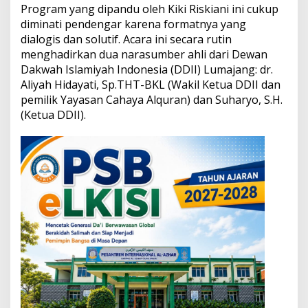
a
Program yang dipandu oleh Kiki Riskiani ini cukup
h
diminati pendengar karena formatnya yang
K
dialogis dan solutif. Acara ini secara rutin
e
menghadirkan dua narasumber ahli dari Dewan
l
u
Dakwah Islamiyah Indonesia (DDII) Lumajang: dr.
a
Aliyah Hidayati, Sp.THT-BKL (Wakil Ketua DDII dan
r
pemilik Yayasan Cahaya Alquran) dan Suharyo, S.H.
g
(Ketua DDII).
a
d
i
S
u
a
r
a
M
u
s
l
i
m