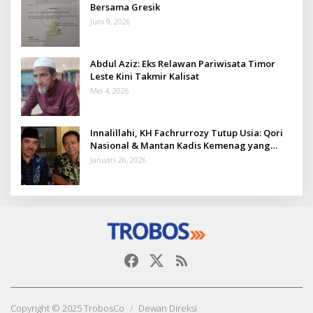
Bersama Gresik
Juni 9, 2026
Abdul Aziz: Eks Relawan Pariwisata Timor
Leste Kini Takmir Kalisat
Mei 4, 2026
Innalillahi, KH Fachrurrozy Tutup Usia: Qori
Nasional & Mantan Kadis Kemenag yang
Penuh Teladan
Januari 26, 2026
Copyright © 2025 TrobosCo
Dewan Direksi