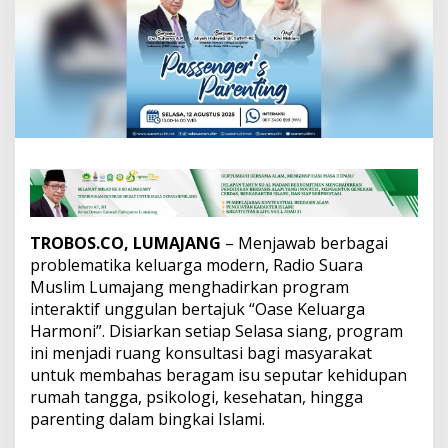
r
m
o
n
i
'
,
P
r
o
g
r
a
m
TROBOS.CO, LUMAJANG
– Menjawab berbagai
S
problematika keluarga modern, Radio Suara
o
Muslim Lumajang menghadirkan program
l
interaktif unggulan bertajuk “Oase Keluarga
u
Harmoni”. Disiarkan setiap Selasa siang, program
s
i
ini menjadi ruang konsultasi bagi masyarakat
M
untuk membahas beragam isu seputar kehidupan
a
rumah tangga, psikologi, kesehatan, hingga
s
parenting dalam bingkai Islami.
a
l