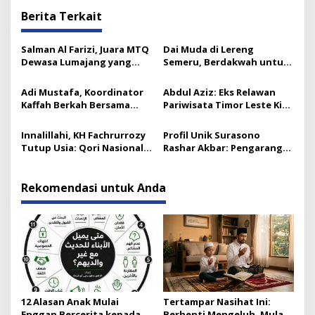
Berita Terkait
Salman Al Farizi, Juara MTQ
Dai Muda di Lereng
Dewasa Lumajang yang
Semeru, Berdakwah untuk
Melesat Sejak SD
Para Mualaf
Adi Mustafa, Koordinator
Abdul Aziz: Eks Relawan
Kaffah Berkah Bersama
Pariwisata Timor Leste Kini
Gresik
Takmir Kalisat
Innalillahi, KH Fachrurrozy
Profil Unik Surasono
Tutup Usia: Qori Nasional
Rashar Akbar: Pengarang
& Mantan Kadis Kemenag
Novel ‘Satria Piningit
yang Penuh Teladan
Mencari Allah’ dan Kisah
Perjalanan Spiritualnya
Rekomendasi untuk Anda
12 Alasan Anak Mulai
Tertampar Nasihat Ini:
Enggan Bercerita kepada
Berhenti Mengeluh, Mulai