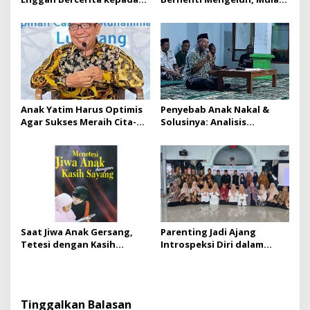
Orang Tuanya
Bersyukur
Anak Yatim Harus Optimis
Penyebab Anak Nakal &
Agar Sukses Meraih Cita-
Solusinya: Analisis
cita
Parenting dan Peran
Kreatif Masjid
Saat Jiwa Anak Gersang,
Parenting Jadi Ajang
Tetesi dengan Kasih
Introspeksi Diri dalam
Sayang: Kunci Membangun
Mendidik Anak:
Kecerdasan Emosional
Membangun Sinergi
Anak
Sekolah dan Orang Tua
Tinggalkan Balasan