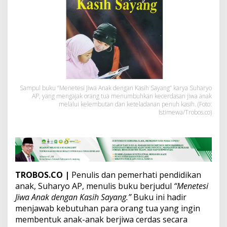
s
a
n
g
,
T
e
t
e
s
Sampul buku “Menetesi Jiwa Anak dengan Kasih Sayang” karya Suharyo
i
AP, yang mengajak orang tua menumbuhkan kecerdasan jiwa anak
d
melalui kelembutan dan keteladanan penuh kasih. (Foto:
e
Istimewa/Trobos.co)
n
g
a
n
K
a
TROBOS.CO |
Penulis dan pemerhati pendidikan
s
anak, Suharyo AP, menulis buku berjudul
“Menetesi
i
h
Jiwa Anak dengan Kasih Sayang.”
Buku ini hadir
S
menjawab kebutuhan para orang tua yang ingin
a
membentuk anak-anak berjiwa cerdas secara
y