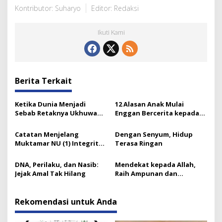
Kontributor: Suharyo
Editor: Redaksi
Ikuti Kami
Berita Terkait
Ketika Dunia Menjadi
12 Alasan Anak Mulai
Sebab Retaknya Ukhuwah
Enggan Bercerita kepada
Islamiyah
Orang Tuanya
Catatan Menjelang
Dengan Senyum, Hidup
Muktamar NU (1) Integritas
Terasa Ringan
Prof Nuh dan Langkah Gus
Ipul
DNA, Perilaku, dan Nasib:
Mendekat kepada Allah,
Jejak Amal Tak Hilang
Raih Ampunan dan
Ketenangan
Rekomendasi untuk Anda