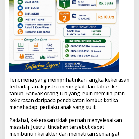
s
a
n
E
m
o
s
i
o
n
a
l
A
n
Fenomena yang memprihatinkan, angka kekerasan
a
terhadap anak justru meningkat dari tahun ke
k
tahun. Banyak orang tua yang lebih memilih jalan
kekerasan daripada pendekatan lembut ketika
menghadapi perilaku anak yang sulit.
Padahal, kekerasan tidak pernah menyelesaikan
masalah. Justru, tindakan tersebut dapat
membunuh karakter dan mematikan semangat