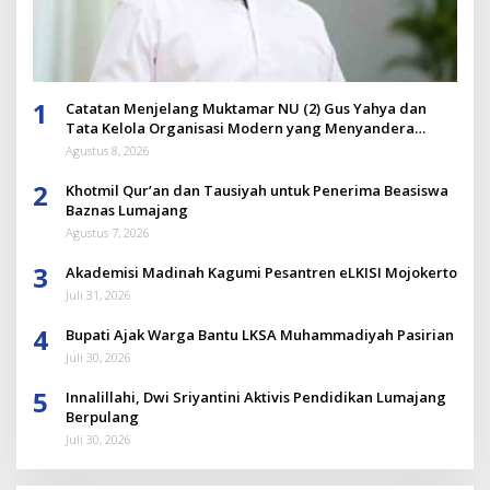
1
Catatan Menjelang Muktamar NU (2) Gus Yahya dan
Tata Kelola Organisasi Modern yang Menyandera
Dirinya
Agustus 8, 2026
2
Khotmil Qur’an dan Tausiyah untuk Penerima Beasiswa
Baznas Lumajang
Agustus 7, 2026
3
Akademisi Madinah Kagumi Pesantren eLKISI Mojokerto
Juli 31, 2026
4
Bupati Ajak Warga Bantu LKSA Muhammadiyah Pasirian
Juli 30, 2026
5
Innalillahi, Dwi Sriyantini Aktivis Pendidikan Lumajang
Berpulang
Juli 30, 2026