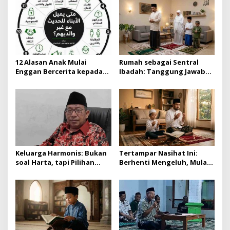
12 Alasan Anak Mulai
Rumah sebagai Sentral
Enggan Bercerita kepada
Ibadah: Tanggung Jawab
Orang Tuanya
Ayah, Ibu, hingga Anak
Keluarga Harmonis: Bukan
Tertampar Nasihat Ini:
soal Harta, tapi Pilihan
Berhenti Mengeluh, Mulai
Kecil Setiap Hari
Bersyukur