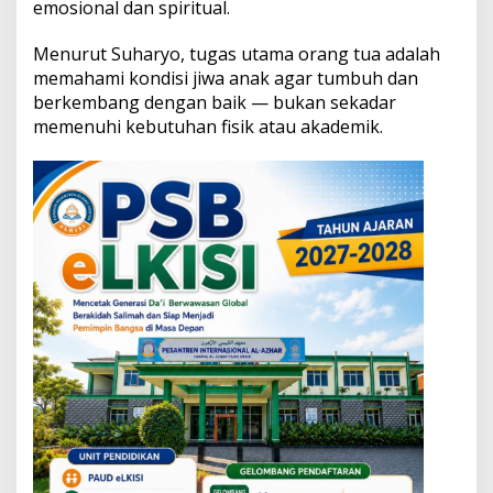
emosional dan spiritual.
a
n
g
Menurut Suharyo, tugas utama orang tua adalah
:
memahami kondisi jiwa anak agar tumbuh dan
K
berkembang dengan baik — bukan sekadar
u
memenuhi kebutuhan fisik atau akademik.
n
c
i
M
e
m
b
a
n
g
u
n
K
e
c
e
r
d
a