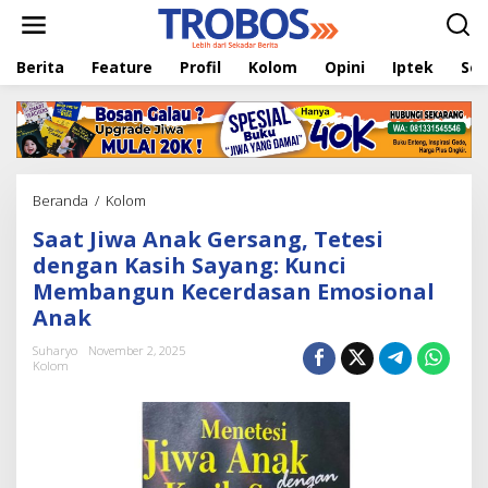
L
e
w
Berita
Feature
Profil
Kolom
Opini
Iptek
Sej
a
t
i
k
e
k
o
Beranda
/
Kolom
S
n
a
t
Saat Jiwa Anak Gersang, Tetesi
a
e
t
dengan Kasih Sayang: Kunci
n
J
Membangun Kecerdasan Emosional
i
Anak
w
a
Suharyo
November 2, 2025
A
Kolom
n
a
k
G
e
r