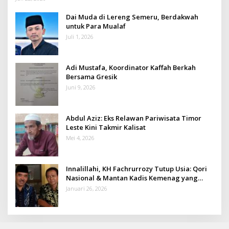
Dai Muda di Lereng Semeru, Berdakwah
untuk Para Mualaf
Juli 1, 2026
Adi Mustafa, Koordinator Kaffah Berkah
Bersama Gresik
Juni 9, 2026
Abdul Aziz: Eks Relawan Pariwisata Timor
Leste Kini Takmir Kalisat
Mei 4, 2026
Innalillahi, KH Fachrurrozy Tutup Usia: Qori
Nasional & Mantan Kadis Kemenag yang
Penuh Teladan
Januari 26, 2026