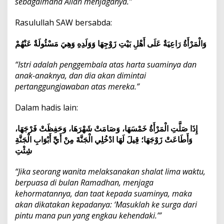
sebagaimana Allah menjaganya.”
Rasulullah SAW bersabda:
وَالْمَرْأَةُ رَاعِيَةٌ عَلَى أَهْلِ بَيْتِ زَوْجِهَا وَوَلَدِهِ وَهِيَ مَسْئُولَةٌ عَنْهُمْ
“Istri adalah penggembala atas harta suaminya dan
anak-anaknya, dan dia akan dimintai
pertanggungjawaban atas mereka.”
Dalam hadis lain:
إِذَا صَلَّتِ الْمَرْأَةُ خَمْسَهَا، وَصَامَتْ شَهْرَهَا، وَحَفِظَتْ فَرْجَهَا،
وَأَطَاعَتْ زَوْجَهَا؛ قِيلَ لَهَا ادْخُلِي الْجَنَّةَ مِنْ أَيِّ أَبْوَابِ الْجَنَّةِ
شِئْتِ
“Jika seorang wanita melaksanakan shalat lima waktu,
berpuasa di bulan Ramadhan, menjaga
kehormatannya, dan taat kepada suaminya, maka
akan dikatakan kepadanya: ‘Masuklah ke surga dari
pintu mana pun yang engkau kehendaki.’”