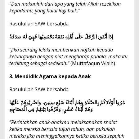
“Dan makanlah dari apa yang telah Allah rezekikan
kepadamu, yang halal lagi baik.”
Rasulullah SAW bersabda:
إِذَا أَنْفَقَ الرَّجُلُ عَلَى أَهْلِهِ نَفَقَةً يَحْتَسِبُهَا فَهِيَ لَهُ صَدَقَةٌ
“Jika seorang lelaki memberikan nafkah kepada
keluarganya dengan niat mengharap pahala, maka itu
terhitung sebagai sedekah.”
(Muttafaqun ‘Alaih)
3. Mendidik Agama kepada Anak
Rasulullah SAW bersabda:
مُرُوا أَوْلَادَكُمْ بِالصَّلَاةِ وَهُمْ أَبْنَاءُ سَبْعِ سِنِينَ، وَاضْرِبُوهُمْ عَلَيْهَا
وَهُمْ أَبْنَاءُ عَشْرٍ، وَفَرِّقُوا بَيْنَهُمْ فِي الْمَضَاجِعِ
“Perintahkan anak-anakmu melaksanakan shalat
ketika mereka berusia tujuh tahun, dan pukullah
mereka jika meninggalkannya ketika berusia sepuluh