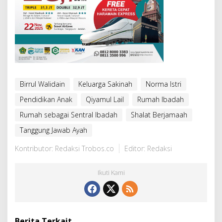
Birrul Walidain
Keluarga Sakinah
Norma Istri
Pendidikan Anak
Qiyamul Lail
Rumah Ibadah
Rumah sebagai Sentral Ibadah
Shalat Berjamaah
Tanggung Jawab Ayah
Kontributor: Redaksi Trobos.co
Editor: Redaksi
Ikuti Kami
Berita Terkait