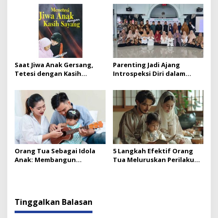
Bacaannya
Saat Jiwa Anak Gersang,
Parenting Jadi Ajang
Tetesi dengan Kasih
Introspeksi Diri dalam
Sayang: Kunci Membangun
Mendidik Anak:
Kecerdasan Emosional
Membangun Sinergi
Anak
Sekolah dan Orang Tua
Orang Tua Sebagai Idola
5 Langkah Efektif Orang
Anak: Membangun
Tua Meluruskan Perilaku
Teladan, Cinta, dan
Anak dengan Doa,
Generasi Kuat Sejak Dini
Keteladanan, dan Sikap
Lembut
Tinggalkan Balasan