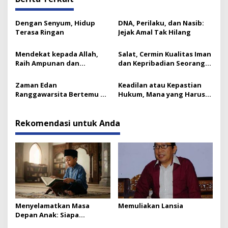
Dengan Senyum, Hidup
DNA, Perilaku, dan Nasib:
Terasa Ringan
Jejak Amal Tak Hilang
Mendekat kepada Allah,
Salat, Cermin Kualitas Iman
Raih Ampunan dan
dan Kepribadian Seorang
Ketenangan
Mukmin
Zaman Edan
Keadilan atau Kepastian
Ranggawarsita Bertemu Al-
Hukum, Mana yang Harus
Insyirah
Didahulukan?
Rekomendasi untuk Anda
Menyelamatkan Masa
Memuliakan Lansia
Depan Anak: Siapa
Temannya dan Apa