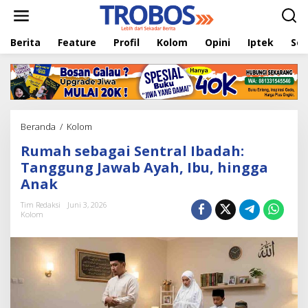
L
e
w
Berita
Feature
Profil
Kolom
Opini
Iptek
Sej
a
t
i
k
e
k
o
Beranda
/
Kolom
R
n
u
t
Rumah sebagai Sentral Ibadah:
m
e
a
Tanggung Jawab Ayah, Ibu, hingga
n
h
Anak
s
e
Tim Redaksi
Juni 3, 2026
b
Kolom
a
g
a
i
S
e
n