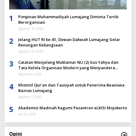
1
Pimpinan Muhammadiyah Lumajang Diminta Tertib
Berorganisasi
Agustus 10, 2026
2
Jelang HUT RI ke-81, Dewan Dakwah Lumajang Gelar
Renungan Kebangsaan
Agustus 10, 2026
3
Catatan Menjelang Muktamar NU (2) Gus Yahya dan
Tata Kelola Organisasi Modern yang Menyandera
Dirinya
Agustus 8, 2026
4
Khotmil Qur’an dan Tausiyah untuk Penerima Beasiswa
Baznas Lumajang
Agustus 7, 2026
5
Akademisi Madinah Kagumi Pesantren eLKISI Mojokerto
Juli 31, 2026
Opini