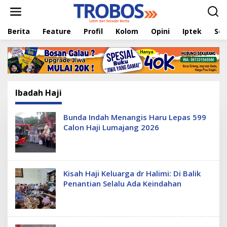
L
e
w
Berita
Feature
Profil
Kolom
Opini
Iptek
Sej
a
t
i
k
e
k
o
Ibadah Haji
n
t
e
Bunda Indah Menangis Haru Lepas 599
n
Calon Haji Lumajang 2026
Kisah Haji Keluarga dr Halimi: Di Balik
Penantian Selalu Ada Keindahan