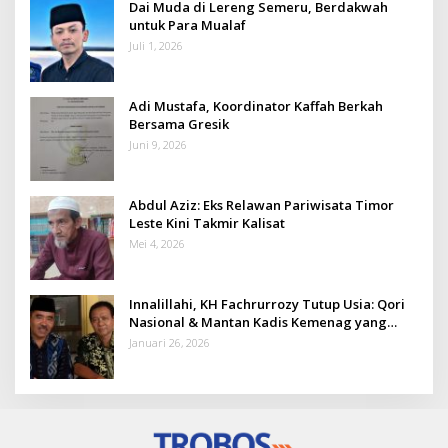
Dai Muda di Lereng Semeru, Berdakwah
untuk Para Mualaf
Juli 1, 2026
Adi Mustafa, Koordinator Kaffah Berkah
Bersama Gresik
Juni 9, 2026
Abdul Aziz: Eks Relawan Pariwisata Timor
Leste Kini Takmir Kalisat
Mei 4, 2026
Innalillahi, KH Fachrurrozy Tutup Usia: Qori
Nasional & Mantan Kadis Kemenag yang
Penuh Teladan
Januari 26, 2026