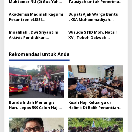
Muktamar NU (2) Gus Yahya
Tausiyah untuk Penerima
dan Tata Kelola Organisasi
Beasiswa Baznas Lumajang
Modern yang Menyandera
Akademisi Madinah Kagumi
Bupati Ajak Warga Bantu
Dirinya
Pesantren eLKISI
LKSA Muhammadiyah
Mojokerto
Pasirian
Innalillahi, Dwi Sriyantini
Wisuda STID Moh. Natsir
Aktivis Pendidikan
XVI, Tokoh Dakwah
Lumajang Berpulang
Tekankan Pentingnya
Kaderisasi
Rekomendasi untuk Anda
Bunda Indah Menangis
Kisah Haji Keluarga dr
Haru Lepas 599 Calon Haji
Halimi: Di Balik Penantian
Lumajang 2026
Selalu Ada Keindahan