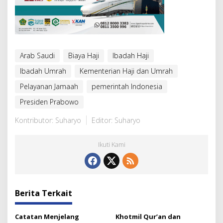
Arab Saudi
Biaya Haji
Ibadah Haji
Ibadah Umrah
Kementerian Haji dan Umrah
Pelayanan Jamaah
pemerintah Indonesia
Presiden Prabowo
Kontributor: Suharyo
Editor: Suharyo
Ikuti Kami
Berita Terkait
Catatan Menjelang
Khotmil Qur’an dan