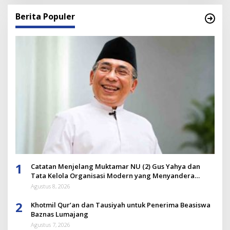
Berita Populer
1
Catatan Menjelang Muktamar NU (2) Gus Yahya dan
Tata Kelola Organisasi Modern yang Menyandera
Dirinya
Agustus 8, 2026
2
Khotmil Qur’an dan Tausiyah untuk Penerima Beasiswa
Baznas Lumajang
Agustus 7, 2026