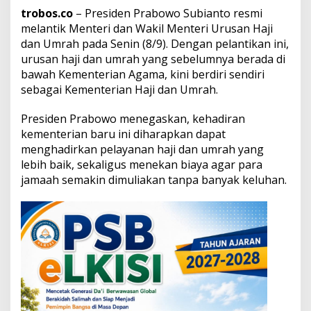
k
trobos.co
– Presiden Prabowo Subianto resmi
a
melantik Menteri dan Wakil Menteri Urusan Haji
t
dan Umrah pada Senin (8/9). Dengan pelantikan ini,
k
a
urusan haji dan umrah yang sebelumnya berada di
n
bawah Kementerian Agama, kini berdiri sendiri
P
sebagai Kementerian Haji dan Umrah.
e
l
Presiden Prabowo menegaskan, kehadiran
a
y
kementerian baru ini diharapkan dapat
a
menghadirkan pelayanan haji dan umrah yang
n
lebih baik, sekaligus menekan biaya agar para
a
jamaah semakin dimuliakan tanpa banyak keluhan.
n
d
a
n
T
e
k
a
n
B
i