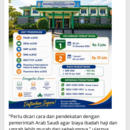
a
y
a
“Perlu dicari cara dan pendekatan dengan
pemerintah Arab Saudi agar biaya ibadah haji dan
umrah lebih murah dari sebelumnya,” ujarnya.