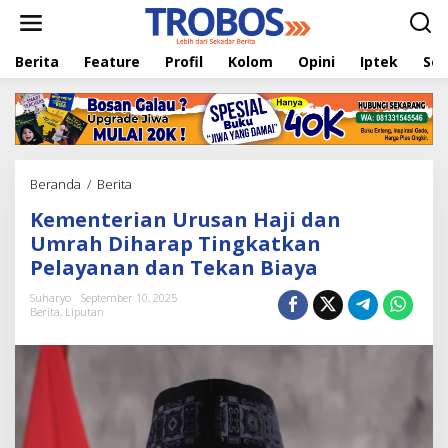
L
e
w
Berita
Feature
Profil
Kolom
Opini
Iptek
Sej
a
t
i
k
e
k
o
Beranda
/
Berita
K
n
e
t
Kementerian Urusan Haji dan
m
e
e
Umrah Diharap Tingkatkan
n
n
Pelayanan dan Tekan Biaya
t
e
Suharyo
September 10, 2025
r
Berita
,
Liputan
i
a
n
U
r
u
s