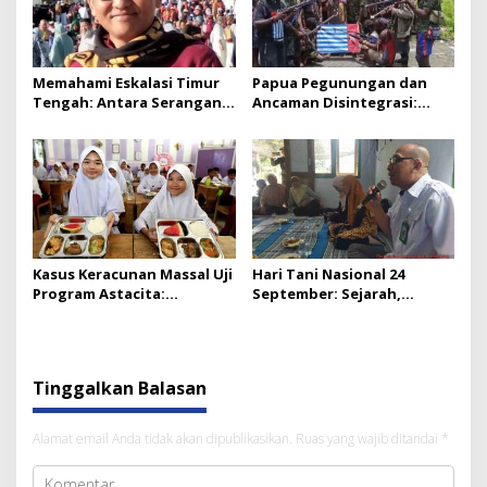
Memahami Eskalasi Timur
Papua Pegunungan dan
Tengah: Antara Serangan,
Ancaman Disintegrasi:
Balasan, dan Masa Depan
Pemerintah Diminta Tegas
Stabilitas Kawasan
Hadir Lindungi Warga
Kasus Keracunan Massal Uji
Hari Tani Nasional 24
Program Astacita:
September: Sejarah,
Tantangan Serius bagi
Makna, dan Tantangan
Pemerintah Prabowo
Petani Indonesia
Tinggalkan Balasan
Alamat email Anda tidak akan dipublikasikan.
Ruas yang wajib ditandai
*